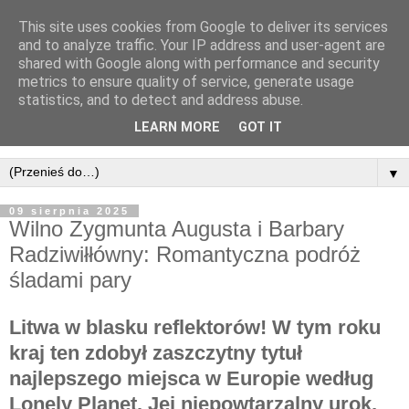
This site uses cookies from Google to deliver its services
and to analyze traffic. Your IP address and user-agent are
shared with Google along with performance and security
metrics to ensure quality of service, generate usage
statistics, and to detect and address abuse.
LEARN MORE
GOT IT
▼
09 sierpnia 2025
Wilno Zygmunta Augusta i Barbary
Radziwiłłówny: Romantyczna podróż
śladami pary
Litwa w blasku reflektorów! W tym roku
kraj ten zdobył zaszczytny tytuł
najlepszego miejsca w Europie według
Lonely Planet. Jej niepowtarzalny urok,