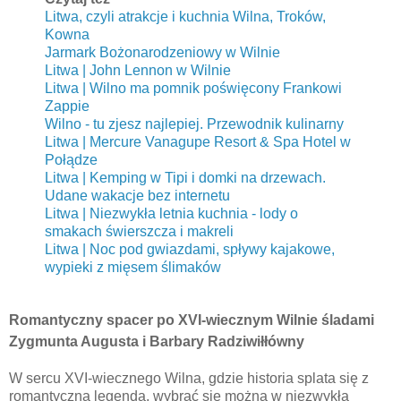
Litwa, czyli atrakcje i kuchnia Wilna, Troków,
Kowna
Jarmark Bożonarodzeniowy w Wilnie
Litwa | John Lennon w Wilnie
Litwa | Wilno ma pomnik poświęcony Frankowi
Zappie
Wilno - tu zjesz najlepiej. Przewodnik kulinarny
Litwa | Mercure Vanagupe Resort & Spa Hotel w
Połądze
Litwa | Kemping w Tipi i domki na drzewach.
Udane wakacje bez internetu
Litwa | Niezwykła letnia kuchnia - lody o
smakach świerszcza i makreli
Litwa | Noc pod gwiazdami, spływy kajakowe,
wypieki z mięsem ślimaków
Romantyczny spacer po
XVI-wiecznym Wilnie
śladami
Zygmunta Augusta i Barbary Radziwiłłówny
W sercu XVI-wiecznego Wilna, gdzie historia splata się z
romantyczną legendą, wybrać się można w niezwykłą