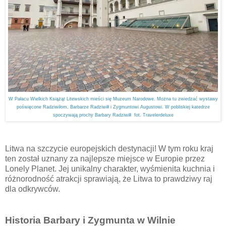
W Pałacu Wielkich Książąt Litewskich mieści się Muzeum Narodowe. Można tu zwiedzać wystawy
poświęcone Radziwiłom, Barbarze Radziwiłł i Zygmuntowi Augustowi. W pobliskiej katedrze
spoczywają prochy Barbary Radziwiłł fot. Travelerdeluxe
Litwa na szczycie europejskich destynacji! W tym roku kraj
ten został uznany za najlepsze miejsce w Europie przez
Lonely Planet. Jej unikalny charakter, wyśmienita kuchnia i
różnorodność atrakcji sprawiają, że Litwa to prawdziwy raj
dla odkrywców.
Historia Barbary i Zygmunta w Wilnie