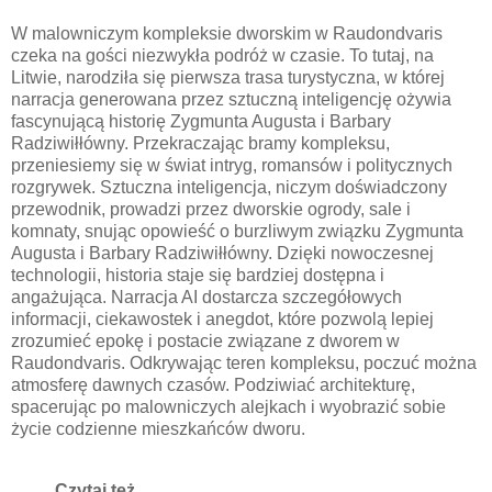
W malowniczym kompleksie dworskim w Raudondvaris
czeka na gości niezwykła podróż w czasie. To tutaj, na
Litwie, narodziła się pierwsza trasa turystyczna, w której
narracja generowana przez sztuczną inteligencję ożywia
fascynującą historię Zygmunta Augusta i Barbary
Radziwiłłówny. Przekraczając bramy kompleksu,
przeniesiemy się w świat intryg, romansów i politycznych
rozgrywek. Sztuczna inteligencja, niczym doświadczony
przewodnik, prowadzi przez dworskie ogrody, sale i
komnaty, snując opowieść o burzliwym związku Zygmunta
Augusta i Barbary Radziwiłłówny. Dzięki nowoczesnej
technologii, historia staje się bardziej dostępna i
angażująca. Narracja AI dostarcza szczegółowych
informacji, ciekawostek i anegdot, które pozwolą lepiej
zrozumieć epokę i postacie związane z dworem w
Raudondvaris. Odkrywając teren kompleksu, poczuć można
atmosferę dawnych czasów. Podziwiać architekturę,
spacerując po malowniczych alejkach i wyobrazić sobie
życie codzienne mieszkańców dworu.
Czytaj też