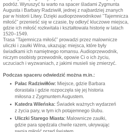
podróż. Wyruszyć tu warto na spacer śladami Zygmunta
Augusta i Barbary Radziwiłł, jednej z najbardziej znanych
par w historii Litwy. Dzięki audioprzewodnikowi "Tajemnicza
miłość" przenieść się w czasie, by odkryć kluczowe miejsca,
gdzie ich miłość rozkwitała i kształtowała historię w latach
1520–1549.
Trasa "Tajemnicza miłość" prowadzi przez malownicze
uliczki i zaułki Wilna, ukazując miejsca, które były
świadkami ich namiętnego romansu. Audioprzewodnik,
niczym osobisty przewodnik, opowie Ci o ich życiu,
uczuciach i wyzwaniach, z jakimi musieli się zmierzyć.
Podczas spaceru odwiedzić można m.in.:
Pałac Radziwiłłów:
Miejsce, gdzie Barbara
dorastała i gdzie rozpoczęła się jej historia
miłosna z Zygmuntem Augustem.
Katedra Wileńska:
Świadek ważnych wydarzeń
z życia pary, w tym ich potajemnego ślubu.
Uliczki Starego Miasta:
Malownicze zaułki,
gdzie para spędzała chwile razem, ukrywając
swoją miłość przed światem.