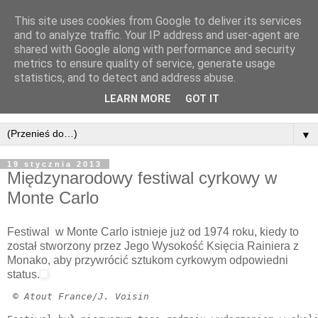
This site uses cookies from Google to deliver its services
and to analyze traffic. Your IP address and user-agent are
shared with Google along with performance and security
metrics to ensure quality of service, generate usage
statistics, and to detect and address abuse.
LEARN MORE
GOT IT
▼
19 stycznia 2013
Międzynarodowy festiwal cyrkowy w
Monte Carlo
Festiwal w Monte Carlo istnieje już od 1974 roku, kiedy to
został stworzony przez Jego Wysokość Księcia Rainiera z
Monako, aby przywrócić sztukom cyrkowym odpowiedni
status.
 © Atout France/J. Voisin