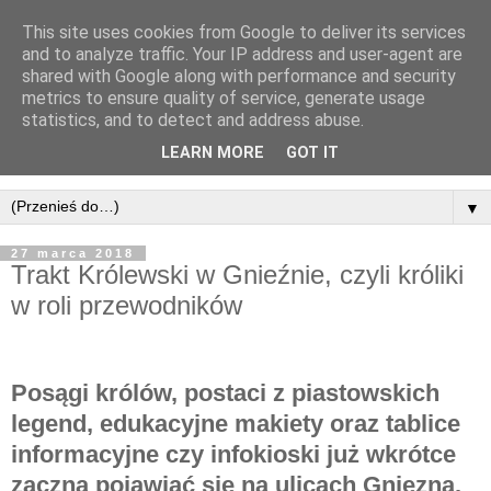
This site uses cookies from Google to deliver its services
and to analyze traffic. Your IP address and user-agent are
shared with Google along with performance and security
metrics to ensure quality of service, generate usage
statistics, and to detect and address abuse.
LEARN MORE
GOT IT
▼
27 marca 2018
Trakt Królewski w Gnieźnie, czyli króliki
w roli przewodników
Posągi królów, postaci z piastowskich
legend, edukacyjne makiety oraz tablice
informacyjne czy infokioski już wkrótce
zaczną pojawiać się na ulicach Gniezna.