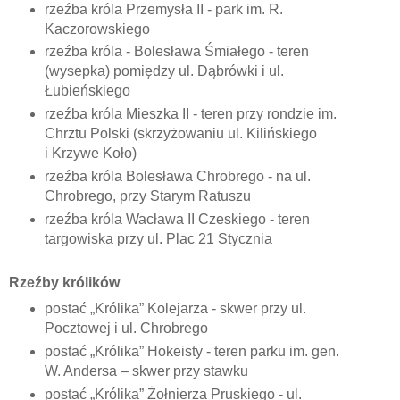
rzeźba króla Przemysła II - park im. R.
Kaczorowskiego
rzeźba króla - Bolesława Śmiałego - teren
(wysepka) pomiędzy ul. Dąbrówki i ul.
Łubieńskiego
rzeźba króla Mieszka II - teren przy rondzie im.
Chrztu Polski (skrzyżowaniu ul. Kilińskiego
i Krzywe Koło)
rzeźba króla Bolesława Chrobrego - na ul.
Chrobrego, przy Starym Ratuszu
rzeźba króla Wacława II Czeskiego - teren
targowiska przy ul. Plac 21 Stycznia
Rzeźby królików
postać „Królika” Kolejarza - skwer przy ul.
Pocztowej i ul. Chrobrego
postać „Królika” Hokeisty - teren parku im. gen.
W. Andersa – skwer przy stawku
postać „Królika” Żołnierza Pruskiego - ul.