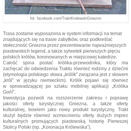
fot. facebook.com/TraktKrolewskiGniezno
Trasa zostanie wyposażona w system informacji na temat
znajdujących się na trasie zabytków, oraz podkreślać
stołeczność Gniezna przez prezentowanie najważniejszych
piastowskich legend, a także sylwetek pierwszych pięciu
polskich królów, koronowanych w miejscowej katedrze.
Całość spina postać królika-przewodnika, który ma
zachęcać do odwiedzenia Traktu również rodziny z dziećmi
(etymologia polskiego słowa „królik” związana jest z słowem
„król” w języku niemieckim). Królik pojawi się również
w oprowadzającej po szlaku mobilnej aplikacji „Królika
Goń!”.
Inwestycja pozwoli na rozszerzenie zakresu i poprawę
jakości oferty turystycznej Gniezna, a także oferty
kulturalnej, bowiem jako nowy produkt turystyczny, Trakt
służył będzie również wzmocnieniu oferty dużych imprez
kulturalnych promujących piastowską historię Pierwszej
Stolicy Polski (np. „Koronacja Królewska”).