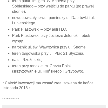
teren parku im. gen. W. Andersa przy ul.
Sobieskiego – przy wejściu do parku (po prawej
stronie),
nowopowstały skwer pomiędzy ul. Dąbrówki i ul.
Łubieńskiego,
Park Piastowski – przy auli I LO,
Park Piastowski przy Jeziorze Jelonek – obok
wyspy,
narożnik ul. św. Wawrzyńca przy ul. Stromej,
teren targowiska przy ul. Plac 21 Stycznia,
na ul. Rzeźnickiej,
teren przy rondzie im. Chrztu Polski
(skrzyżowanie ul. Kilińskiego i Grzybowo).
* Całość inwestycji ma zostać zrealizowana do końca
listopada 2018 r.
za: gniezno.eu