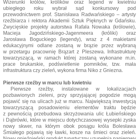
Wizerunki królów, królików oraz legend w kwietniu
ubiegłego roku wybrał sąd konkursowy pod
przewodnictwem prof. Stanisława Radwańskiego – artysty
rzeźbiarza i rektora Akademii Sztuk Pięknych w Gdańsku.
Zwycięskie projekty autorstwa Rafała Nowaka (królowie),
Macieja Jagodzińskiego-Jagenmeera (króliki) oraz
Jarosława Boguckiego (legendy), wraz z 4 makietami
edukacyjnymi odlane zostaną w brązie przez wybraną
w przetargu pracownię Brązart z Pleszewa. Infrastrukturę
towarzyszącą, w ramach której zostaną wykonane m.in.
prace brukarskie, podświetlenie pomników, tzw. mała
infrastruktura czy zieleń, wykona firma Niko z Gniezna.
Pierwsze rzeźby w marcu lub kwietniu
Pierwsze rzeźby, instalowane w lokalizacjach
pozbawionych zieleni, przy sprzyjającej pogodzie mogą
pojawić się na ulicach już w marcu. Największą inwestycją
towarzyszącą posadowieniu elementów traktu będzie
z pewnością przebudowa skrzyżowania ulic Łubieńskiego
i Dąbrówki, które w miejscu dotychczasowej wysepki zyska
nowy skwer, na którym obok posągu króla Bolesława
Śmiałego pojawią się ławki, kosze na śmieci oraz zieleń.
Nowy gnieźnieński produkt turystyczny uzupełnią papierowy