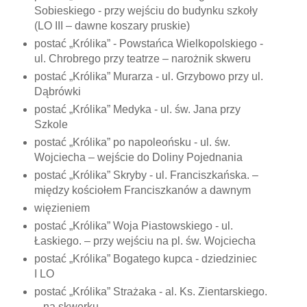
Sobieskiego - przy wejściu do budynku szkoły
(LO III – dawne koszary pruskie)
postać „Królika” - Powstańca Wielkopolskiego -
ul. Chrobrego przy teatrze – narożnik skweru
postać „Królika” Murarza - ul. Grzybowo przy ul.
Dąbrówki
postać „Królika” Medyka - ul. św. Jana przy
Szkole
postać „Królika” po napoleońsku - ul. św.
Wojciecha – wejście do Doliny Pojednania
postać „Królika” Skryby - ul. Franciszkańska. –
między kościołem Franciszkanów a dawnym
więzieniem
postać „Królika” Woja Piastowskiego - ul.
Łaskiego. – przy wejściu na pl. św. Wojciecha
postać „Królika” Bogatego kupca - dziedziniec
I LO
postać „Królika” Strażaka - al. Ks. Zientarskiego.
– na skwerku