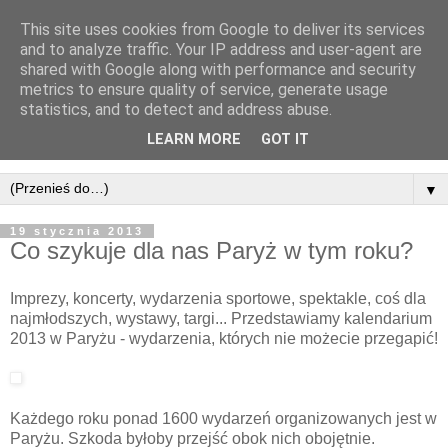
This site uses cookies from Google to deliver its services
and to analyze traffic. Your IP address and user-agent are
shared with Google along with performance and security
metrics to ensure quality of service, generate usage
statistics, and to detect and address abuse.
LEARN MORE
GOT IT
▼
19 stycznia 2013
Co szykuje dla nas Paryż w tym roku?
Imprezy, koncerty, wydarzenia sportowe, spektakle, coś dla
najmłodszych, wystawy, targi... Przedstawiamy kalendarium
2013 w Paryżu - wydarzenia, których nie możecie przegapić!
Każdego roku ponad 1600 wydarzeń organizowanych jest w
Paryżu. Szkoda byłoby przejść obok nich obojętnie.