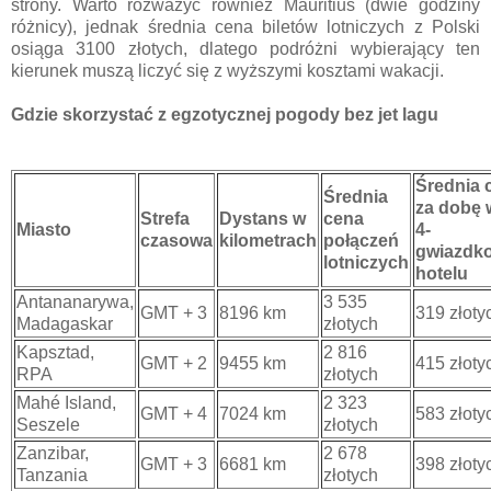
strony. Warto rozważyć również Mauritius (dwie godziny
różnicy), jednak średnia cena biletów lotniczych z Polski
osiąga 3100 złotych, dlatego podróżni wybierający ten
kierunek muszą liczyć się z wyższymi kosztami wakacji.
Gdzie skorzystać z egzotycznej pogody bez jet lagu
Średnia 
Średnia
za dobę 
Strefa
Dystans w
cena
Miasto
4-
czasowa
kilometrach
połączeń
gwiazdk
lotniczych
hotelu
Antananarywa,
3 535
GMT + 3
8196 km
319 złoty
Madagaskar
złotych
Kapsztad,
2 816
GMT + 2
9455 km
415 złoty
RPA
złotych
Mahé Island,
2 323
GMT + 4
7024 km
583 złoty
Seszele
złotych
Zanzibar,
2 678
GMT + 3
6681 km
398 złoty
Tanzania
złotych