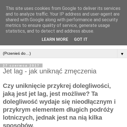
This site uses cookies from Google to deliver its services
and to analyze traffic. Your IP address and user-agent are
shared with Google along with performance and security
metrics to ensure quality of service, generate usage
statistics, and to detect and address abuse.
LEARN MORE
GOT IT
▼
27 czerwca 2017
Jet lag - jak uniknąć zmęczenia
Czy uniknięcie przykrej dolegliwości,
jaką jest jet lag, jest możliwe? Ta
dolegliwość wydaje się nieodłącznym i
przykrym elementem długich podróży
lotniczych, jednak jest na nią kilka
sposobów.