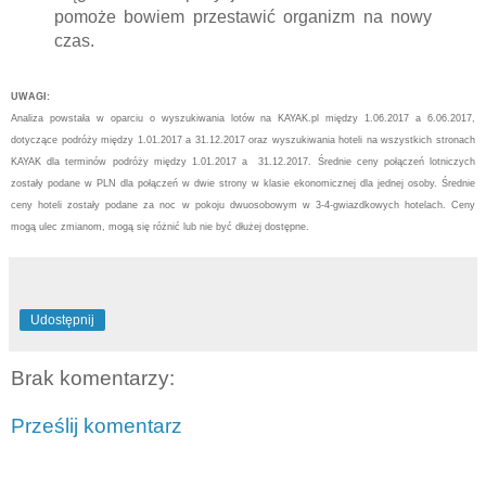
pomoże bowiem przestawić organizm na nowy
czas.
UWAGI:
Analiza powstała w oparciu o wyszukiwania lotów na KAYAK.pl między 1.06.2017 a 6.06.2017,
dotyczące podróży między 1.01.2017 a 31.12.2017 oraz wyszukiwania hoteli na wszystkich stronach
KAYAK dla terminów podróży między 1.01.2017 a 31.12.2017. Średnie ceny połączeń lotniczych
zostały podane w PLN dla połączeń w dwie strony w klasie ekonomicznej dla jednej osoby. Średnie
ceny hoteli zostały podane za noc w pokoju dwuosobowym w 3-4-gwiazdkowych hotelach. Ceny
mogą ulec zmianom, mogą się różnić lub nie być dłużej dostępne.
Udostępnij
Brak komentarzy:
Prześlij komentarz