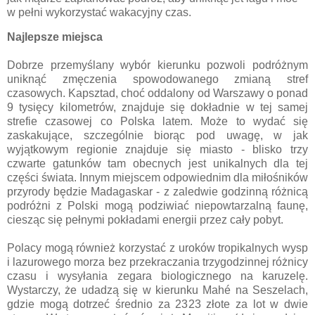
w pełni wykorzystać wakacyjny czas.
Najlepsze miejsca
Dobrze przemyślany wybór kierunku pozwoli podróżnym
uniknąć zmęczenia spowodowanego zmianą stref
czasowych. Kapsztad, choć oddalony od Warszawy o ponad
9 tysięcy kilometrów, znajduje się dokładnie w tej samej
strefie czasowej co Polska latem. Może to wydać się
zaskakujące, szczególnie biorąc pod uwagę, w jak
wyjątkowym regionie znajduje się miasto - blisko trzy
czwarte gatunków tam obecnych jest unikalnych dla tej
części świata. Innym miejscem odpowiednim dla miłośników
przyrody będzie Madagaskar - z zaledwie godzinną różnicą
podróżni z Polski mogą podziwiać niepowtarzalną faunę,
ciesząc się pełnymi pokładami energii przez cały pobyt.
Polacy mogą również korzystać z uroków tropikalnych wysp
i lazurowego morza bez przekraczania trzygodzinnej różnicy
czasu i wysyłania zegara biologicznego na karuzelę.
Wystarczy, że udadzą się w kierunku Mahé na Seszelach,
gdzie mogą dotrzeć średnio za 2323 złote za lot w dwie