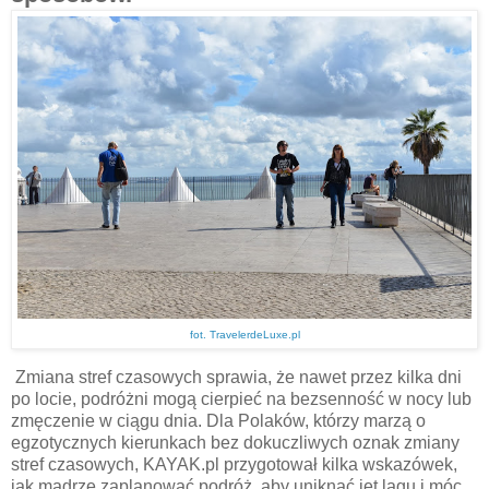
fot. TravelerdeLuxe.pl
Zmiana stref czasowych sprawia, że nawet przez kilka dni
po locie, podróżni mogą cierpieć na bezsenność w nocy lub
zmęczenie w ciągu dnia. Dla Polaków, którzy marzą o
egzotycznych kierunkach bez dokuczliwych oznak zmiany
stref czasowych,
KAYAK.pl
przygotował kilka wskazówek
,
jak mądrze zaplanować podróż, aby uniknąć jet lagu i móc