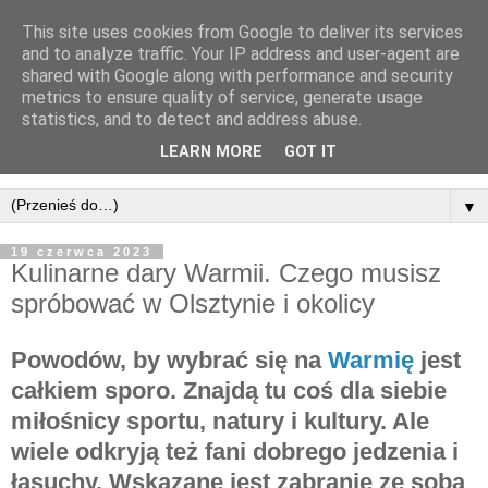
This site uses cookies from Google to deliver its services
and to analyze traffic. Your IP address and user-agent are
shared with Google along with performance and security
metrics to ensure quality of service, generate usage
statistics, and to detect and address abuse.
LEARN MORE
GOT IT
▼
19 czerwca 2023
Kulinarne dary Warmii. Czego musisz
spróbować w Olsztynie i okolicy
Powodów, by wybrać się na
Warmię
jest
całkiem sporo. Znajdą tu coś dla siebie
miłośnicy sportu, natury i kultury. Ale
wiele odkryją też fani dobrego jedzenia i
łasuchy. Wskazane jest zabranie ze sobą