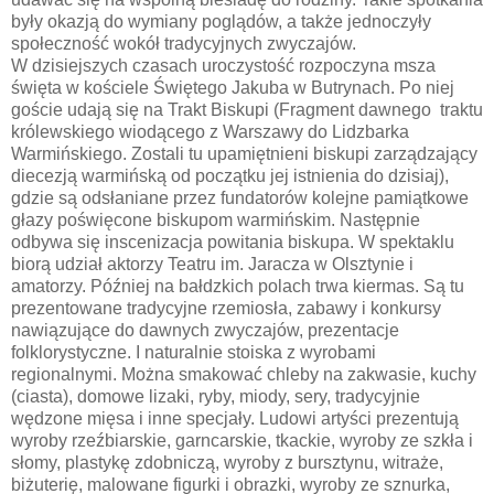
były okazją do wymiany poglądów, a także jednoczyły
społeczność wokół tradycyjnych zwyczajów.
W dzisiejszych czasach uroczystość rozpoczyna msza
święta w kościele Świętego Jakuba w Butrynach. Po niej
goście udają się na Trakt Biskupi (Fragment dawnego traktu
królewskiego wiodącego z Warszawy do Lidzbarka
Warmińskiego. Zostali tu upamiętnieni biskupi zarządzający
diecezją warmińską od początku jej istnienia do dzisiaj),
gdzie są odsłaniane przez fundatorów kolejne pamiątkowe
głazy poświęcone biskupom warmińskim. Następnie
odbywa się inscenizacja powitania biskupa. W spektaklu
biorą udział aktorzy Teatru im. Jaracza w Olsztynie i
amatorzy. Później na bałdzkich polach trwa kiermas. Są tu
prezentowane tradycyjne rzemiosła, zabawy i konkursy
nawiązujące do dawnych zwyczajów, prezentacje
folklorystyczne. I naturalnie stoiska z wyrobami
regionalnymi. Można smakować chleby na zakwasie, kuchy
(ciasta), domowe lizaki, ryby, miody, sery, tradycyjnie
wędzone mięsa i inne specjały. Ludowi artyści prezentują
wyroby rzeźbiarskie, garncarskie, tkackie, wyroby ze szkła i
słomy, plastykę zdobniczą, wyroby z bursztynu, witraże,
biżuterię, malowane figurki i obrazki, wyroby ze sznurka,