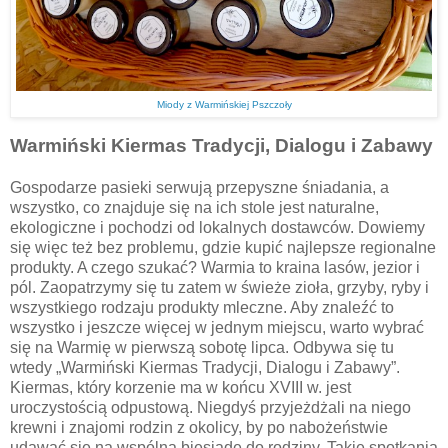
Miody z Warmińskiej Pszczoły
Warmiński Kiermas Tradycji, Dialogu i Zabawy
Gospodarze pasieki serwują przepyszne śniadania, a
wszystko, co znajduje się na ich stole jest naturalne,
ekologiczne i pochodzi od lokalnych dostawców. Dowiemy
się więc też bez problemu, gdzie kupić najlepsze regionalne
produkty. A czego szukać? Warmia to kraina lasów, jezior i
pól. Zaopatrzymy się tu zatem w świeże zioła, grzyby, ryby i
wszystkiego rodzaju produkty mleczne. Aby znaleźć to
wszystko i jeszcze więcej w jednym miejscu, warto wybrać
się na Warmię w pierwszą sobotę lipca. Odbywa się tu
wtedy „Warmiński Kiermas Tradycji, Dialogu i Zabawy”.
Kiermas, który korzenie ma w końcu XVIII w. jest
uroczystością odpustową. Niegdyś przyjeżdżali na niego
krewni i znajomi rodzin z okolicy, by po nabożeństwie
udawać się na wspólną biesiadę do rodziny. Takie spotkania