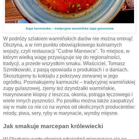
Zupa karmuszka – tradycyjna warmińska zupa gulaszowa
W podróży szlakiem warmińskich darów nie można ominąć
Olsztyna, a w nim punktu obowiązkowego kulinarnych
wojaży, czyli restauracji "Cudne Manowce". To miejsce, w
którym wielką wagę przywiązuje się do regionalności,
tradycji, a przede wszystkim smaku. Właściciel, Tomasz
Szmitkowski, z pasją opowiada o produktach i o daniach.
Skosztujemy tu koktajlu z pokrzywy zerwanej w jego
ogródku. Posmakujemy karmuszki – tradycyjnej warmińskiej
zupy gulaszowej, zjemy też dzyndzałki warmińskie,
marynowane klopsy z leszcza, okonia, pstrąga tęczowego i
wiele innych pyszności. Po posiłku można także zaopatrzyć
się w małe co nie co na wynos od okolicznych producentów:
miody, piwa, sery, ryby w marynacie, wyroby mięsne.
Jak smakuje marcepan królewiecki