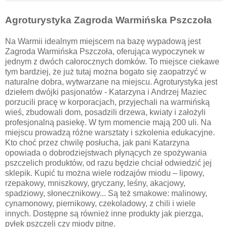
Agroturystyka Zagroda Warmińska Pszczoła
Na Warmii idealnym miejscem na bazę wypadową jest
Zagroda Warmińska Pszczoła, oferująca wypoczynek w
jednym z dwóch całorocznych domków. To miejsce ciekawe
tym bardziej, że już tutaj można bogato się zaopatrzyć w
naturalne dobra, wytwarzane na miejscu. Agroturystyka jest
dziełem dwójki pasjonatów - Katarzyna i Andrzej Maziec
porzucili pracę w korporacjach, przyjechali na warmińską
wieś, zbudowali dom, posadzili drzewa, kwiaty i założyli
profesjonalną pasiekę. W tym momencie mają 200 uli. Na
miejscu prowadzą różne warsztaty i szkolenia edukacyjne.
Kto choć przez chwilę posłucha, jak pani Katarzyna
opowiada o dobrodziejstwach płynących ze spożywania
pszczelich produktów, od razu będzie chciał odwiedzić jej
sklepik. Kupić tu można wiele rodzajów miodu – lipowy,
rzepakowy, mniszkowy, gryczany, leśny, akacjowy,
spadziowy, słonecznikowy... Są też smakowe: malinowy,
cynamonowy, piernikowy, czekoladowy, z chili i wiele
innych. Dostępne są również inne produkty jak pierzga,
pyłek pszczeli czy miody pitne.