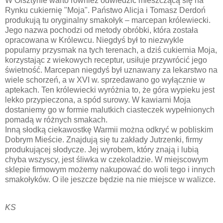
W Olsztynie warto również odwiedzić mieszczącą się na
Rynku cukiernię "Moja". Państwo Alicja i Tomasz Derdoń
produkują tu oryginalny smakołyk – marcepan królewiecki.
Jego nazwa pochodzi od metody obróbki, która została
opracowana w Królewcu. Niegdyś był to niezwykle
popularny przysmak na tych terenach, a dziś cukiernia Moja,
korzystając z wiekowych receptur, usiłuje przywrócić jego
świetność. Marcepan niegdyś był uznawany za lekarstwo na
wiele schorzeń, a w XVI w. sprzedawano go wyłącznie w
aptekach. Ten królewiecki wyróżnia to, że góra wypieku jest
lekko przypieczona, a spód surowy. W kawiarni Moja
dostaniemy go w formie malutkich ciasteczek wypełnionych
pomadą w różnych smakach.
Inną słodką ciekawostkę Warmii można odkryć w pobliskim
Dobrym Mieście. Znajdują się tu zakłady Jutrzenki, firmy
produkującej słodycze. Jej wyrobem, który znają i lubią
chyba wszyscy, jest śliwka w czekoladzie. W miejscowym
sklepie firmowym możemy nakupować do woli tego i innych
smakołyków. O ile jeszcze będzie na nie miejsce w walizce.
KS