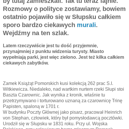
by tutaj zamieszkali. Tak tu teraz fajnie.
Rozmowy o polityce zostawiamy, bowiem
ostatnio pojawiło się w Słupsku całkiem
sporo bardzo ciekawych
murali
.
Wejdźmy na ten szlak.
Latem rzeczywiście jest tu dość przyjemnie,
przynajmniej z punktu widzenia turysty. Miasto
wypełniają parki, jest więc zielono. Jest też kilka całkiem
ciekawych zabytków.
Zamek Książąt Pomorskich kusi kolekcją 262 prac S.I.
Witkiewicza. Niedaleko, nad wartkim nurtem rzeki Słupi stoi
Baszta Czarownic. Jak wynika z kronik, właśnie tu
przetrzymywano i torturowano uznaną za czarownicę Trinę
Papisten, spaloną w 1701 r.
W budynku Poczty Głównej jako pisarz, pracował Heinrich
von Stephan, człowiek, który był pomysłodawcą pocztówki.
Urodził się w Słupsku w 1831 roku. Przy ul. Wojska