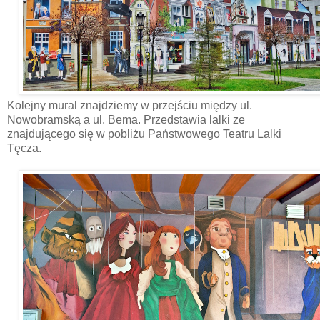
Kolejny mural znajdziemy w przejściu między ul.
Nowobramską a ul. Bema. Przedstawia lalki ze
znajdującego się w pobliżu Państwowego Teatru Lalki
Tęcza.