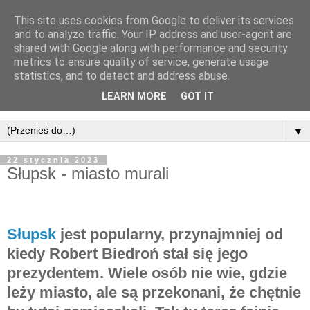
This site uses cookies from Google to deliver its services
and to analyze traffic. Your IP address and user-agent are
shared with Google along with performance and security
metrics to ensure quality of service, generate usage
statistics, and to detect and address abuse.
LEARN MORE
GOT IT
▼
22 stycznia 2023
Słupsk - miasto murali
Słupsk
jest popularny, przynajmniej od
kiedy Robert Biedroń stał się jego
prezydentem. Wiele osób nie wie, gdzie
leży miasto, ale są przekonani, że chętnie