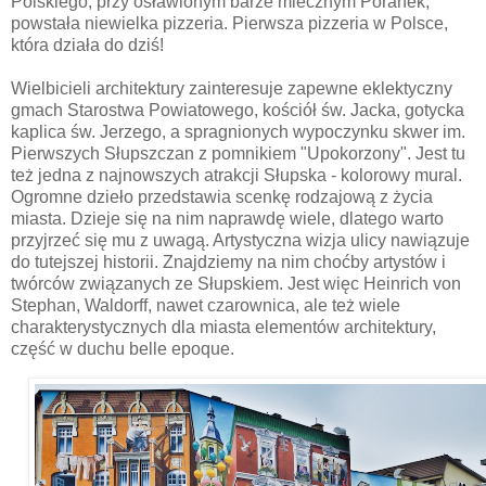
Polskiego, przy osławionym barze mlecznym Poranek,
powstała niewielka pizzeria. Pierwsza pizzeria w Polsce,
która działa do dziś!
Wielbicieli architektury zainteresuje zapewne eklektyczny
gmach Starostwa Powiatowego, kościół św. Jacka, gotycka
kaplica św. Jerzego, a spragnionych wypoczynku skwer im.
Pierwszych Słupszczan z pomnikiem "Upokorzony". Jest tu
też jedna z najnowszych atrakcji Słupska - kolorowy mural.
Ogromne dzieło przedstawia scenkę rodzajową z życia
miasta. Dzieje się na nim naprawdę wiele, dlatego warto
przyjrzeć się mu z uwagą. Artystyczna wizja ulicy nawiązuje
do tutejszej historii. Znajdziemy na nim choćby artystów i
twórców związanych ze Słupskiem. Jest więc Heinrich von
Stephan, Waldorff, nawet czarownica, ale też wiele
charakterystycznych dla miasta elementów architektury,
część w duchu belle epoque.