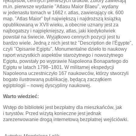
rękopisów, cennych pierwszych druków. Zbiory zawierają
m.in. pierwsze wydanie "Atlasu Maior Blaeu", wydany
w jedenastu tomach w 1662 r. atlas, zawierający ok. 600
map. "Atlas Maior"
był największą i najdroższą książką
opublikowaną w XVII wieku, a obecnie uznany jest
za
najbogatszy i najpiękniejszy, atlas, jaki kiedykolwiek
powstał na świecie. Wyjątkowo cennych pozycji jest tu
bardzo wiele. Jedną z nich jest też "Description de l'Égypte",
czyli "Opisanie Egiptu".
Monumentalne dzieło to
naukowy
raport wszystkich aspektów starożytnego i nowożytnego
Egiptu, powstały po wyprawie Napoleona Bonapartego do
Egiptu w latach 1798–1801. W militarnej ekspedycji
Napoleona uczestniczyło 167 naukowców, którzy stworzyli
bogato ilustrowaną publikację, będącą zaczątkiem
egiptologii – nowej dyscypliny naukowej.
Warto wiedzieć:
Wstęp do biblioteki jest bezpłatny dla mieszkańców, jak
i turystów. Przed wizytą konieczne jest jednak
zarezerwowanie drogą internetową bezpłatnej wejściówki.