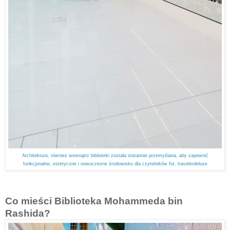
Architektura, również wewnątrz biblioteki została starannie przemyślana, aby zapewnić
funkcjonalne, estetyczne i nowoczesne środowisko dla czytelników fot. travelerdeluxe
Co mieści Biblioteka Mohammeda bin
Rashida?