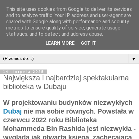
This site uses cookies from Google to deliver its services
and to analyze traffic. Your IP address and user-agent are
shared with Google along with performance and security
metrics to ensure quality of service, generate usage
statistics, and to detect and address abuse.
LEARN MORE
GOT IT
▼
14 sierpnia 2025
Największa i najbardziej spektakularna
biblioteka w Dubaju
W projektowaniu budynków niezwykłych
Dubaj
nie ma sobie równych. Powstała w
czerwcu 2022 roku Biblioteka
Mohammeda Bin Rashida jest niezwykła -
wygląda jak otwarta księga, zachęcająca