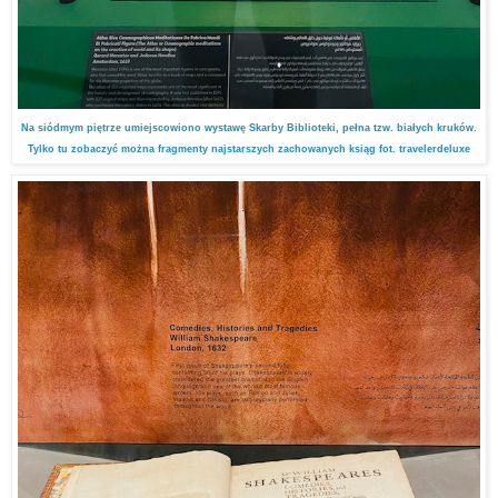
Na siódmym piętrze umiejscowiono wystawę Skarby Biblioteki, pełna tzw. białych kruków.
Tylko tu zobaczyć można fragmenty najstarszych zachowanych ksiąg fot. travelerdeluxe