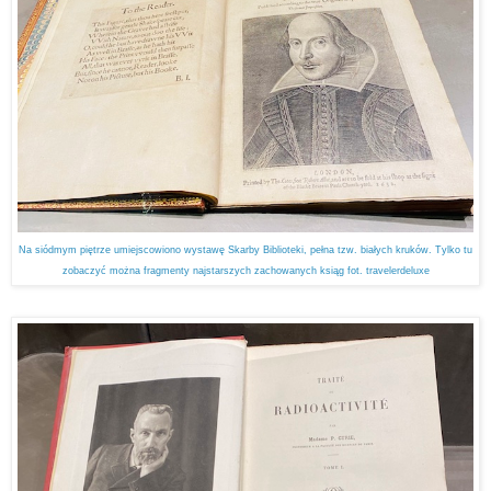
Na siódmym piętrze umiejscowiono wystawę Skarby Biblioteki, pełna tzw. białych kruków. Tylko tu
zobaczyć można fragmenty najstarszych zachowanych ksiąg fot. travelerdeluxe