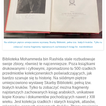
Na siódmym piętrze umiejscowiono wystawę Skarby Biblioteki, pełna tzw. białych kruków. Tylko tu
zobaczyć można fragmenty najstarszych zachowanych ksiąg fot. travelerdeluxe
Biblioteka Mohammeda bin Rashida stale rozbudowuje
swoje zbiory, również te najcenniejsze. Poza książkami
drukowanymi i cyfrowymi, zgromadzono tu 500 rzadkich
przedmiotów kolekcjonerskich poświadczających, jak
bardzo szanuje się tu historię. Na siódmym piętrze
umiejscowiono wystawę Skarby Biblioteki, pełną tzw.
białych kruków. Tylko tu zobaczyć można fragmenty
najstarszych zachowanych ksiąg arabskich, unikatowe
kopie Koranu i dokumentów pochodzących nawet z XIII
wieku. Jest kolekcja rzadkich i starych książek, atlasów,