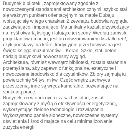
Budynek biblioteki, zaprojektowany zgodnie z
nowoczesnymi standardami architektonicznymi, szybko stał
się ważnym punktem orientacyjnym na mapie Dubaju,
wpisując się w jego charakter. Z zewnątrz budowla wygląda
zadziwiająco i imponująco. Ma unikalny kształt przywodzący
na myśl otwartą księgę i falujące jej strony. Według zamysłu
projektantów gmachu, jest on odwzorowaniem kształtu
rehl
,
czyli podstawy, na której tradycyjnie przechowywana jest
święta księga muzułmanów – Koran. Szkło, stal, beton
nadają budynkowi nowoczesny wygląd.
Architektura, również wewnątrz biblioteki, została starannie
przemyślana, aby zapewnić funkcjonalne, estetyczne i
nowoczesne środowisko dla czytelników. Zbiory zajmują tu
powierzchnię 54 tys. m kw. Część wnętrz zachwyca
przestrzenią, inne są wręcz kameralne, pozwalające na
spokojną pracę.
Budynek, co w obecnych czasach istotne, został
zaprojektowany z myślą o efektywności energetycznej,
wykorzystując zielone technologie i rozwiązania.
Wykorzystano panele słoneczne, nowoczesne systemy
oświetlenia i środki mające na celu minimalizowanie
zużycia energii.