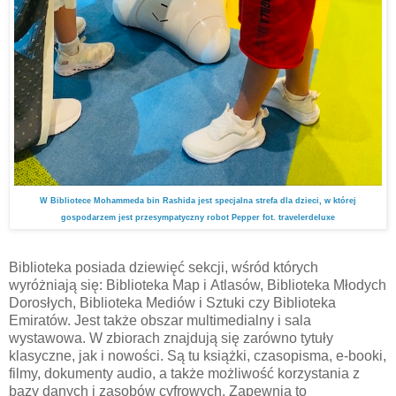
W Bibliotece Mohammeda bin Rashida jest specjalna strefa dla dzieci, w której
gospodarzem jest przesympatyczny robot Pepper fot. travelerdeluxe
Biblioteka posiada dziewięć sekcji, wśród których
wyróżniają się: Biblioteka Map i Atlasów, Biblioteka Młodych
Dorosłych, Biblioteka Mediów i Sztuki czy Biblioteka
Emiratów. Jest także obszar multimedialny i sala
wystawowa. W zbiorach znajdują się zarówno tytuły
klasyczne, jak i nowości. Są tu książki, czasopisma, e-booki,
filmy, dokumenty audio, a także możliwość korzystania z
bazy danych i zasobów cyfrowych. Zapewnia to