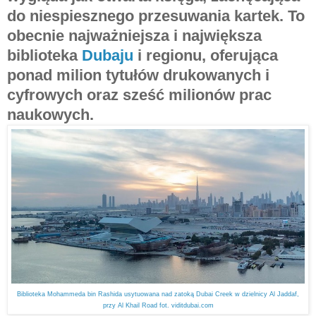
do niespiesznego przesuwania kartek. To
obecnie najważniejsza i największa
biblioteka
Dubaju
i regionu, oferująca
ponad milion tytułów drukowanych i
cyfrowych oraz sześć milionów prac
naukowych.
Biblioteka Mohammeda bin Rashida usytuowana nad zatoką Dubai Creek w dzielnicy Al Jaddaf,
przy Al Khail Road fot. viditdubai.com