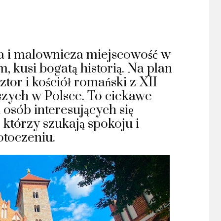
za i malownicza miejscowość w
kusi bogatą historią. Na plan
tor i kościół romański z XII
szych w Polsce. To ciekawe
osób interesujących się
, którzy szukają spokoju i
otoczeniu.