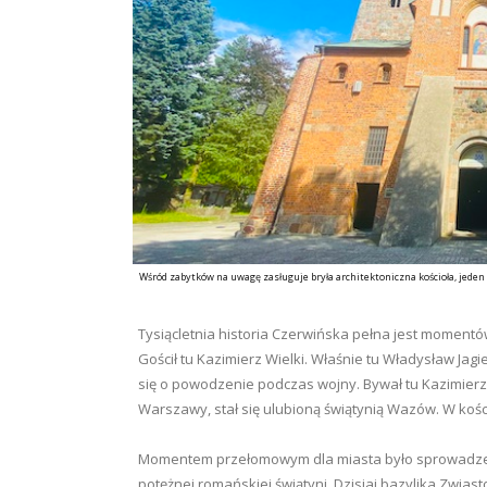
Wśród zabytków na uwagę zasługuje bryła architektoniczna kościoła, jeden
Tysiącletnia historia Czerwińska pełna jest momentó
Gościł tu Kazimierz Wielki. Właśnie tu Władysław Jagi
się o powodzenie podczas wojny. Bywał tu Kazimierz J
Warszawy, stał się ulubioną świątynią Wazów. W kościel
Momentem przełomowym dla miasta było sprowadzeni
potężnej romańskiej świątyni. Dzisiaj bazylika Zwia