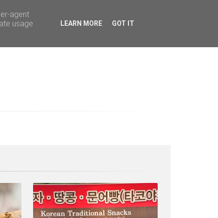
ser-agent
rate usage
LEARN MORE
GOT IT