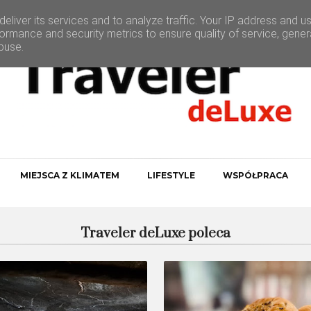
eliver its services and to analyze traffic. Your IP address and u
ormance and security metrics to ensure quality of service, gene
buse.
MIEJSCA Z KLIMATEM
LIFESTYLE
WSPÓŁPRACA
Traveler deLuxe poleca