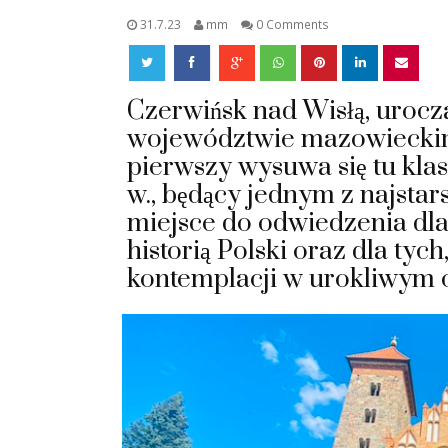
31.7.23
mm
0 Comments
Czerwińsk nad Wisłą, uroc
województwie mazowieckim, 
pierwszy wysuwa się tu klasz
w., będący jednym z najstar
miejsce do odwiedzenia dla 
historią Polski oraz dla tych
kontemplacji w urokliwym 