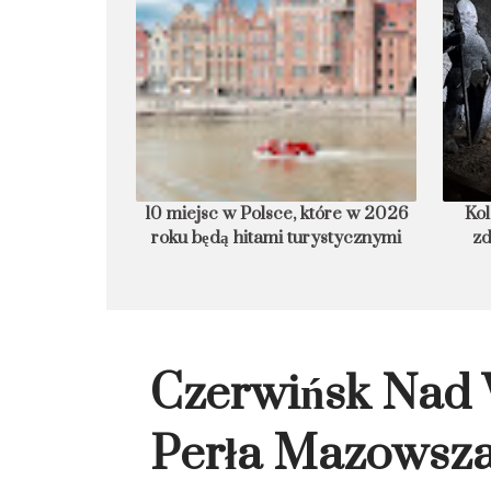
ża
10 miejsc w Polsce, które w 2026 roku
Kolacja, ślub 
będą hitami turystycznymi
zdrowia? Nie
kopalni 
Czerwińsk Nad 
Perła Mazowsz