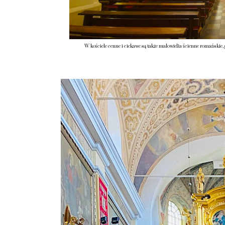
W kościele cenne i ciekawe są także malowidła ścienne romańskie, g