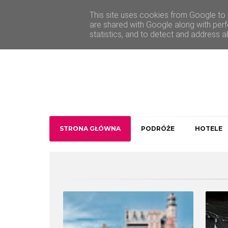
O Traveler deLuxe
Kontakt
This site uses cookies from Google to d
are shared with Google along with perf
statistics, and to detect and address a
STRONA GŁÓWNA
PODRÓŻE
HOTELE