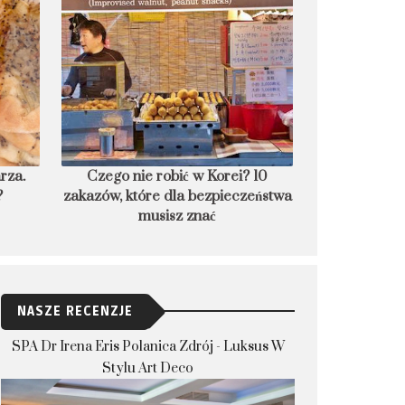
Czego nie robić w Korei? 10
8 podwodnych hoteli świ
akazów, które dla bezpieczeństwa
nocleg w głębina
musisz znać
NASZE RECENZJE
SPA Dr Irena Eris Polanica Zdrój - Luksus W
Stylu Art Deco