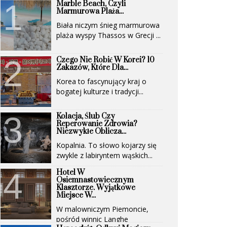
Marble Beach, Czyli
Marmurowa Plaża...
Biała niczym śnieg marmurowa
plaża wyspy Thassos w Grecji ...
Czego Nie Robić W Korei? 10
Zakazów, Które Dla...
Korea to fascynujący kraj o
bogatej kulturze i tradycji...
Kolacja, Ślub Czy
Reperowanie Zdrowia?
Niezwykłe Oblicza...
Kopalnia. To słowo kojarzy się
zwykle z labiryntem wąskich...
Hotel W
Osiemnastowiecznym
Klasztorze. Wyjątkowe
Miejsce W...
W malowniczym Piemoncie,
pośród winnic Langhe