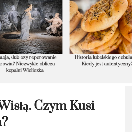
czy reperowanie
Historia lubelskiego cebularza.
zwykłe oblicza
Kiedy jest autentyczny?
z
Wieliczka
Wisłą. Czym Kusi
a?