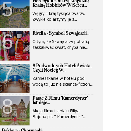
Hercegkút: Odkryj Magiczną
(UNESCO)...
Krainę Hobbitów W Sercu...
Węgry – kraj tysiąca twarzy.
Zwykle kojarzymy je z...
Rivella - Symbol Szwajcarii...
O tym, że Szwajcarzy potrafią
zaskakiwać świat, chyba nie...
8 Podwodnych Hoteli Świata,
Czyli Nocleg W...
Zamieszkanie w hotelu pod
wodą to już nie science-fiction...
Pałac Z Filmu 'Kamerdyner'
Istnieje...
Akcja filmu i serialu Filipa
Bajona p.t. " Kamerdyner "...
Baklava - Chorwacki...