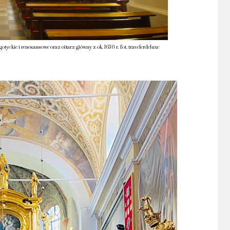
otyckie i renesansowe oraz ołtarz główny z ok. 1630 r. fot. travelerdeluxe