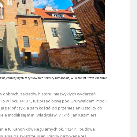
 z najcenniejszych zabytków architektury romańskiej w Polsce fot. travelerdeluxe
w dobrych, zakrętów historii i niezwykłych wydarzeń.
ełło w lipcu 1410 r., tuż przed bitwą pod Grunwaldem, modlił
agiellończyk, a sam kościół po przeniesieniu stolicy do
e modlili się m.in. Władysław IV i król Jan Kazimierz.
e tu Kanoników Regularnych ok. 1124 r. i budowa
stowania Najświętszej Marii Panny nazywana też