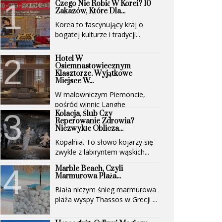
Czego Nie Robić W Korei? 10
Zakazów, Które Dla...
Korea to fascynujący kraj o
bogatej kulturze i tradycji...
Hotel W
Osiemnastowiecznym
Klasztorze. Wyjątkowe
Miejsce W...
W malowniczym Piemoncie,
pośród winnic Langhe
Kolacja, Ślub Czy
(UNESCO)...
Reperowanie Zdrowia?
Niezwykłe Oblicza...
Kopalnia. To słowo kojarzy się
zwykle z labiryntem wąskich...
Marble Beach, Czyli
Marmurowa Plaża...
Biała niczym śnieg marmurowa
plaża wyspy Thassos w Grecji ...