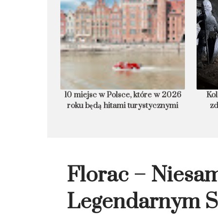
tóre w 2026 roku
Kolacja, ślub czy reperowanie
Hi
ystycznymi
zdrowia? Niezwykłe oblicza
kopalni Wieliczka
Florac – Niesa
Legendarnym S