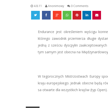
4.8.11
Anonimowy
0 Comments
Endurance jest określeniem wyścigu konn
którego zawodnik przemierza długie dysta
jedną z sześciu dyscpylin zaakceptowanych
tym samym jest obecna na Międzynardowoych
W tegorocznych Mistrzostwach Europy spod
kraju europejskiego. Jednak obecne będą ró
sa otwarte dla wszystkich krajów (typ Open).