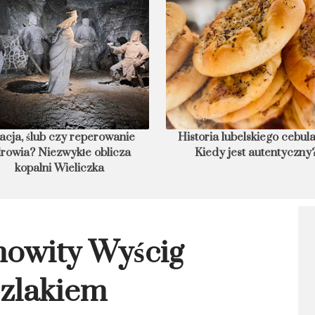
storia lubelskiego cebularza.
8 podwodnych hoteli świata
Kiedy jest autentyczny?
nocleg w głębinach
mowity Wyścig
zlakiem