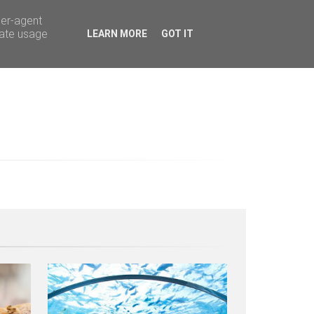
ser-agent
rate usage
LEARN MORE
GOT IT