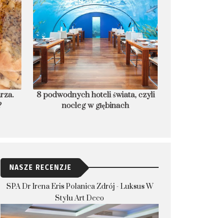
, czyli
Czego nie robić w Korei? 10
Śledź w bułce
zakazów, które dla bezpieczeństwa
musisz znać
NASZE RECENZJE
SPA Dr Irena Eris Polanica Zdrój - Luksus W
Stylu Art Deco