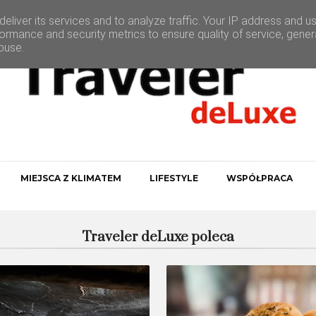
eliver its services and to analyze traffic. Your IP address and u
ormance and security metrics to ensure quality of service, gene
buse.
MIEJSCA Z KLIMATEM
LIFESTYLE
WSPÓŁPRACA
Traveler deLuxe poleca