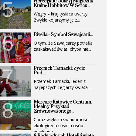
Hercegkút: Odkryj Magiczną
Krainę Hobbitów W Sercu...
Węgry – kraj tysiąca twarzy.
Zwykle kojarzymy je z...
Rivella - Symbol Szwajcarii...
O tym, że Szwajcarzy potrafią
zaskakiwać świat, chyba nie...
Przemek Tarnacki: Życie
Pod...
Przemek Tarnacki, jeden z
najlepszych żeglarzy świata...
Mercure Katowice Centrum.
Idealny Przykład
Zrównoważonego...
Coraz większa świadomość
ekologiczna u wielu osób
przekłada...
8 Podwodnych Hoteli Świata,