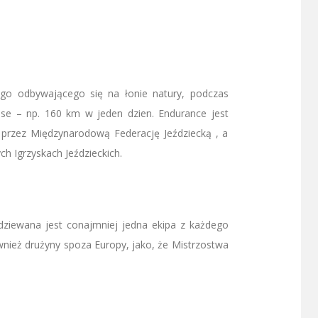
ego odbywającego się na łonie natury, podczas
nse – np. 160 km w jeden dzien. Endurance jest
 przez Międzynarodową Federację Jeździecką , a
 Igrzyskach Jeździeckich.
ziewana jest conajmniej jedna ekipa z każdego
wnież drużyny spoza Europy, jako, że Mistrzostwa