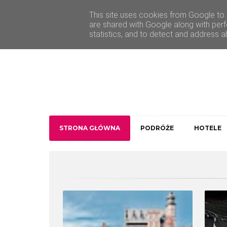
O Traveler deLuxe
Kontakt
This site uses cookies from Google to d
are shared with Google along with perf
statistics, and to detect and address a
STRONA GŁÓWNA
PODRÓŻE
HOTELE