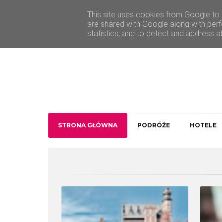
O Traveler deLuxe
Kontakt
This site uses cookies from Google to d
are shared with Google along with perf
statistics, and to detect and address a
STRONA GŁÓWNA
PODRÓŻE
HOTELE