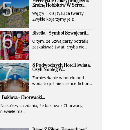
Hercegkút: Odkryj Magiczną
(UNESCO)...
Krainę Hobbitów W Sercu...
Węgry – kraj tysiąca twarzy.
Zwykle kojarzymy je z...
Rivella - Symbol Szwajcarii...
O tym, że Szwajcarzy potrafią
zaskakiwać świat, chyba nie...
8 Podwodnych Hoteli Świata,
Czyli Nocleg W...
Zamieszkanie w hotelu pod
wodą to już nie science-fiction...
Baklava - Chorwacki...
Niektórzy są zdania, że baklava z Chorwacją
niewiele ma...
Pałac Z Filmu 'Kamerdyner'