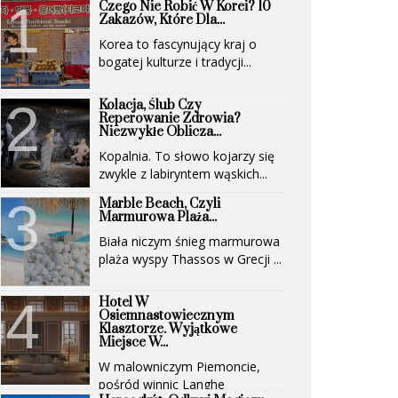
Czego Nie Robić W Korei? 10
Zakazów, Które Dla...
Korea to fascynujący kraj o
bogatej kulturze i tradycji...
Kolacja, Ślub Czy
Reperowanie Zdrowia?
Niezwykłe Oblicza...
Kopalnia. To słowo kojarzy się
zwykle z labiryntem wąskich...
Marble Beach, Czyli
Marmurowa Plaża...
Biała niczym śnieg marmurowa
plaża wyspy Thassos w Grecji ...
Hotel W
Osiemnastowiecznym
Klasztorze. Wyjątkowe
Miejsce W...
W malowniczym Piemoncie,
pośród winnic Langhe