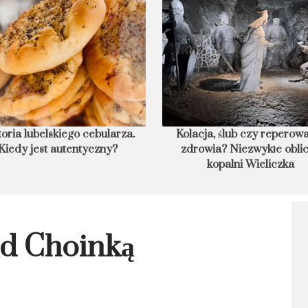
toria lubelskiego cebularza.
Kolacja, ślub czy reperow
Kiedy jest autentyczny?
zdrowia? Niezwykłe obli
kopalni Wieliczka
d Choinką