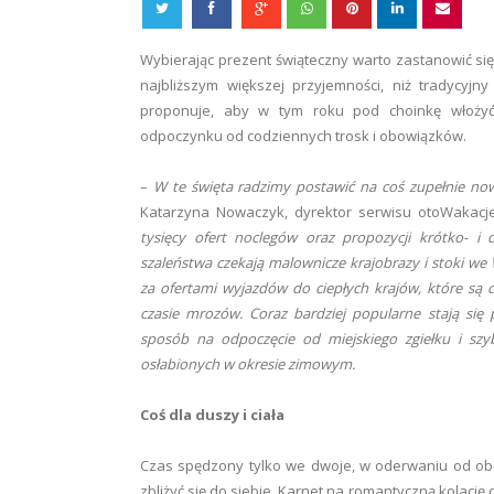
Wybierając prezent świąteczny warto zastanowić si
najbliższym większej przyjemności, niż tradycyjny
proponuje, aby w tym roku pod choinkę włożyć
odpoczynku od codziennych trosk i obowiązków.
–
W te święta radzimy postawić na coś zupełnie no
Katarzyna Nowaczyk, dyrektor serwisu otoWakacje.
tysięcy ofert noclegów oraz propozycji krótko- i 
szaleństwa czekają malownicze krajobrazy i stoki we W
za ofertami wyjazdów do ciepłych krajów, które są 
czasie mrozów. Coraz bardziej popularne stają si
sposób na odpoczęcie od miejskiego zgiełku i sz
osłabionych w okresie zimowym.
Coś dla duszy i ciała
Czas spędzony tylko we dwoje, w oderwaniu od obow
zbliżyć się do siebie. Karnet na romantyczną kolacj