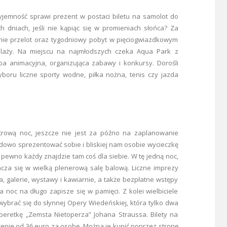
yjemność sprawi prezent w postaci biletu na samolot do
 dniach, jeśli nie kąpiąc się w promieniach słońca? Za
nie przelot oraz tygodniowy pobyt w pięciogwiazdkowym
 plaży. Na miejscu na najmłodszych czeka Aqua Park z
rupa animacyjna, organizująca zabawy i konkursy. Dorośli
oru liczne sporty wodne, piłka nożna, tenis czy jazda
strową noc, jeszcze nie jest za późno na zaplanowanie
dowo sprezentować sobie i bliskiej nam osobie wycieczkę
 na pewno każdy znajdzie tam coś dla siebie. W tę jedną noc,
acza się w wielką plenerową salę balową. Liczne imprezy
, galerie, wystawy i kawiarnie, a także bezpłatne wstępy
a noc na długo zapisze się w pamięci. Z kolei wielbiciele
ybrać się do słynnej Opery Wiedeńskiej, która tylko dwa
peretkę „Zemsta Nietoperza” Johana Straussa. Bilety na
enie od 36 euro za osobę. Można je kupić poprzez stronę