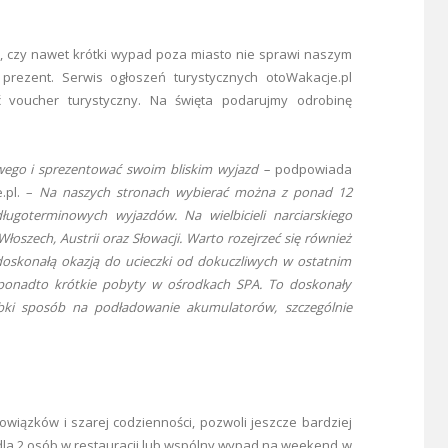
ę, czy nawet krótki wypad poza miasto nie sprawi naszym
 prezent.
Serwis ogłoszeń turystycznych otoWakacje.pl
 voucher turystyczny. Na święta podarujmy odrobinę
wego i sprezentować swoim bliskim wyjazd –
podpowiada
pl. –
Na naszych stronach wybierać można z ponad 12
długoterminowych wyjazdów. Na wielbicieli narciarskiego
łoszech, Austrii oraz Słowacji. Warto rozejrzeć się również
doskonałą okazją do ucieczki od dokuczliwych w ostatnim
ę ponadto krótkie pobyty w ośrodkach SPA. To doskonały
ybki sposób na podładowanie akumulatorów, szczególnie
iązków i szarej codzienności, pozwoli jeszcze bardziej
ę dla 2 osób w restauracji lub wspólny wypad na weekend w