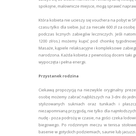
spokojne, malownicze miejsce, mogą sprawić napra
Która kobieta nie ucieszy się vouchera na pobyt w 
czasu tylko dla siebie. Już za niecałe 600 zł za os
podczas licznych zabiegów leczniczych. Jeśli nat
1200 zł/os.) możemy kupić pod choinkę tygodnio
Masaże, kąpiele relaksacyjne i kompleksowe zabieg
narodzona. Każda kobieta z pewnością doceni taki g
wypoczęta i pełna energii.
Przystanek rodzina
Ciekawą propozycją na niezwykle oryginalny prezen
osobę możemy zabrać najbliższych na 3-dni do jed
stylizowanych sukniach oraz tunikach i płasz
niezapomnianą przygodą, nie tylko dla najmłodszych g
nudę - poza podrożą w czasie, na gości czeka lodowi
biegowego. Po rodzinnym meczu w tenisa stołowe
basenie w gotyckich podziemiach, saunie lub jacuzzi.