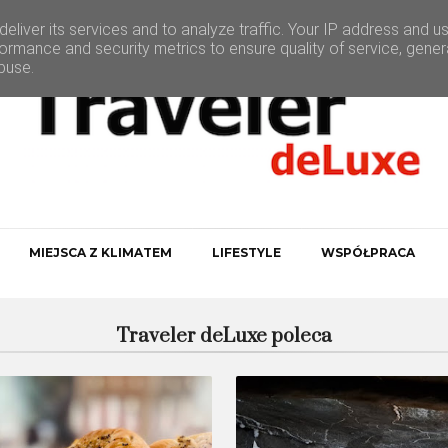
eliver its services and to analyze traffic. Your IP address and u
ormance and security metrics to ensure quality of service, gene
buse.
MIEJSCA Z KLIMATEM
LIFESTYLE
WSPÓŁPRACA
Traveler deLuxe poleca