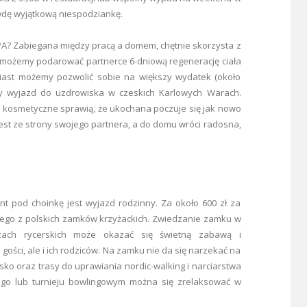
wdę wyjątkową niespodziankę.
SPA? Zabiegana między pracą a domem, chętnie skorzysta z
obę możemy podarować partnerce 6-dniową regenerację ciała
omiast możemy pozwolić sobie na większy wydatek (około
wy wyjazd do uzdrowiska w czeskich Karlowych Warach.
i kosmetyczne sprawią, że ukochana poczuje się jak nowo
est ze strony swojego partnera, a do domu wróci radosna,
t pod choinkę jest wyjazd rodzinny. Za około 600 zł za
nego z polskich zamków krzyżackich. Zwiedzanie zamku w
czach rycerskich może okazać się świetną zabawą i
ości, ale i ich rodziców. Na zamku nie da się narzekać na
sko oraz trasy do uprawiania nordic-walking i narciarstwa
go lub turnieju bowlingowym można się zrelaksować w