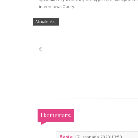
internetową Opery.
Aktualności
,
1 komentarz:
Basia
17 listopada 2023 13:50