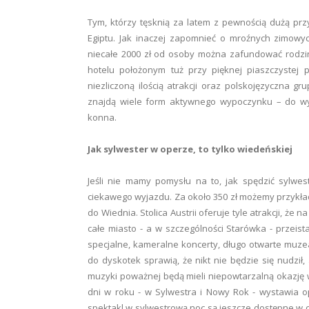
Tym, którzy tęsknią za latem z pewnością dużą prz
Egiptu. Jak inaczej zapomnieć o mroźnych zimowych
niecałe 2000 zł od osoby można zafundować rodzi
hotelu położonym tuż przy pięknej piaszczystej
niezliczoną ilością atrakcji oraz polskojęzyczna g
znajdą wiele form aktywnego wypoczynku – do wyb
konna.
Jak sylwester w operze, to tylko wiedeńskiej
Jeśli nie mamy pomysłu na to, jak spędzić sylwe
ciekawego wyjazdu. Za około 350 zł możemy przykła
do Wiednia. Stolica Austrii oferuje tyle atrakcji, że
całe miasto - a w szczególności Starówka - przeist
specjalne, kameralne koncerty, długo otwarte muzea
do dyskotek sprawią, że nikt nie będzie się nudził, 
muzyki poważnej będą mieli niepowtarzalną okazję w
dni w roku - w Sylwestra i Nowy Rok - wystawia o
spektakl w sylwestrową noc są jeszcze dostępne w c