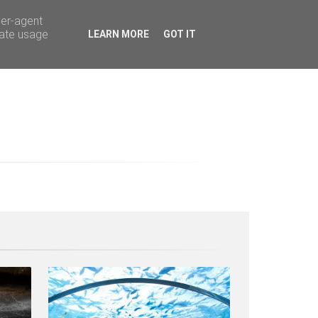
ser-agent
rate usage
LEARN MORE
GOT IT