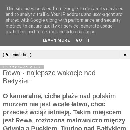
This site uses cookies from Google to deliver its services
and to analyze traffic. Your IP address and user-agent are
shared with Google along with performance and security
metrics to ensure quality of service, generate usage
statistics, and to detect and address abuse.
LEARN MORE
GOT IT
▼
18 czerwca 2023
Rewa - najlepsze wakacje nad
Bałtykiem
O kameralne, ciche plaże nad polskim
morzem nie jest wcale łatwo, choć
przecież wciąż istnieją. Takim miejscem
jest Rewa, rozłożona malowniczo między
Gdynią a Puckiem. Trudno nad Bałtykiem