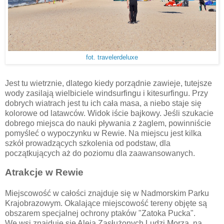
fot. travelerdeluxe
Jest tu wietrznie, dlatego kiedy porządnie zawieje, tutejsze
wody zasilają wielbiciele windsurfingu i kitesurfingu. Przy
dobrych wiatrach jest tu ich cała masa, a niebo staje się
kolorowe od latawców. Widok iście bajkowy. Jeśli szukacie
dobrego miejsca do nauki pływania z żaglem, powinniście
pomyśleć o wypoczynku w Rewie. Na miejscu jest kilka
szkół prowadzących szkolenia od podstaw, dla
początkujących aż do poziomu dla zaawansowanych.
Atrakcje w Rewie
Miejscowość w całości znajduje się w Nadmorskim Parku
Krajobrazowym. Okalające miejscowość tereny objęte są
obszarem specjalnej ochrony ptaków "Zatoka Pucka".
We wsi znajduje się Aleja Zasłużonych Ludzi Morza, na