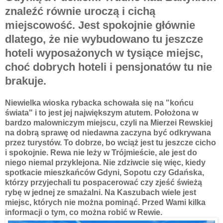
znaleźć równie uroczą i cichą
miejscowość. Jest spokojnie głównie
dlatego, że nie wybudowano tu jeszcze
hoteli wyposażonych w tysiące miejsc,
choć dobrych hoteli i pensjonatów tu nie
brakuje.
Niewielka wioska rybacka schowała się na "końcu
świata" i to jest jej największym atutem. Położona w
bardzo malowniczym miejscu, czyli na Mierzei Rewskiej
na dobrą sprawę od niedawna zaczyna być odkrywana
przez turystów. To dobrze, bo wciąż jest tu jeszcze cicho
i spokojnie. Rewa nie leży w Trójmieście, ale jest do
niego niemal przyklejona. Nie zdziwcie się więc, kiedy
spotkacie mieszkańców Gdyni, Sopotu czy Gdańska,
którzy przyjechali tu pospacerować czy zjeść świeżą
rybę w jednej ze smażalni. Na Kaszubach wiele jest
miejsc, których nie można pominąć. Przed Wami kilka
informacji o tym, co można robić w Rewie.