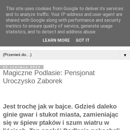
This site uses cookies from Google to deliver its services
and to analyze traffic. Your IP address and user-agent are
shared with Google along with performance and security
metrics to ensure quality of service, generate usage
statistics, and to detect and address abuse.
LEARN MORE
GOT IT
▼
22 czerwca 2023
Magiczne Podlasie: Pensjonat
Uroczysko Zaborek
Jest trochę jak w bajce. Gdzieś daleko
ginie gwar i stukot miasta, zamieniając
się w śpiew ptaków i szum wiatru w