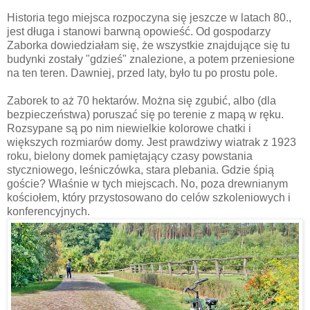
Historia tego miejsca rozpoczyna się jeszcze w latach 80.,
jest długa i stanowi barwną opowieść. Od gospodarzy
Zaborka dowiedziałam się, że wszystkie znajdujące się tu
budynki zostały "gdzieś" znalezione, a potem przeniesione
na ten teren. Dawniej, przed laty, było tu po prostu pole.
Zaborek to aż 70 hektarów. Można się zgubić, albo (dla
bezpieczeństwa) poruszać się po terenie z mapą w ręku.
Rozsypane są po nim niewielkie kolorowe chatki i
większych rozmiarów domy. Jest prawdziwy wiatrak z 1923
roku, bielony domek pamiętający czasy powstania
styczniowego, leśniczówka, stara plebania. Gdzie śpią
goście? Właśnie w tych miejscach. No, poza drewnianym
kościołem, który przystosowano do celów szkoleniowych i
konferencyjnych.