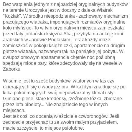
Bez wątpienia jednym z najbardziej oryginalnych budynków
na terenie Uroczyska jest widoczny z daleka Wiatrak
"Koźlak". W środku niespodzianka - zachowany mechanizm
pracującego wiatraka, imponujących rozmiarów oryginalne
koło młyńskie. To w tym oryginalnym miejscu zamieszkała
przed laty jordańska księżna Alia, przybyła na aukcję koni
arabskich w Janowie Podlaskim. Teraz każdy może
zamieszkać w pokoju księżniczki, apartamencie na drugim
piętrze wiatraka, nazwanym tak na pamiątkę jej pobytu. W
dwupoziomowym apartamencie chętnie noc poślubną
spędzają młode pary, które zdecydowały się na wesele w
Zaborku.
W sumie jest tu sześć budynków, wtulonych w las czy
ocierających się o wody jeziora. W każdym znajduje się po
kilka pokoi mających swój niepowtarzalny klimat i styl.
Gliniane piece, stare kredensy, rzeźbione łóżka, zbierane
przez lata bibeloty... Nie znajdziecie tego w innych
miejscach.
Jest też coś, co docenią właściciele czworonogów. Jeśli
zechcecie przyjechać tu ze swoim małym przyjacielem,
macie szczęście, to miejsce psiolubne.