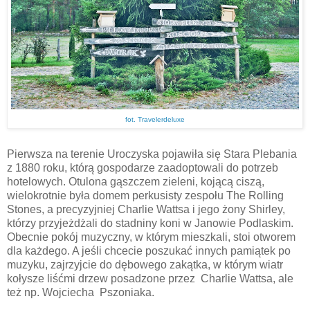
fot. Travelerdeluxe
Pierwsza na terenie Uroczyska pojawiła się Stara Plebania
z 1880 roku, którą gospodarze zaadoptowali do potrzeb
hotelowych. Otulona gąszczem zieleni, kojącą ciszą,
wielokrotnie była domem perkusisty zespołu The Rolling
Stones, a precyzyjniej Charlie Wattsa i jego żony Shirley,
którzy przyjeżdżali do stadniny koni w Janowie Podlaskim.
Obecnie pokój muzyczny, w którym mieszkali, stoi otworem
dla każdego. A jeśli chcecie poszukać innych pamiątek po
muzyku, zajrzyjcie do dębowego zakątka, w którym wiatr
kołysze liśćmi drzew posadzone przez Charlie Wattsa, ale
też np. Wojciecha Pszoniaka.