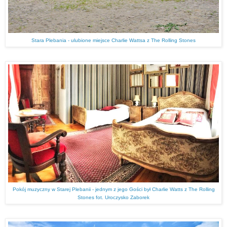
Stara Plebania - ulubione miejsce Charlie Wattsa z The Rolling Stones
Pokój muzyczny w Starej Plebanii - jednym z jego Gości był Charlie Watts z The Rolling
Stones fot. Uroczysko Zaborek