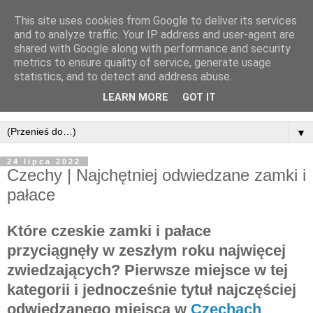
This site uses cookies from Google to deliver its services
and to analyze traffic. Your IP address and user-agent are
shared with Google along with performance and security
metrics to ensure quality of service, generate usage
statistics, and to detect and address abuse.
LEARN MORE
GOT IT
▼
24 lipca 2022
Czechy | Najchętniej odwiedzane zamki i
pałace
Które czeskie zamki i pałace
przyciągnęły w zeszłym roku najwięcej
zwiedzających? Pierwsze miejsce w tej
kategorii i jednocześnie tytuł najczęściej
odwiedzanego miejsca w
Czechach