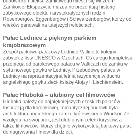
budowli kompleksu zamkowego mieści się Muzeum
Zamkowe. Ekspozycje muzealne prezentują historię
zabytkowego obiektu i arystokratycznych rodzin
Rosenbergów, Eggenbergów i Schwarzenbergów, którzy od
wieków panowali na tutejszych włościach.
Pałac Lednice z pięknym parkiem
krajobrazowym
Zespół parkowo-pałacowy Lednice-Valtice to kolejny
zabytek z listy UNESCO w Czechach. Oś całego kompleksu
przebiega od barokowego pałacu w Valticach do zamku w
stylu nowego gotyku w Lednicy. Przebudowę pałacu w
Lednicy na reprezentacyjną letnią rezydencję w duchu
angielskiego gotyku zlecił książę Alojzy II Liechtenstein.
Pałac Hluboká – ulubiony cel filmowców
Hluboká należy do najpiękniejszych czeskich pałaców.
Inspiracją dla koronkowej, romantycznej budowli była
architektura angielskiego zamku królewskiego Windsor. Ze
względu na swój urok, jest ulubionym celem turystów, a
także filmowców, którzy chętnie wykorzystują bajkowy pałac
do nagrywania filmów dla dzieci.