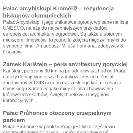
Pałac arcybiskupi Kroměříž – rezydencja
biskupów ołomunieckich
Pałac Arcybiskupi i jego unikatowe ogrody, wpisane na listę
UNESCO, należą do najcenniejszych przykładów
europejskiej architektury ogrodowej. Są także ulubionym
miejscem filmowców. Kręcono tu zdjęcia między innymi do
słynnego filmu „Amadeusz” Miloša Formana, zdobywcy 8
Oscarów.
Zamek Karlštejn – perła architektury gotyckiej
Karlštejn, położony 30 km na południowy zachód od Pragi,
należy do najsłynniejszych zamków czeskich. Został
zbudowany w 1348 roku przez czeskiego króla i cesarza
rzymskiego Karola IV. jako miejsce przechowywania
królewskich skarbów, świętych relikwii i insygniów
koronacyjnych.
Pałac Průhonice otoczony przepięknym
parkiem
Pałac Průhonice w pobliżu Pragi jest tylko częściowo
otwarty dla zwiedzających. Turyści mogą zwiedzić