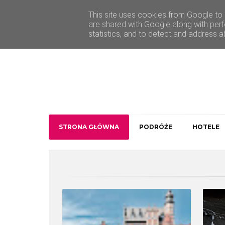
O Traveler deLuxe
Kontakt
This site uses cookies from Google to d
are shared with Google along with perf
statistics, and to detect and address a
STRONA GŁÓWNA
PODRÓŻE
HOTELE