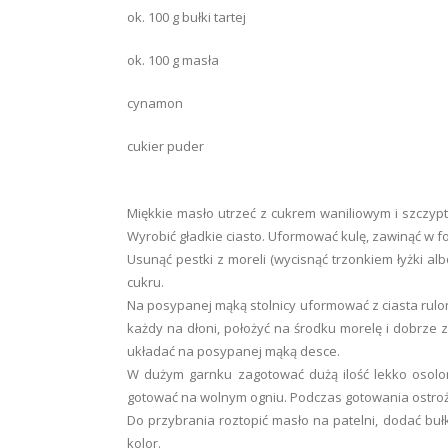
ok. 100 g bułki tartej
ok. 100 g masła
cynamon
cukier puder
Miękkie masło utrzeć z cukrem waniliowym i szczypt
Wyrobić gładkie ciasto. Uformować kulę, zawinąć w fol
Usunąć pestki z moreli (wycisnąć trzonkiem łyżki alb
cukru.
Na posypanej mąką stolnicy uformować z ciasta rulon
każdy na dłoni, położyć na środku morelę i dobrze 
układać na posypanej mąką desce.
W dużym garnku zagotować dużą ilość lekko osolo
gotować na wolnym ogniu. Podczas gotowania ostrożn
Do przybrania roztopić masło na patelni, dodać buł
kolor.