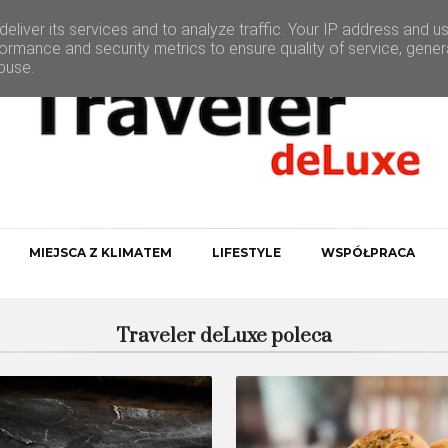
eliver its services and to analyze traffic. Your IP address and u
ormance and security metrics to ensure quality of service, gene
buse.
MIEJSCA Z KLIMATEM
LIFESTYLE
WSPÓŁPRACA
Traveler deLuxe poleca