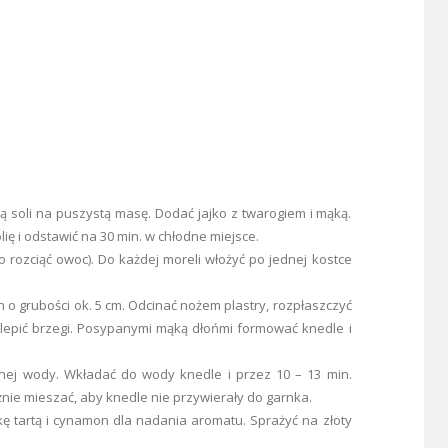
ą soli na puszystą masę. Dodać jajko z twarogiem i mąką.
ię i odstawić na 30 min. w chłodne miejsce.
o rozciąć owoc). Do każdej moreli włożyć po jednej kostce
 o grubości ok. 5 cm. Odcinać nożem plastry, rozpłaszczyć
zlepić brzegi. Posypanymi mąką dłońmi formować knedle i
nej wody. Wkładać do wody knedle i przez 10 – 13 min.
ie mieszać, aby knedle nie przywierały do garnka.
kę tartą i cynamon dla nadania aromatu. Sprażyć na złoty