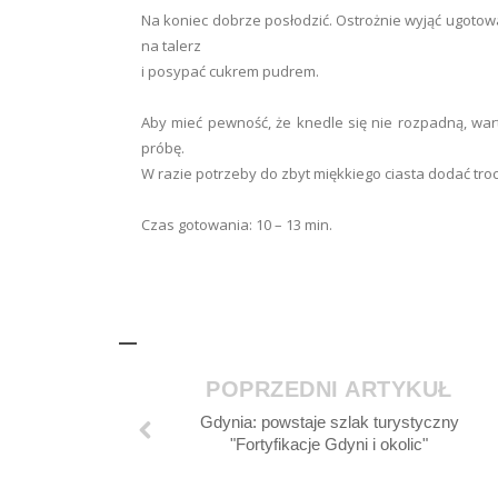
Na koniec dobrze posłodzić. Ostrożnie wyjąć ugotow
na talerz
i posypać cukrem pudrem.
Aby mieć pewność, że knedle się nie rozpadną, w
próbę.
W razie potrzeby do zbyt miękkiego ciasta dodać troc
Czas gotowania: 10 – 13 min.
POPRZEDNI ARTYKUŁ
Gdynia: powstaje szlak turystyczny
"Fortyfikacje Gdyni i okolic"