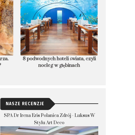
 czyli
Czego nie robić w Korei? 10
Śledź w bułce,
zakazów, które dla bezpieczeństwa
Uz
musisz znać
NASZE RECENZJE
SPA Dr Irena Eris Polanica Zdrój - Luksus W
Stylu Art Deco