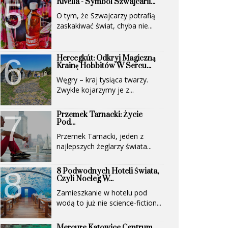
Rivella - Symbol Szwajcarii...
O tym, że Szwajcarzy potrafią
zaskakiwać świat, chyba nie...
Hercegkút: Odkryj Magiczną
Krainę Hobbitów W Sercu...
Węgry – kraj tysiąca twarzy.
Zwykle kojarzymy je z...
Przemek Tarnacki: Życie
Pod...
Przemek Tarnacki, jeden z
najlepszych żeglarzy świata...
8 Podwodnych Hoteli Świata,
Czyli Nocleg W...
Zamieszkanie w hotelu pod
wodą to już nie science-fiction...
Mercure Katowice Centrum.