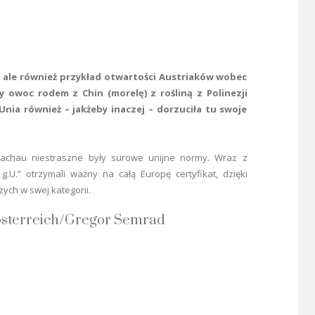
, ale również przykład otwartości Austriaków wobec
y owoc rodem z Chin (morelę) z rośliną z Polinezji
 Unia również – jakżeby inaczej – dorzuciła tu swoje
chau niestraszne były surowe unijne normy. Wraz z
U.” otrzymali ważny na całą Europę certyfikat, dzięki
ych w swej kategorii.