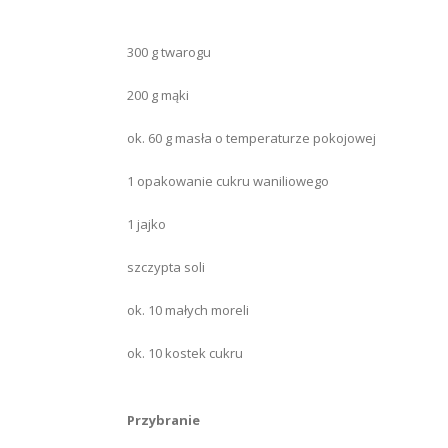
300 g twarogu
200 g mąki
ok. 60 g masła o temperaturze pokojowej
1 opakowanie cukru waniliowego
1 jajko
szczypta soli
ok. 10 małych moreli
ok. 10 kostek cukru
Przybranie