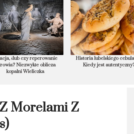
toria lubelskiego cebularza.
8 podwodnych hoteli świata,
Kiedy jest autentyczny?
nocleg w głębinach
 Z Morelami Z
s)