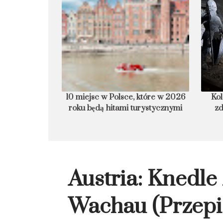
óre w 2026 roku
Kolacja, ślub czy reperowanie
His
stycznymi
zdrowia? Niezwykłe oblicza
kopalni Wieliczka
Austria: Knedle
Wachau (przepi