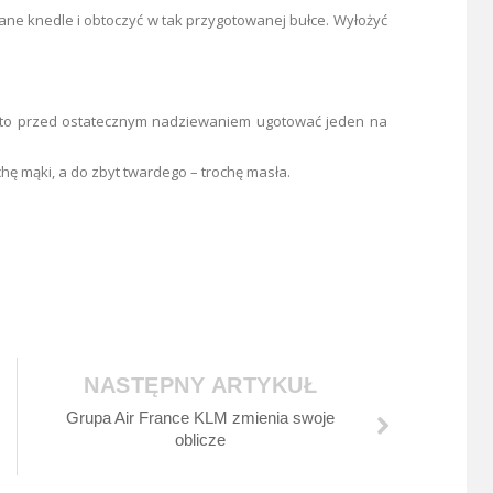
ane knedle i obtoczyć w tak przygotowanej bułce. Wyłożyć
arto przed ostatecznym nadziewaniem ugotować jeden na
hę mąki, a do zbyt twardego – trochę masła.
NASTĘPNY ARTYKUŁ
Grupa Air France KLM zmienia swoje
oblicze