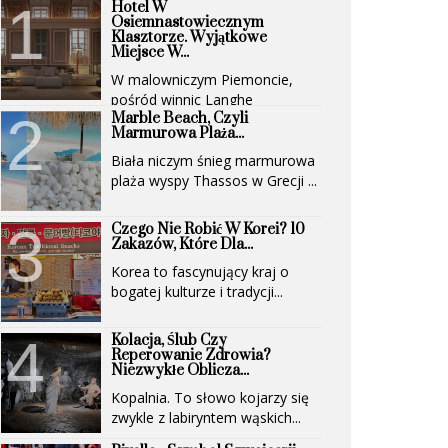
Hotel W
Osiemnastowiecznym
Klasztorze. Wyjątkowe
Miejsce W...
W malowniczym Piemoncie,
pośród winnic Langhe
Marble Beach, Czyli
(UNESCO)...
Marmurowa Plaża...
Biała niczym śnieg marmurowa
plaża wyspy Thassos w Grecji ...
Czego Nie Robić W Korei? 10
Zakazów, Które Dla...
Korea to fascynujący kraj o
bogatej kulturze i tradycji...
Kolacja, Ślub Czy
Reperowanie Zdrowia?
Niezwykłe Oblicza...
Kopalnia. To słowo kojarzy się
zwykle z labiryntem wąskich...