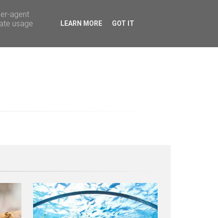
ser-agent
rate usage
LEARN MORE
GOT IT