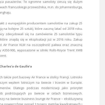
ąca pasażerów. Te ogromne samoloty cieszą się dużym
wach francuskiego przewoźnika, m.in. do Johannesburga,
anghaju.
rakt z europejskim producentem samolotów na zakup 25
ą na kolejne 25 sztuk), które zaczną latać od 2018 roku.
icy zdecydowali się na zamówienie 25 samolotów typu
 które znajdą się w eksploatacji już w 2016 roku. Zakup
ci Air France KLM na oszczędność paliwa oraz znaczną
sy A350-900, wyposażone w silniki Rolls-Royce Trent XWB
cent.
Charles’a de Gaulle’a
 także port bazowy Air France w stolicy Francji. Lotnisko
jszym węzłem lotniczym na świecie i trzecim w Europie.
menów. Dlatego podczas modernizacji jako priorytet
b podróżujących po świecie w celach biznesowych.
szy na świecie business lounge Air France – ekskluzywną
ona powierzchnię ponad 3 tysięcy metrów kwadratowych i