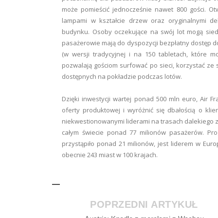
może pomieścić jednocześnie nawet 800 gości. Otw
lampami w kształcie drzew oraz oryginalnymi dek
budynku. Osoby oczekujące na swój lot mogą siedz
pasażerowie mają do dyspozycji bezpłatny dostęp do 
(w wersji tradycyjnej i na 150 tabletach, które
pozwalają gościom surfować po sieci, korzystać ze 
dostępnych na pokładzie podczas lotów.
Dzięki inwestycji wartej ponad 500 mln euro, Air 
oferty produktowej i wyróżnić się dbałością o klie
niekwestionowanymi liderami na trasach dalekiego za
całym świecie ponad 77 milionów pasażerów. Prog
przystąpiło ponad 21 milionów, jest liderem w Eur
obecnie 243 miast w 100 krajach.
POPRZEDNI ARTYKUŁ