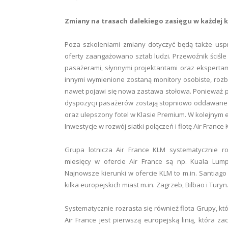
Zmiany na trasach dalekiego zasięgu w każdej k
Poza szkoleniami zmiany dotyczyć będą także usp
oferty zaangażowano sztab ludzi. Przewoźnik ściśle
pasażerami, słynnymi projektantami oraz ekspertami
innymi wymienione zostaną monitory osobiste, ro
nawet pojawi się nowa zastawa stołowa. Ponieważ po
dyspozycji pasażerów zostają stopniowo oddawane 
oraz ulepszony fotel w Klasie Premium. W kolejnym 
Inwestycje w rozwój siatki połączeń i flotę Air France
Grupa lotnicza Air France KLM systematycznie r
miesięcy w ofercie Air France są np. Kuala Lum
Najnowsze kierunki w ofercie KLM to m.in. Santiago
kilka europejskich miast m.in. Zagrzeb, Bilbao i Turyn
Systematycznie rozrasta się również flota Grupy, kt
Air France jest pierwszą europejską linią, która 