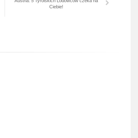
Austria: 5 Tyrolskich Lodowców czeka na
Ciebie!