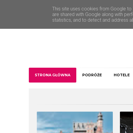
O Traveler deLuxe
Kontakt
This site uses cookies from Google to d
are shared with Google along with perf
statistics, and to detect and address a
STRONA GŁÓWNA
PODRÓŻE
HOTELE