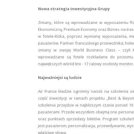
Nowa strategia inwestycyjna Grupy
Zmiany, które są wprowadzane w wyposażeniu flot
Ekonomiczną, Premium Economy oraz Biznes na trasac
w fotele-łóżka, poprzez wymianę wyposażenia, me
pasażerów. Partner francuskiego przewoźnika, holen
zmiany w swojej World Business Class – czyli K
wprowadzane są fotele rozkładane do poziomu 
największych wśród linii - 17 calowy osobisty monitor.
Najważniejsi są ludzie
Air France kładzie ogromny nacisk na szkolenia 
część inwestycji w ramach projektu „Best & Beyo
szkolenia przejdzie w najbliższym czasie ponad 19
pasażerami. Przede wszystkim obejmą one personel p
oraz punktach sprzedaży biletów. Program szkole
jest pasażerom, personalizacja, przewidywanie, wyc
właściwe słowa.