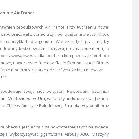
abinie Air France
rawnień produktowych Air France. Przy tworzeniu nowej
 współpracował z ponad trzy i pół tysiącami pracowników,
, na przykład od ergonomii. W efekcie tych prac, między
zbudowany będzie system rozrywki, urozmaicone menu, a
dstawową kwestią dla komfortu lotu pozostaje fotel - do
nowe, nowoczesne fotele w Klasie Ekonomicznej i Biznes
etapie modernizację przejedzie również Klasa Pierwsza.
 KLM
ozbudowuje swoją sieć połączeń. Nowościami ostatnich
pur, Montevideo w Urugwaju czy indonezyjska Jakarta.
 de Chile w Ameryce Południowej, Fukuoka w Japonii oraz
.
óra obecnie jest jedną z najnowocześniejszych na świecie.
zaczęła wykorzystywać gigantyczne Airbusy A380. Maszyny