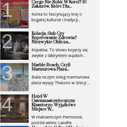
Czego Nie Robić W Korei? 10
Zakazów, Które Dla...
Korea to fascynujący kraj o
bogatej kulturze i tradycji...
Kolacja, Ślub Czy
Reperowanie Zdrowia?
Niezwykłe Oblicza...
Kopalnia. To słowo kojarzy się
zwykle z labiryntem wąskich...
Marble Beach, Czyli
Marmurowa Plaża...
Biała niczym śnieg marmurowa
plaża wyspy Thassos w Grecji ...
Hotel W
Osiemnastowiecznym
Klasztorze. Wyjątkowe
Miejsce W...
W malowniczym Piemoncie,
pośród winnic Langhe