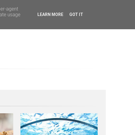
ser-agent
rate usage
LEARN MORE
GOT IT