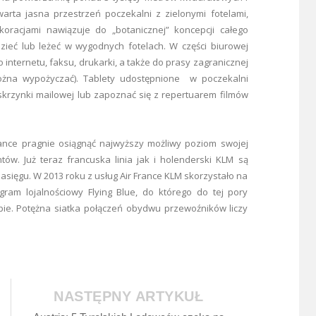
arta jasna przestrzeń poczekalni z zielonymi fotelami,
oracjami nawiązuje do „botanicznej” koncepcji całego
ieć lub leżeć w wygodnych fotelach. W części biurowej
internetu, faksu, drukarki, a także do prasy zagranicznej
 można wypożyczać). Tablety udostępnione w poczekalni
skrzynki mailowej lub zapoznać się z repertuarem filmów
France pragnie osiągnąć najwyższy możliwy poziom swojej
ntów. Już teraz francuska linia jak i holenderski KLM są
sięgu. W 2013 roku z usług Air France KLM skorzystało na
ram lojalnościowy Flying Blue, do którego do tej pory
opie. Potężna siatka połączeń obydwu przewoźników liczy
NASTĘPNY ARTYKUŁ