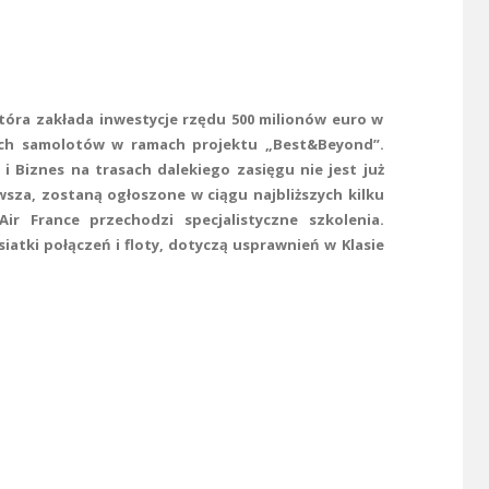
 która zakłada inwestycje rzędu 500 milionów euro w
ch samolotów w ramach projektu „Best&Beyond”.
i Biznes na trasach dalekiego zasięgu nie jest już
rwsza, zostaną ogłoszone w ciągu najbliższych kilku
ir France przechodzi specjalistyczne szkolenia.
iatki połączeń i floty, dotyczą usprawnień w Klasie