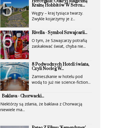
Hercegkút: Odkryj Magiczną
(UNESCO)...
Krainę Hobbitów W Sercu...
Węgry – kraj tysiąca twarzy.
Zwykle kojarzymy je z...
Rivella - Symbol Szwajcarii...
O tym, że Szwajcarzy potrafią
zaskakiwać świat, chyba nie...
8 Podwodnych Hoteli Świata,
Czyli Nocleg W...
Zamieszkanie w hotelu pod
wodą to już nie science-fiction...
Baklava - Chorwacki...
Niektórzy są zdania, że baklava z Chorwacją
niewiele ma...
Pałac Z Filmu 'Kamerdyner'