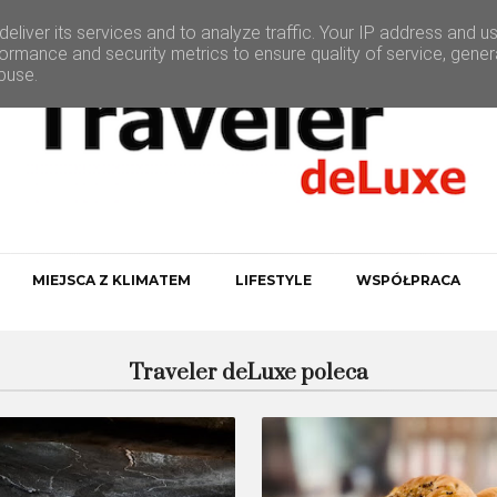
eliver its services and to analyze traffic. Your IP address and u
ormance and security metrics to ensure quality of service, gene
buse.
MIEJSCA Z KLIMATEM
LIFESTYLE
WSPÓŁPRACA
Traveler deLuxe poleca