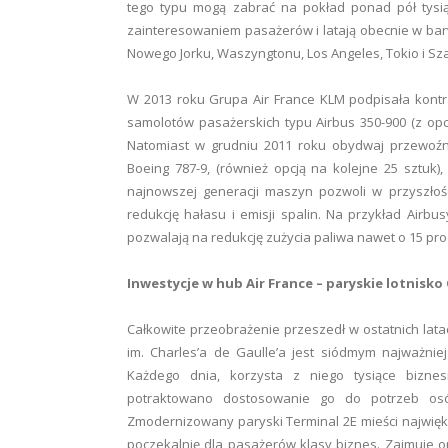
tego typu mogą zabrać na pokład ponad pół tysi
zainteresowaniem pasażerów i latają obecnie w bar
Nowego Jorku, Waszyngtonu, Los Angeles, Tokio i Sz
W 2013 roku Grupa Air France KLM podpisała kont
samolotów pasażerskich typu Airbus 350-900 (z opcj
Natomiast w grudniu 2011 roku obydwaj przewoźn
Boeing 787-9, (również opcją na kolejne 25 sztuk),
najnowszej generacji maszyn pozwoli w przyszłoś
redukcję hałasu i emisji spalin. Na przykład Airbu
pozwalają na redukcję zużycia paliwa nawet o 15 pro
Inwestycje w hub Air France – paryskie lotnisko 
Całkowite przeobrażenie przeszedł w ostatnich latach
im. Charles’a de Gaulle’a jest siódmym najważnie
Każdego dnia, korzysta z niego tysiące biznes
potraktowano dostosowanie go do potrzeb osó
Zmodernizowany paryski Terminal 2E mieści najwięk
poczekalnię dla pasażerów klasy biznes. Zajmuje 