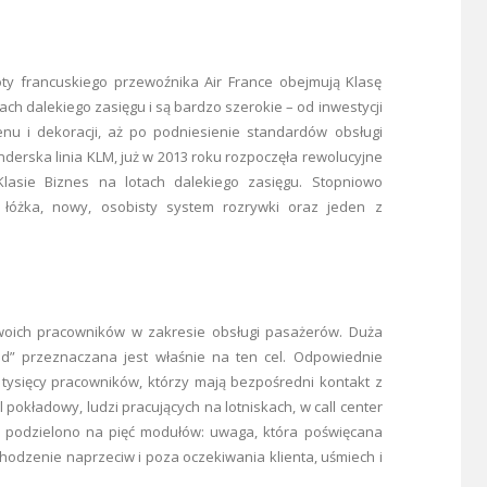
y francuskiego przewoźnika Air France obejmują Klasę
h dalekiego zasięgu i są bardzo szerokie – od inwestycji
nu i dekoracji, aż po podniesienie standardów obsługi
derska linia KLM, już w 2013 roku rozpoczęła rewolucyjne
lasie Biznes na lotach dalekiego zasięgu. Stopniowo
łóżka, nowy, osobisty system rozrywki oraz jeden z
swoich pracowników w zakresie obsługi pasażerów. Duża
nd” przeznaczana jest właśnie na ten cel. Odpowiednie
 tysięcy pracowników, którzy mają bezpośredni kontakt z
okładowy, ludzi pracujących na lotniskach, w call center
ń podzielono na pięć modułów: uwaga, która poświęcana
hodzenie naprzeciw i poza oczekiwania klienta, uśmiech i