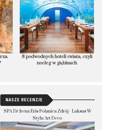
rza.
8 podwodnych hoteli świata, czyli
Czego nie rob
?
nocleg w głębinach
które dla bez
NASZE RECENZJE
SPA Dr Irena Eris Polanica Zdrój - Luksus W
Stylu Art Deco