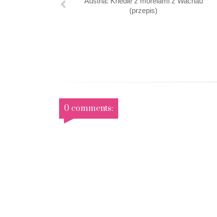
Austria: Knedle z morelami z Wachau
(przepis)
0 comments: