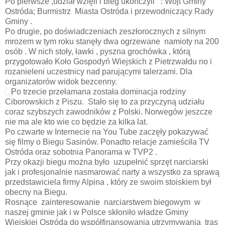
Po pierwsze ,udział wzięli i bieg ukończyli : Wójt Gminy
Ostróda; Burmistrz Miasta Ostróda i przewodniczący Rady
Gminy .
Po drugie, po doświadczeniach zeszłorocznych z silnym
mrozem w tym roku stanęły dwa ogrzewane namioty na 200
osób . W nich stoły, ławki , pyszna grochówka , którą
przygotowało Koło Gospodyń Wiejskich z Pietrzwałdu no i
rozanieleni uczestnicy nad parującymi talerzami. Dla
organizatorów widok bezcenny.
Po trzecie przełamana została dominacja rodziny
Ciborowskich z Piszu. Stało się to za przyczyną udziału
coraz szybszych zawodników z Polski. Norwegów jeszcze
nie ma ale kto wie co będzie za kilka lat.
Po czwarte w Internecie na You Tube zaczęły pokazywać
się filmy o Biegu Sasinów. Ponadto relacje zamieściła TV
Ostróda oraz sobotnia Panorama w TVP2 .
Przy okazji biegu można było uzupełnić sprzęt narciarski
jak i profesjonalnie nasmarować narty a wszystko za sprawą
przedstawiciela firmy Alpina , który ze swoim stoiskiem był
obecny na Biegu.
Rosnące zainteresowanie narciarstwem biegowym w
naszej gminie jak i w Polsce skłoniło władze Gminy
Wiejskiej Ostróda do współfinansowania utrzymywania tras