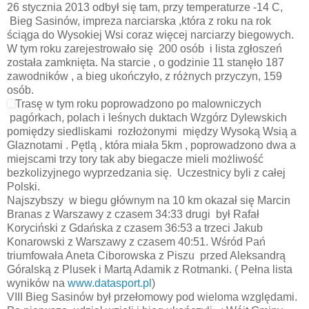
26 stycznia 2013 odbył się tam, przy temperaturze -14 C,
Bieg Sasinów, impreza narciarska ,która z roku na rok
ściąga do Wysokiej Wsi coraz więcej narciarzy biegowych.
W tym roku zarejestrowało się 200 osób i lista zgłoszeń
została zamknięta. Na starcie , o godzinie 11 stanęło 187
zawodników , a bieg ukończyło, z różnych przyczyn, 159
osób.
Trasę w tym roku poprowadzono po malowniczych
pagórkach, polach i leśnych duktach Wzgórz Dylewskich
pomiędzy siedliskami rozłożonymi między Wysoką Wsią a
Glaznotami . Pętlą , która miała 5km , poprowadzono dwa a
miejscami trzy tory tak aby biegacze mieli możliwość
bezkolizyjnego wyprzedzania się. Uczestnicy byli z całej
Polski.
Najszybszy w biegu głównym na 10 km okazał się Marcin
Branas z Warszawy z czasem 34:33 drugi był Rafał
Koryciński z Gdańska z czasem 36:53 a trzeci Jakub
Konarowski z Warszawy z czasem 40:51. Wśród Pań
triumfowała Aneta Ciborowska z Piszu przed Aleksandrą
Góralską z Plusek i Martą Adamik z Rotmanki. ( Pełna lista
wyników na
www.datasport.pl
)
VIII Bieg Sasinów był przełomowy pod wieloma względami.