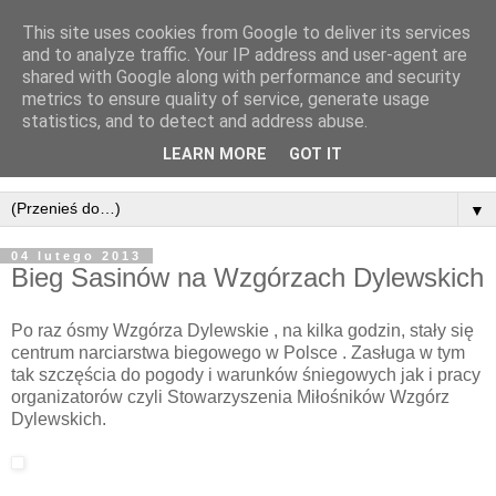
This site uses cookies from Google to deliver its services
and to analyze traffic. Your IP address and user-agent are
shared with Google along with performance and security
metrics to ensure quality of service, generate usage
statistics, and to detect and address abuse.
LEARN MORE
GOT IT
▼
04 lutego 2013
Bieg Sasinów na Wzgórzach Dylewskich
Po raz ósmy Wzgórza Dylewskie , na kilka godzin, stały się
centrum narciarstwa biegowego w Polsce . Zasługa w tym
tak szczęścia do pogody i warunków śniegowych jak i pracy
organizatorów czyli Stowarzyszenia Miłośników Wzgórz
Dylewskich.