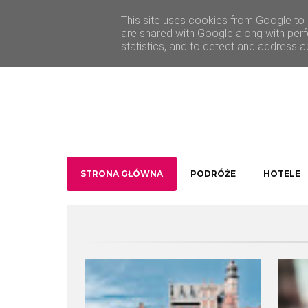
O Traveler deLuxe
Kontakt
This site uses cookies from Google to d
are shared with Google along with perf
statistics, and to detect and address a
STRONA GŁÓWNA
PODRÓŻE
HOTELE