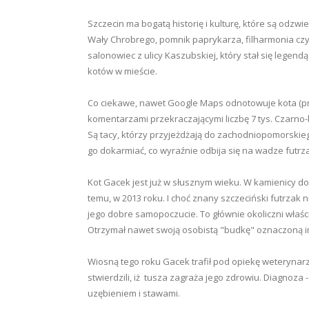
Szczecin ma bogatą historię i kulturę, które są odzw
Wały Chrobrego, pomnik paprykarza, filharmonia czy
salonowiec
z ulicy Kaszubskiej, który stał się legend
kotów w mieście.
Co ciekawe, nawet Google Maps odnotowuje kota (przy
komentarzami przekraczającymi liczbę 7 tys. Czarno-bi
Są tacy, którzy przyjeżdżają do zachodniopomorskie
go dokarmiać, co wyraźnie odbija się na wadze futrz
Kot Gacek jest już w słusznym wieku. W kamienicy do
temu, w 2013 roku. I choć znany szczeciński futrzak 
jego dobre samopoczucie. To głównie okoliczni właścic
Otrzymał nawet swoją osobistą "budkę" oznaczoną 
Wiosną tego roku Gacek trafił pod opiekę weterynar
stwierdzili, iż tusza zagraża jego zdrowiu. Diagnoza 
uzębieniem i stawami.