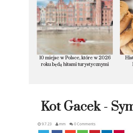
armurowa plaża
10 miejsc w Polsce, które w 2026
His
roku będą hitami turystycznymi
Kot Gacek - Sy
9.7.23
mm
0 Comments