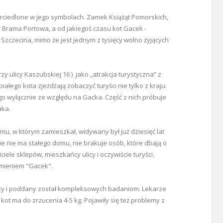
ierciedlone w jego symbolach. Zamek Książąt Pomorskich,
 Brama Portowa, a od jakiegoś czasu kot Gacek -
ą Szczecina, mimo że
jest jednym z tysięcy wolno żyjących
 ulicy Kaszubskiej 16 ) jako „atrakcja turystyczna” z
ałego kota zjeżdżają zobaczyć turyści nie tylko z kraju.
go wyłącznie ze względu na Gacka. Część z nich próbuje
aka.
mu, w którym zamieszkał, widywany był już dziesięć lat
nie nie ma stałego domu, nie brakuje osób, które dbają o
iele sklepów, mieszkańcy ulicy i oczywiście turyści.
imieniem "Gacek".
zy i poddany został
kompleksowych badaniom.
Lekarze
-
kot ma do zrzucenia 4-5 kg
. Pojawiły się też problemy z