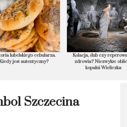
toria lubelskiego cebularza.
Kolacja, ślub czy reperow
Kiedy jest autentyczny?
zdrowia? Niezwykłe obli
kopalni Wieliczka
mbol Szczecina