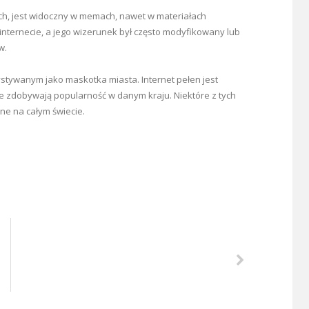
ch, jest widoczny w memach, nawet w materiałach
internecie, a jego wizerunek był często modyfikowany lub
w.
stywanym jako maskotka miasta. Internet pełen jest
re zdobywają popularność w danym kraju. Niektóre z tych
ane na całym świecie.