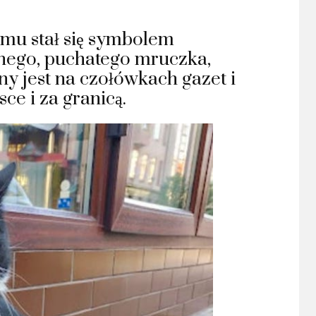
emu stał się symbolem
nego, puchatego mruczka,
y jest
na czołówkach gazet i
ce i za granicą.