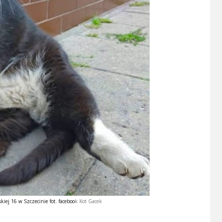
kiej 16 w Szczecinie fot.
faceboo
k Kot Gacek