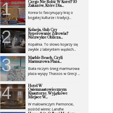
Czego Nie Robić W Korei? 10
Zakazów, Które Dla...
Korea to fascynujący kraj o
bogatej kulturze i tradycji...
Kolacja, Ślub Czy
Reperowanie Zdrowia?
Niezwykłe Oblicza...
Kopalnia. To słowo kojarzy się
zwykle z labiryntem wąskich...
Marble Beach, Czyli
Marmurowa Plaża...
Biała niczym śnieg marmurowa
plaża wyspy Thassos w Grecji ...
Hotel W
Osiemnastowiecznym
Klasztorze. Wyjątkowe
Miejsce W...
W malowniczym Piemoncie,
pośród winnic Langhe