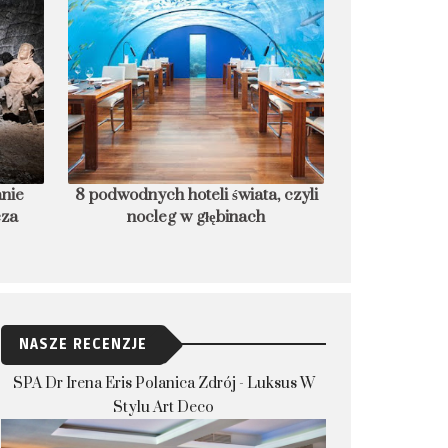
anie
8 podwodnych hoteli świata, czyli
Czego nie rob
cza
nocleg w głębinach
które dla bez
NASZE RECENZJE
SPA Dr Irena Eris Polanica Zdrój - Luksus W
Stylu Art Deco