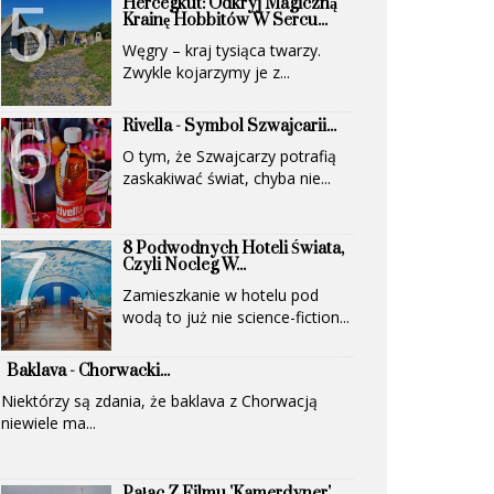
Hercegkút: Odkryj Magiczną
(UNESCO)...
Krainę Hobbitów W Sercu...
Węgry – kraj tysiąca twarzy.
Zwykle kojarzymy je z...
Rivella - Symbol Szwajcarii...
O tym, że Szwajcarzy potrafią
zaskakiwać świat, chyba nie...
8 Podwodnych Hoteli Świata,
Czyli Nocleg W...
Zamieszkanie w hotelu pod
wodą to już nie science-fiction...
Baklava - Chorwacki...
Niektórzy są zdania, że baklava z Chorwacją
niewiele ma...
Pałac Z Filmu 'Kamerdyner'