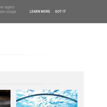
ser-agent
rate usage
LEARN MORE
GOT IT