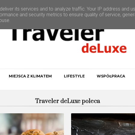
eliver its services and to analyze traffic. Your IP address and u
ormance and security metrics to ensure quality of service, gene
buse.
MIEJSCA Z KLIMATEM
LIFESTYLE
WSPÓŁPRACA
Traveler deLuxe poleca