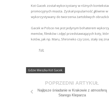
Kot Gacek został wykorzystany w różnych konteksta
promocyjnych miasta. Zyskał popularność głównie w 
wykorzystywany do tworzenia żartobliwych obrazkó
Gacek w Polsce nie jest jedynym bohaterem wykorzy
memów, filmików i zdjęć przedstawiających koty, któ
kotów, jak np. Maru, Shironeko czy Lisio, stały się zn
TdL
Gdzie Mieszka Kot Gacek
,
POPRZEDNI ARTYKUŁ
Najlpsze śniadanie w Krakowie z atmosferą
Starego Kleparza