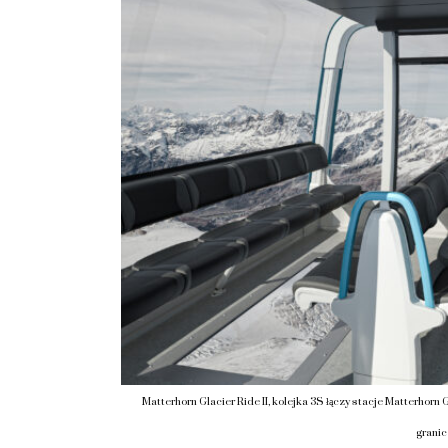
Matterhorn Glacier Ride II, kolejka 3S łączy stacje Matterhorn G
granic