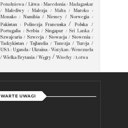
Południowa
Litwa
Macedonia
Madagaskar
Malediwy
Malezja
Malta
Maroko
Monako
Namibia
Niemcy
Norwegia
Pakistan
Polinezja Francuska
Polska
Portugalia
Serbia
Singapur
Sri Lanka
Szwajcaria
Szwecja
Słowacja
Słowenia
Tadżykistan
Tajlandia
Tunezja
Turcja
USA
Uganda
Ukraina
Watykan
Wenezuela
Wielka Brytania
Węgry
Włochy
Łotwa
WARTE UWAGI