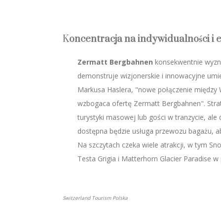
K
oncentracja na indywidualności i 
Zermatt Bergbahnen
konsekwentnie wyzna
demonstruje wizjonerskie i innowacyjne umie
Markusa Haslera, "nowe połączenie między W
wzbogaca ofertę Zermatt Bergbahnen". Stra
turystyki masowej lub gości w tranzycie, ale
dostępna będzie usługa przewozu bagażu, a
Na szczytach czeka wiele atrakcji, w tym Sn
Testa Grigia i Matterhorn Glacier Paradise w 
Switzerland Tourism Polska