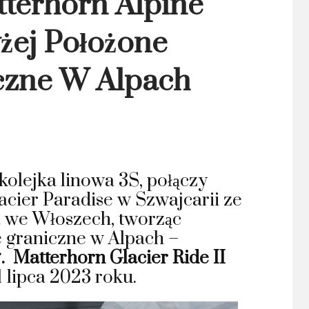
tterhorn Alpine
żej Położone
iczne W Alpach
kolejka linowa 3S, połączy
lacier Paradise w
Szwajcarii
ze
ia we Włoszech, tworząc
e graniczne w Alpach –
g
.
Matterhorn Glacier Ride II
1 lipca 2023 roku.