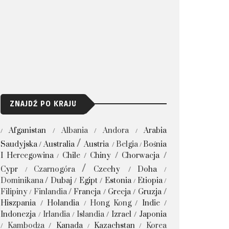
ZNAJDŹ PO KRAJU
Afganistan
Albania
Andora
Arabia
Saudyjska
Australia
Austria
Belgia
Bośnia
I Hercegowina
Chile
Chiny
Chorwacja
Cypr
Czarnogóra
Czechy
Doha
Dominikana
Dubaj
Egipt
Estonia
Etiopia
Filipiny
Finlandia
Francja
Grecja
Gruzja
Hiszpania
Holandia
Hong Kong
Indie
Indonezja
Irlandia
Islandia
Izrael
Japonia
Kambodża
Kanada
Kazachstan
Korea