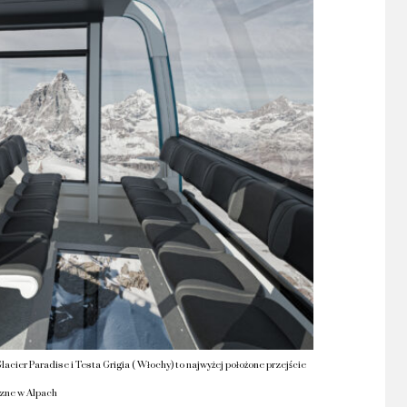
lacier Paradise i Testa Grigia ( Włochy) to najwyżej położone przejście
zne w Alpach