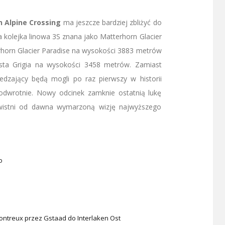
 Alpine Crossing
ma jeszcze bardziej zbliżyć do
wa kolejka linowa 3S znana jako Matterhorn Glacier
terhorn Glacier Paradise na wysokości 3883 metrów
sta Grigia na wysokości 3458 metrów. Zamiast
edzający będą mogli po raz pierwszy w historii
 odwrotnie. Nowy odcinek zamknie ostatnią lukę
zywistni od dawna wymarzoną wizję najwyższego
ko
ntreux przez Gstaad do Interlaken Ost