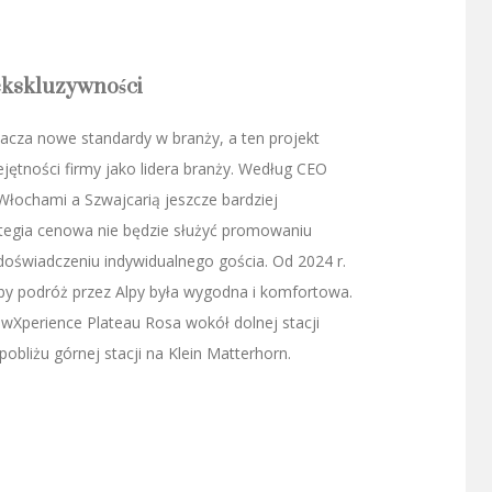
ekskluzywności
cza nowe standardy w branży, a ten projekt
jętności firmy jako lidera branży. Według CEO
łochami a Szwajcarią jeszcze bardziej
tegia cenowa nie będzie służyć promowaniu
 doświadczeniu indywidualnego gościa. Od 2024 r.
by podróż przez Alpy była wygodna i komfortowa.
owXperience Plateau Rosa wokół dolnej stacji
pobliżu górnej stacji na Klein Matterhorn.