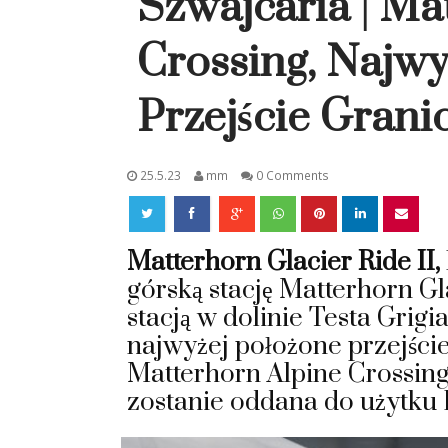
Szwajcaria | Ma
Crossing, Najwy
Przejście Gran
25.5.23
mm
0 Comments
Matterhorn Glacier Ride II,
górską stację Matterhorn G
stacją w dolinie Testa Grig
najwyżej położone przejści
Matterhorn Alpine Crossin
zostanie oddana do użytku 