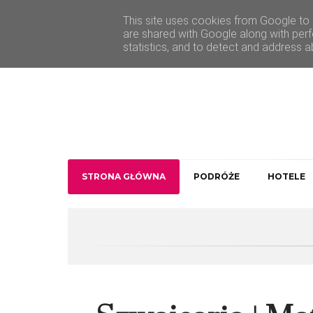
O Traveler deLuxe
Kontakt
This site uses cookies from Google to d
are shared with Google along with perf
statistics, and to detect and address a
STRONA GŁÓWNA
PODRÓŻE
HOTELE