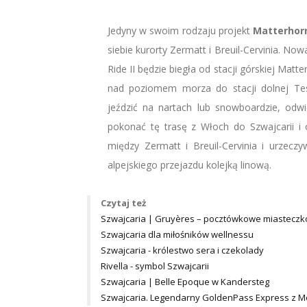
Jedyny w swoim rodzaju projekt
Matterhorn
siebie kurorty Zermatt i Breuil-Cervinia. No
Ride II będzie biegła od stacji górskiej Mat
nad poziomem morza do stacji dolnej Te
jeździć na nartach lub snowboardzie, odwi
pokonać tę trasę z Włoch do Szwajcarii i
między Zermatt i Breuil-Cervinia i urzec
alpejskiego przejazdu kolejką linową.
Czytaj też
Szwajcaria | Gruyères – pocztówkowe miastecz
Szwajcaria dla miłośników wellnessu
Szwajcaria - królestwo sera i czekolady
Rivella - symbol Szwajcarii
Szwajcaria | Belle Epoque w Kandersteg
Szwajcaria. Legendarny GoldenPass Express z Mo