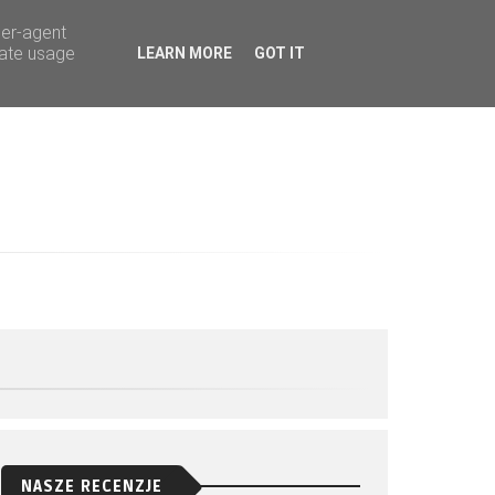
ser-agent
rate usage
LEARN MORE
GOT IT
NASZE RECENZJE