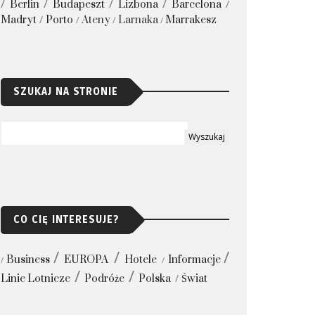
Berlin
Budapeszt
Lizbona
Barcelona
Madryt
Porto
Ateny
Larnaka
Marrakesz
SZUKAJ NA STRONIE
CO CIĘ INTERESUJE?
Business
EUROPA
Hotele
Informacje
Linie Lotnicze
Podróże
Polska
Świat