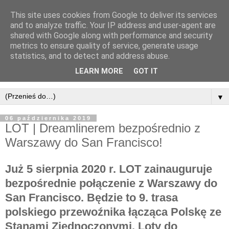
This site uses cookies from Google to deliver its services
and to analyze traffic. Your IP address and user-agent are
shared with Google along with performance and security
metrics to ensure quality of service, generate usage
statistics, and to detect and address abuse.
LEARN MORE
GOT IT
▼
06 października 2019
LOT | Dreamlinerem bezpośrednio z
Warszawy do San Francisco!
Już 5 sierpnia 2020 r. LOT zainauguruje
bezpośrednie połączenie z Warszawy do
San Francisco. Będzie to 9. trasa
polskiego przewoźnika łącząca Polskę ze
Stanami Zjednoczonymi. Loty do