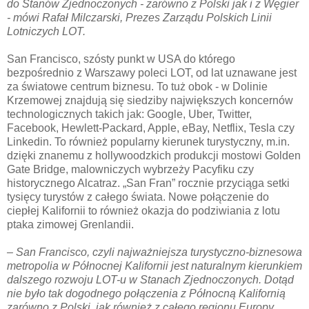
do Stanów Zjednoczonych - zarówno z Polski jak i z Węgier
- mówi Rafał Milczarski, Prezes Zarządu Polskich Linii
Lotniczych LOT.
San Francisco, szósty punkt w USA do którego
bezpośrednio z Warszawy poleci LOT, od lat uznawane jest
za światowe centrum biznesu. To tuż obok - w Dolinie
Krzemowej znajdują się siedziby największych koncernów
technologicznych takich jak: Google, Uber, Twitter,
Facebook, Hewlett-Packard, Apple, eBay, Netflix, Tesla czy
Linkedin. To również popularny kierunek turystyczny, m.in.
dzięki znanemu z hollywoodzkich produkcji mostowi Golden
Gate Bridge, malowniczych wybrzeży Pacyfiku czy
historycznego Alcatraz. „San Fran” rocznie przyciąga setki
tysięcy turystów z całego świata. Nowe połączenie do
ciepłej Kalifornii to również okazja do podziwiania z lotu
ptaka zimowej Grenlandii.
– San Francisco, czyli najważniejsza turystyczno-biznesowa
metropolia w Północnej Kalifornii jest naturalnym kierunkiem
dalszego rozwoju LOT-u w Stanach Zjednoczonych. Dotąd
nie było tak dogodnego połączenia z Północną Kalifornią
zarówno z Polski, jak również z całego regionu Europy