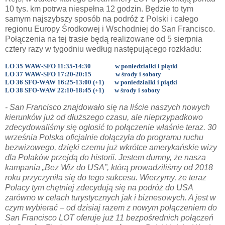
10 tys. km potrwa niespełna 12 godzin. Będzie to tym
samym najszybszy sposób na podróż z Polski i całego
regionu Europy Środkowej i Wschodniej do San Francisco.
Połączenia na tej trasie będą realizowane od 5 sierpnia
cztery razy w tygodniu według następującego rozkładu:
LO 35
WAW-SFO 11:35-14:30
w poniedziałki i piątki
LO 37 WAW-SFO 17:20-20:15
w środy i soboty
LO 36
SFO-WAW 16:25-13:00 (+1) w poniedziałki i piątki
LO 38
SFO-WAW 22:10-18:45 (+1) w środy i soboty
- San Francisco znajdowało się na liście naszych nowych
kierunków już od dłuższego czasu, ale nieprzypadkowo
zdecydowaliśmy się ogłosić to połączenie właśnie teraz. 30
września Polska oficjalnie dołączyła do programu ruchu
bezwizowego, dzięki czemu już wkrótce amerykańskie wizy
dla Polaków przejdą do historii. Jestem dumny, że nasza
kampania „Bez Wiz do USA”, którą prowadziliśmy od 2018
roku przyczyniła się do tego sukcesu. Wierzymy, że teraz
Polacy tym chętniej zdecydują się na podróż do USA
zarówno w celach turystycznych jak i biznesowych. A jest w
czym wybierać – od dzisiaj razem z nowym połączeniem do
San Francisco LOT oferuje już 11 bezpośrednich połączeń