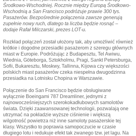
Środkowo-Wschodniej. Rocznie między Europą Środkowo-
Wschodnią a San Francisco podróżuje prawie 300 tys.
Pasażerów. Bezpośrednie połączenia zawsze generują
zupełnie nowy ruch, dlatego ta liczba będzie rosnąć –
dodaje Rafał Milczarski, prezes LOT-u.
Rozkład połączeń został ułożony tak, aby umożliwić również
krótkie i dogodne przesiadki pasażerom z szeregu głównych
miast w Europie. Podróżując z Budapesztu, Tel Awiwu,
Wiednia, Göteborga, Sztokholmu, Pragi, Sankt Petersburga,
Sofii, Bukaresztu, Moskwy, Tallinna, Kijowa czy większości
polskich miast pasażerów czeka niespełna dwugodzinna
przesiadka na Lotnisku Chopina w Warszawie.
Połączenie do San Francisco będzie obsługiwane
wyłącznie Boeingami 787 Dreamliner, jednymi z
najnowocześniejszych szerokokadłubowych samolotów
świata. Dzięki zaawansowanej technologii, pozwalają one
utrzymać na pokładzie wyższe ciśnienie i większą
wilgotność powietrza niż inne samoloty pasażerskie tej
klasy. Wszystko to poprawia samopoczucie w czasie
długiego lotu i redukuje efekt tak zwanego tzw. jet lagu. Na