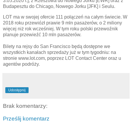
3.05.2020 r.], z Rzeszowa do Nowego Jorku [EWR] oraz z
Budapesztu do Chicago, Nowego Jorku [JFK] i Seulu.
LOT ma w swojej ofercie 111 połączeń na całym świecie. W
2018 roku przewiózł prawie 9 mln pasażerów, o 2 miliony
więcej niż rok wcześniej. W tym roku polski przewoźnik
planuje przewieźć 10 mln pasażerów.
Bilety na rejsy do San Francisco będą dostępne we
wszystkich kanałach sprzedaży już w tym tygodniu: na
stronie www.lot.com, poprzez LOT Contact Center oraz u
agentów podróży.
Udostępnij
Brak komentarzy:
Prześlij komentarz