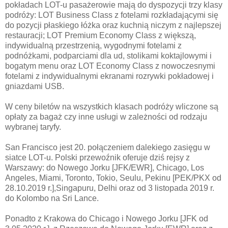
pokładach LOT-u pasażerowie mają do dyspozycji trzy klasy
podróży: LOT Business Class z fotelami rozkładającymi się
do pozycji płaskiego łóżka oraz kuchnią niczym z najlepszej
restauracji; LOT Premium Economy Class z większą,
indywidualną przestrzenią, wygodnymi fotelami z
podnóżkami, podparciami dla ud, stolikami koktajlowymi i
bogatym menu oraz LOT Economy Class z nowoczesnymi
fotelami z indywidualnymi ekranami rozrywki pokładowej i
gniazdami USB.
W ceny biletów na wszystkich klasach podróży wliczone są
opłaty za bagaż czy inne usługi w zależności od rodzaju
wybranej taryfy.
San Francisco jest 20. połączeniem dalekiego zasięgu w
siatce LOT-u. Polski przewoźnik oferuje dziś rejsy z
Warszawy: do Nowego Jorku [JFK/EWR], Chicago, Los
Angeles, Miami, Toronto, Tokio, Seulu, Pekinu [PEK/PKX od
28.10.2019 r.],Singapuru, Delhi oraz od 3 listopada 2019 r.
do Kolombo na Sri Lance.
Ponadto z Krakowa do Chicago i Nowego Jorku [JFK od