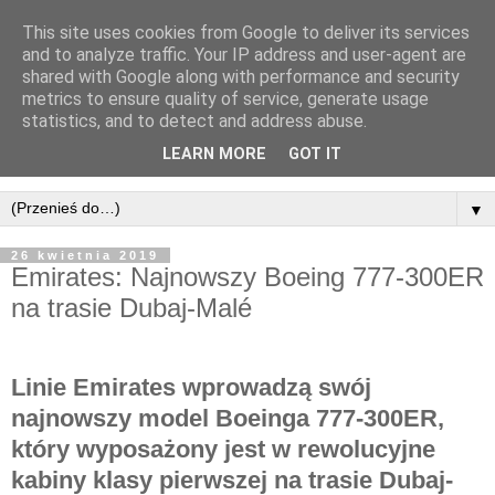
This site uses cookies from Google to deliver its services
and to analyze traffic. Your IP address and user-agent are
shared with Google along with performance and security
metrics to ensure quality of service, generate usage
statistics, and to detect and address abuse.
LEARN MORE
GOT IT
▼
26 kwietnia 2019
Emirates: Najnowszy Boeing 777-300ER
na trasie Dubaj-Malé
Linie Emirates wprowadzą swój
najnowszy model Boeinga 777-300ER,
który wyposażony jest w rewolucyjne
kabiny klasy pierwszej na trasie Dubaj-