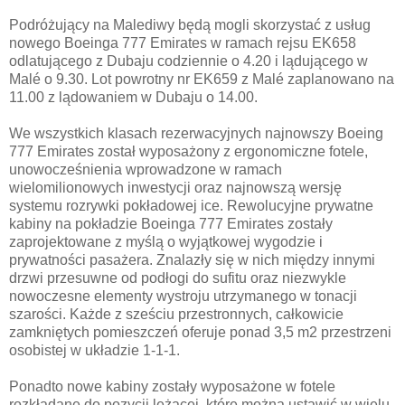
Podróżujący na Malediwy będą mogli skorzystać z usług
nowego Boeinga 777 Emirates w ramach rejsu EK658
odlatującego z Dubaju codziennie o 4.20 i lądującego w
Malé o 9.30. Lot powrotny nr EK659 z Malé zaplanowano na
11.00 z lądowaniem w Dubaju o 14.00.
We wszystkich klasach rezerwacyjnych najnowszy Boeing
777 Emirates został wyposażony z ergonomiczne fotele,
unowocześnienia wprowadzone w ramach
wielomilionowych inwestycji oraz najnowszą wersję
systemu rozrywki pokładowej ice. Rewolucyjne prywatne
kabiny na pokładzie Boeinga 777 Emirates zostały
zaprojektowane z myślą o wyjątkowej wygodzie i
prywatności pasażera. Znalazły się w nich między innymi
drzwi przesuwne od podłogi do sufitu oraz niezwykle
nowoczesne elementy wystroju utrzymanego w tonacji
szarości. Każde z sześciu przestronnych, całkowicie
zamkniętych pomieszczeń oferuje ponad 3,5 m2 przestrzeni
osobistej w układzie 1-1-1.
Ponadto nowe kabiny zostały wyposażone w fotele
rozkładane do pozycji leżącej, które można ustawić w wielu