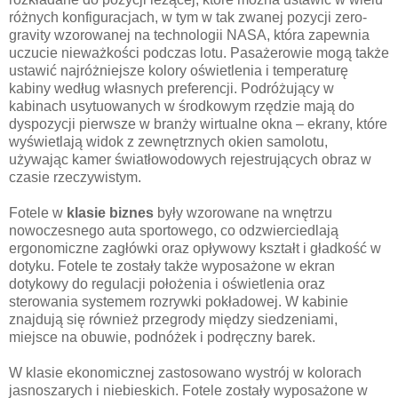
różnych konfiguracjach, w tym w tak zwanej pozycji zero-
gravity wzorowanej na technologii NASA, która zapewnia
uczucie nieważkości podczas lotu. Pasażerowie mogą także
ustawić najróżniejsze kolory oświetlenia i temperaturę
kabiny według własnych preferencji. Podróżujący w
kabinach usytuowanych w środkowym rzędzie mają do
dyspozycji pierwsze w branży wirtualne okna – ekrany, które
wyświetlają widok z zewnętrznych okien samolotu,
używając kamer światłowodowych rejestrujących obraz w
czasie rzeczywistym.
Fotele w
klasie biznes
były wzorowane na wnętrzu
nowoczesnego auta sportowego, co odzwierciedlają
ergonomiczne zagłówki oraz opływowy kształt i gładkość w
dotyku. Fotele te zostały także wyposażone w ekran
dotykowy do regulacji położenia i oświetlenia oraz
sterowania systemem rozrywki pokładowej. W kabinie
znajdują się również przegrody między siedzeniami,
miejsce na obuwie, podnóżek i podręczny barek.
W klasie ekonomicznej zastosowano wystrój w kolorach
jasnoszarych i niebieskich. Fotele zostały wyposażone w