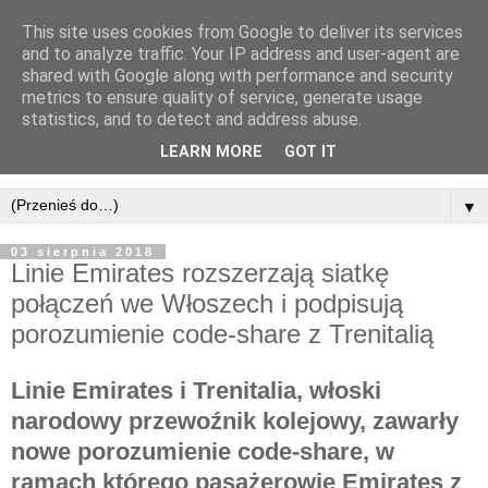
This site uses cookies from Google to deliver its services
and to analyze traffic. Your IP address and user-agent are
shared with Google along with performance and security
metrics to ensure quality of service, generate usage
statistics, and to detect and address abuse.
LEARN MORE
GOT IT
▼
03 sierpnia 2018
Linie Emirates rozszerzają siatkę
połączeń we Włoszech i podpisują
porozumienie code-share z Trenitalią
Linie Emirates i Trenitalia, włoski
narodowy przewoźnik kolejowy, zawarły
nowe porozumienie code-share, w
ramach którego pasażerowie Emirates z