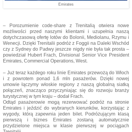
Emirates
– Porozumienie code-share z Trenitalią otwiera nowe
możliwości przed naszymi klientami i uzupełnia naszą
dotychczasową ofertę lotów do Bolonii, Mediolanu, Rzymu i
Wenecji. Dzięki Trenitalii podróż z Foggii na Daleki Wschód
czy z Sydney do Padwy jeszcze nigdy nie była tak prosta –
powiedział Hubert Frach, Divisional Senior Vice President
Emirates, Commercial Operations, West.
– Już teraz każdego roku linie Emirates przewożą do Włoch
i z powrotem ponad 1,6 mln pasażerów. Dzięki nowej
umowie łączymy włoskie regiony z naszą globalną siatką
połączeń, znacząco przyczyniając się do rozwoju branży
turystycznej w tym kraju – dodał Frach.
Odtąd pasażerowie mogą rezerwować podróż na stronie
Emirates i jeździć do wybranych kierunków, korzystając z
wygody, którą zapewnia jeden bilet. Podróżującym klasą
pierwszą i biznes Emirates zostaną automatycznie
przydzielone miejsca w klasie pierwszej w pociągach
Trenitalii.