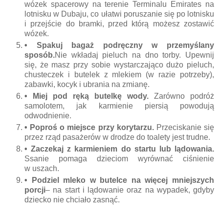
wózek spacerowy na terenie Terminalu Emirates na
lotnisku w Dubaju, co ułatwi poruszanie się po lotnisku
i przejście do bramki, przed którą możesz zostawić
wózek.
• Spakuj bagaż podręczny w przemyślany
sposób.
Nie wkładaj pieluch na dno torby. Upewnij
się, że masz przy sobie wystarczająco dużo pieluch,
chusteczek i butelek z mlekiem (w razie potrzeby),
zabawki, kocyk i ubrania na zmianę.
• Miej pod ręką butelkę wody.
Zarówno podróż
samolotem, jak karmienie piersią powodują
odwodnienie.
• Poproś o miejsce przy korytarzu.
Przeciskanie się
przez rząd pasażerów w drodze do toalety jest trudne.
• Zaczekaj z karmieniem do startu lub lądowania.
Ssanie pomaga dzieciom wyrównać ciśnienie
w uszach.
• Podziel mleko w butelce na więcej mniejszych
porcji
– na start i lądowanie oraz na wypadek, gdyby
dziecko nie chciało zasnąć.