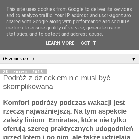
This site uses cookies from Google to deliver its services
and to analyze traffic. Your IP address and user-agent are
shared with Google along with performance and security
metrics to ensure quality of service, generate usage
statistics, and to detect and address abuse.
LEARN MORE
GOT IT
▼
25 czerwca 2018
Podróż z dzieckiem nie musi być
skomplikowana
Komfort podróży podczas wakacji jest
rzeczą najważniejszą. Na tym aspekcie
zależy liniom Emirates, które nie tylko
oferują szereg praktycznych udogodnień
przed lotem i po nim, ale także udzielają