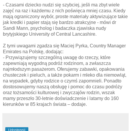
- Czasami dziecko nudzi się szybciej, jeśli ma zbyt wiele
zajęć na raz i każdemu z nich poświęca mniej czasu. Kiedy
mają ograniczony wybór, proste materiały aktywizujące takie
jak kredki i papier stają się bardzo atrakcyjne - mówi dr
Sandi Mann, psycholog i badaczka zjawiska nudy
brytyjskiego University of Central Lancashire.
Z tymi uwagami zgadza się Maciej Pyrka, Country Manager
Emirates na Polskę, dodając:
- Przywiązujemy szczególną uwagę do rzeczy, które
zapewniają wygodną podróż rodzinom, a zwłaszcza
najmłodszym pasażerom. Oferujemy zabawki, opakowania
chusteczek i pieluch, a także pokarm i mleko dla niemowląt,
na wypadek, gdyby rodzice o czymś zapomnieli. Ponadto
dostosowujemy naszą obsługę i pomoc do czasu podróży
oraz tożsamości kulturowej i zwyczajów rodzin, wszak
mamy przeszło 30-letnie doświadczenie i latamy do 160
kierunków w 85 krajach świata – dodaje.
Udostępnij