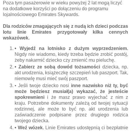
Poza tym pasażerowie w wieku powyżej 2 lat mogą liczyć
na dodatkowe korzyści po dołączeniu do programu
lojalnościowego Emirates Skywards.
Dla rodziców zmagających się z nudą ich dzieci podczas
lotu linie Emirates przygotowały kilka cennych
wskazówek.
• Wyjedź na lotnisko z dużym wyprzedzeniem.
Nigdy nie wiadomo, kiedy trzeba będzie zrobić postój,
żeby nakarmić dziecko czy zmienić mu pieluchę.
• Zabierz ze sobą dowód tożsamości
dziecka, np.
akt urodzenia, książeczkę szczepień lub paszport. Tak,
niemowlę musi mieć swój paszport.
• Jeśli twoje dziecko nosi
inne nazwisko niż ty, być
może będziesz musiał(a) wykazać, że jesteście
spokrewnieni
i że masz prawo wyjechać z nim z
kraju. Potrzebne dokumenty zależą od twojej sytuacji
rodzinnej, ale może to być np. akt urodzenia lub
zaświadczenie podpisane przez drugiego rodzica
twojego dziecka.
• Weź wózek.
Linie Emirates udostępnią ci bezpłatnie