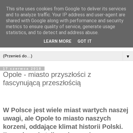
This site uses cookies from Google to deliver its services
and to analyze traffic. Your IP address and user-agent are
shared with Google along with performance and security
metrics to ensure quality of service, generate usage
statistics, and to detect and address abuse.
LEARN MORE
GOT IT
▼
17 czerwca 2018
Opole - miasto przyszłości z
fascynującą przeszłością
W Polsce jest wiele miast wartych naszej
uwagi, ale Opole to miasto naszych
korzeni, oddające klimat historii Polski.