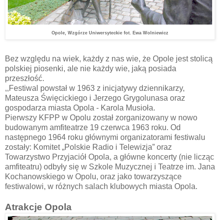
Opole, Wzgórze Uniwersyteckie fot. Ewa Wolniewicz
Bez względu na wiek, każdy z nas wie, że Opole jest stolicą
polskiej piosenki, ale nie każdy wie, jaką posiada
przeszłość.
,,Festiwal powstał w 1963 z inicjatywy dziennikarzy,
Mateusza Święcickiego i Jerzego Grygolunasa oraz
gospodarza miasta Opola - Karola Musioła.
Pierwszy KFPP w Opolu został zorganizowany w nowo
budowanym amfiteatrze 19 czerwca 1963 roku. Od
następnego 1964 roku głównymi organizatorami festiwalu
zostały: Komitet „Polskie Radio i Telewizja” oraz
Towarzystwo Przyjaciół Opola, a główne koncerty (nie licząc
amfiteatru) odbyły się w Szkole Muzycznej i Teatrze im. Jana
Kochanowskiego w Opolu, oraz jako towarzyszące
festiwalowi, w różnych salach klubowych miasta Opola.
Atrakcje Opola