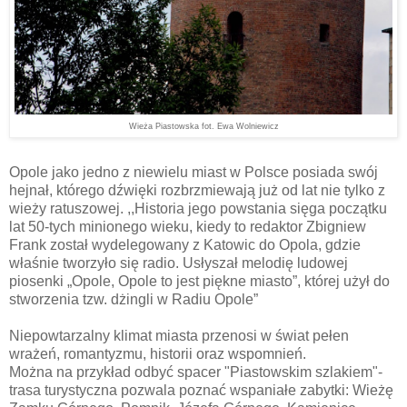
Wieża Piastowska fot. Ewa Wolniewicz
Opole jako jedno z niewielu miast w Polsce posiada swój
hejnał, którego dźwięki rozbrzmiewają już od lat nie tylko z
wieży ratuszowej. ,,Historia jego powstania sięga początku
lat 50-tych minionego wieku, kiedy to redaktor Zbigniew
Frank został wydelegowany z Katowic do Opola, gdzie
właśnie tworzyło się radio. Usłyszał melodię ludowej
piosenki „Opole, Opole to jest piękne miasto”, której użył do
stworzenia tzw. dżingli w Radiu Opole”
Niepowtarzalny klimat miasta przenosi w świat pełen
wrażeń, romantyzmu, historii oraz wspomnień.
Można na przykład odbyć spacer "Piastowskim szlakiem"-
trasa turystyczna pozwala poznać wspaniałe zabytki: Wieżę