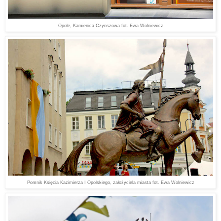
Opole, Kamienica Czynszowa fot. Ewa Wolniewicz
Pomnik Księcia Kazimierza I Opolskiego, założyciela miasta fot. Ewa Wolniewicz