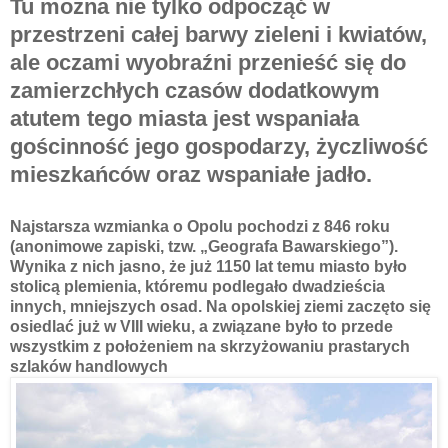
Tu można nie tylko odpocząć w
przestrzeni całej barwy zieleni i kwiatów,
ale oczami wyobraźni przenieść się do
zamierzchłych czasów dodatkowym
atutem tego miasta jest wspaniała
gościnność jego gospodarzy, życzliwość
mieszkańców oraz wspaniałe jadło.
Najstarsza wzmianka o Opolu pochodzi z 846 roku
(anonimowe zapiski, tzw. „Geografa Bawarskiego”).
Wynika z nich jasno, że już 1150 lat temu miasto było
stolicą plemienia, któremu podlegało dwadzieścia
innych, mniejszych osad. Na opolskiej ziemi zaczęto się
osiedlać już w VIII wieku, a związane było to przede
wszystkim z położeniem na skrzyżowaniu prastarych
szlaków handlowych