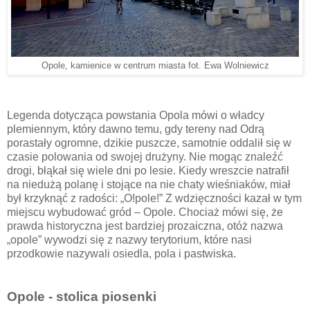
Opole, kamienice w centrum miasta fot. Ewa Wolniewicz
Legenda dotycząca powstania Opola mówi o władcy
plemiennym, który dawno temu, gdy tereny nad Odrą
porastały ogromne, dzikie puszcze, samotnie oddalił się w
czasie polowania od swojej drużyny. Nie mogąc znaleźć
drogi, błąkał się wiele dni po lesie. Kiedy wreszcie natrafił
na niedużą polanę i stojące na nie chaty wieśniaków, miał
był krzyknąć z radości: „O!pole!” Z wdzięczności kazał w tym
miejscu wybudować gród – Opole. Chociaż mówi się, że
prawda historyczna jest bardziej prozaiczna, otóż nazwa
„opole” wywodzi się z nazwy terytorium, które nasi
przodkowie nazywali osiedla, pola i pastwiska.
Opole - stolica piosenki