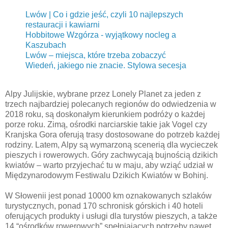
Lwów | Co i gdzie jeść, czyli 10 najlepszych
restauracji i kawiarni
Hobbitowe Wzgórza - wyjątkowy nocleg a
Kaszubach
Lwów – miejsca, które trzeba zobaczyć
Wiedeń, jakiego nie znacie. Stylowa secesja
Alpy Julijskie, wybrane przez Lonely Planet za jeden z
trzech najbardziej polecanych regionów do odwiedzenia w
2018 roku, są doskonałym kierunkiem podróży o każdej
porze roku. Zimą, ośrodki narciarskie takie jak Vogel czy
Kranjska Gora oferują trasy dostosowane do potrzeb każdej
rodziny. Latem, Alpy są wymarzoną scenerią dla wycieczek
pieszych i rowerowych. Góry zachwycają bujnością dzikich
kwiatów – warto przyjechać tu w maju, aby wziąć udział w
Międzynarodowym Festiwalu Dzikich Kwiatów w Bohinj.
W Słowenii jest ponad 10000 km oznakowanych szlaków
turystycznych, ponad 170 schronisk górskich i 40 hoteli
oferujących produkty i usługi dla turystów pieszych, a także
14 “ośrodków rowerowych” spełniających potrzeby nawet