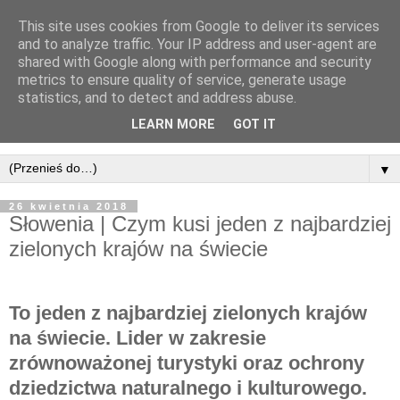
This site uses cookies from Google to deliver its services
and to analyze traffic. Your IP address and user-agent are
shared with Google along with performance and security
metrics to ensure quality of service, generate usage
statistics, and to detect and address abuse.
LEARN MORE
GOT IT
▼
26 kwietnia 2018
Słowenia | Czym kusi jeden z najbardziej
zielonych krajów na świecie
To jeden z najbardziej zielonych krajów
na świecie. Lider w zakresie
zrównoważonej turystyki oraz ochrony
dziedzictwa naturalnego i kulturowego.