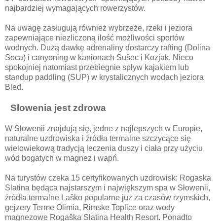
najbardziej wymagających rowerzystów.
Na uwagę zasługują również wybrzeże, rzeki i jeziora
zapewniające niezliczoną ilość możliwości sportów
wodnych. Dużą dawkę adrenaliny dostarczy rafting (Dolina
Soca) i canyoning w kanionach Sušec i Kozjak. Nieco
spokojniej natomiast przebiegnie spływ kajakiem lub
standup paddling (SUP) w krystalicznych wodach jeziora
Bled.
Słowenia jest zdrowa
W Słowenii znajdują się, jedne z najlepszych w Europie,
naturalne uzdrowiska i źródła termalne szczycące się
wielowiekową tradycją leczenia duszy i ciała przy użyciu
wód bogatych w magnez i wapń.
Na turystów czeka 15 certyfikowanych uzdrowisk: Rogaska
Slatina będąca najstarszym i największym spa w Słowenii,
źródła termalne Laško popularne już za czasów rzymskich,
gejzery Terme Olimia, Rimske Toplice oraz wody
magnezowe Rogaška Slatina Health Resort. Ponadto