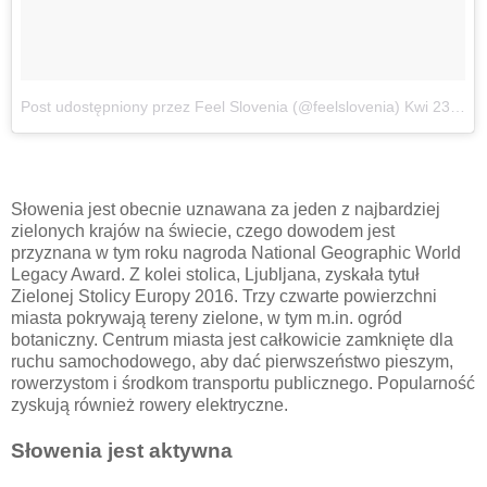
Post udostępniony przez Feel Slovenia (@feelslovenia)
Kwi 23, 2018 o 12:02 PDT
Słowenia jest obecnie uznawana za jeden z najbardziej
zielonych krajów na świecie, czego dowodem jest
przyznana w tym roku nagroda National Geographic World
Legacy Award. Z kolei stolica, Ljubljana, zyskała tytuł
Zielonej Stolicy Europy 2016. Trzy czwarte powierzchni
miasta pokrywają tereny zielone, w tym m.in. ogród
botaniczny. Centrum miasta jest całkowicie zamknięte dla
ruchu samochodowego, aby dać pierwszeństwo pieszym,
rowerzystom i środkom transportu publicznego. Popularność
zyskują również rowery elektryczne.
Słowenia jest aktywna