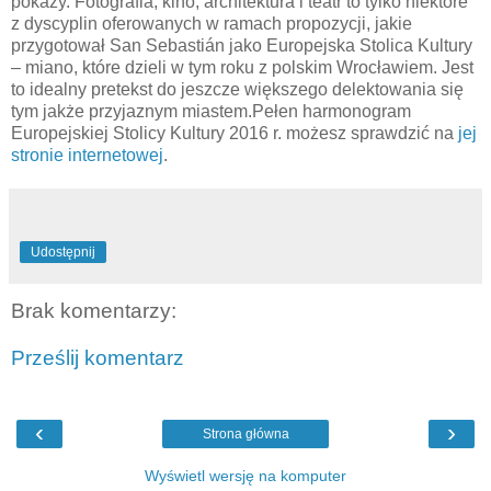
pokazy. Fotografia, kino, architektura i teatr to tylko niektóre
z dyscyplin oferowanych w ramach propozycji, jakie
przygotował San Sebastián jako Europejska Stolica Kultury
– miano, które dzieli w tym roku z polskim Wrocławiem. Jest
to idealny pretekst do jeszcze większego delektowania się
tym jakże przyjaznym miastem.Pełen harmonogram
Europejskiej Stolicy Kultury 2016 r. możesz sprawdzić na
jej
stronie internetowej
.
Udostępnij
Brak komentarzy:
Prześlij komentarz
‹
›
Strona główna
Wyświetl wersję na komputer