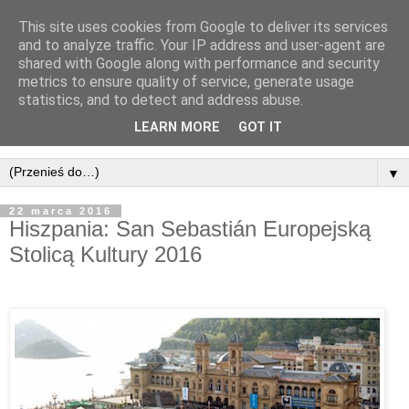
This site uses cookies from Google to deliver its services
and to analyze traffic. Your IP address and user-agent are
shared with Google along with performance and security
metrics to ensure quality of service, generate usage
statistics, and to detect and address abuse.
LEARN MORE
GOT IT
▼
22 marca 2016
Hiszpania: San Sebastián Europejską
Stolicą Kultury 2016