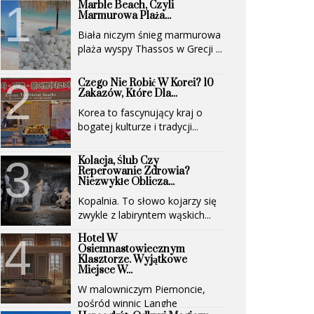
Marble Beach, Czyli
Marmurowa Plaża...
Biała niczym śnieg marmurowa
plaża wyspy Thassos w Grecji ...
Czego Nie Robić W Korei? 10
Zakazów, Które Dla...
Korea to fascynujący kraj o
bogatej kulturze i tradycji...
Kolacja, Ślub Czy
Reperowanie Zdrowia?
Niezwykłe Oblicza...
Kopalnia. To słowo kojarzy się
zwykle z labiryntem wąskich...
Hotel W
Osiemnastowiecznym
Klasztorze. Wyjątkowe
Miejsce W...
W malowniczym Piemoncie,
pośród winnic Langhe