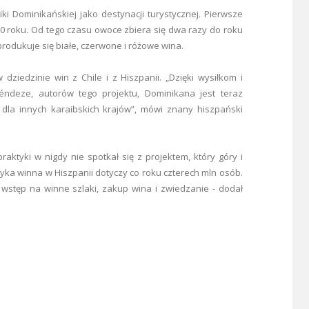
ki Dominikańskiej jako destynacji turystycznej. Pierwsze
0 roku. Od tego czasu owoce zbiera się dwa razy do roku
rodukuje się białe, czerwone i różowe wina.
dziedzinie win z Chile i z Hiszpanii. „Dzięki wysiłkom i
éndeze, autorów tego projektu, Dominikana jest teraz
la innych karaibskich krajów”, mówi znany hiszpański
praktyki w nigdy nie spotkał się z projektem, który góry i
ystyka winna w Hiszpanii dotyczy co roku czterech mln osób.
 wstęp na winne szlaki, zakup wina i zwiedzanie - dodał