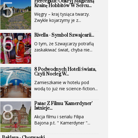
Hercegkút: Odkryj Magiczną
(UNESCO)...
Krainę Hobbitów W Sercu...
Węgry – kraj tysiąca twarzy.
Zwykle kojarzymy je z...
Rivella - Symbol Szwajcarii...
O tym, że Szwajcarzy potrafią
zaskakiwać świat, chyba nie...
8 Podwodnych Hoteli Świata,
Czyli Nocleg W...
Zamieszkanie w hotelu pod
wodą to już nie science-fiction...
Pałac Z Filmu 'Kamerdyner'
Istnieje...
Akcja filmu i serialu Filipa
Bajona p.t. " Kamerdyner "...
Baklava - Chorwacki...