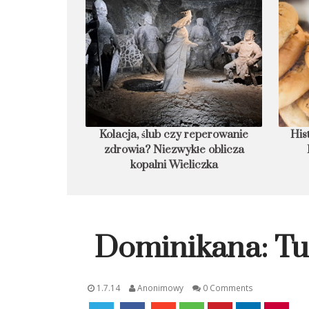
óre w 2026 roku
Kolacja, ślub czy reperowanie
His
stycznymi
zdrowia? Niezwykłe oblicza
kopalni Wieliczka
Dominikana: Tu
1.7.14
Anonimowy
0 Comments