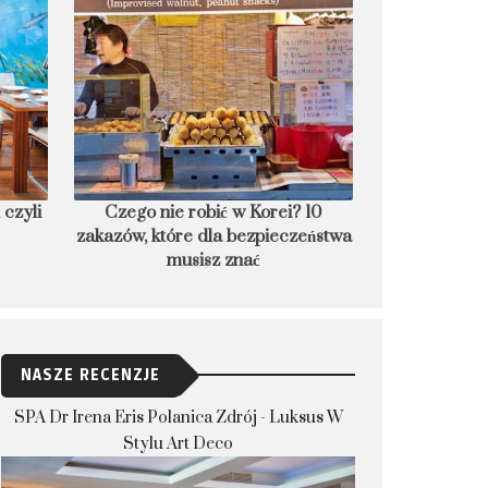
 czyli
Czego nie robić w Korei? 10
PRZEPIS: Lán
zakazów, które dla bezpieczeństwa
po
musisz znać
NASZE RECENZJE
SPA Dr Irena Eris Polanica Zdrój - Luksus W
Stylu Art Deco