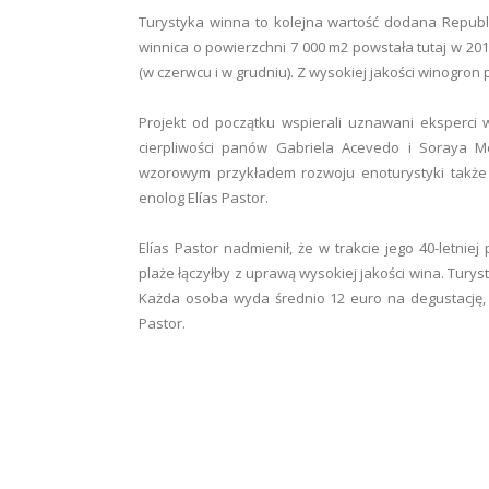
Turystyka winna to kolejna wartość dodana Republi
winnica o powierzchni 7 000 m2 powstała tutaj w 201
(w czerwcu i w grudniu). Z wysokiej jakości winogron p
Projekt od początku wspierali uznawani eksperci w 
cierpliwości panów Gabriela Acevedo i Soraya M
wzorowym przykładem rozwoju enoturystyki także d
enolog Elías Pastor.
Elías Pastor nadmienił, że w trakcie jego 40-letniej 
plaże łączyłby z uprawą wysokiej jakości wina. Tur
Każda osoba wyda średnio 12 euro na degustację,
Pastor.