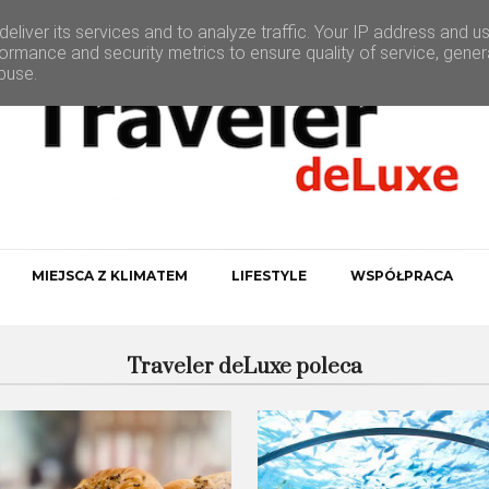
eliver its services and to analyze traffic. Your IP address and u
ormance and security metrics to ensure quality of service, gene
buse.
MIEJSCA Z KLIMATEM
LIFESTYLE
WSPÓŁPRACA
Traveler deLuxe poleca