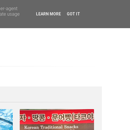
ser-agent
rate usage
LEARN MORE
GOT IT