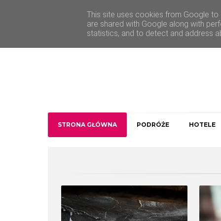
O Traveler deLuxe
Kontakt
This site uses cookies from Google to d
are shared with Google along with perf
statistics, and to detect and address a
STRONA GŁÓWNA
PODRÓŻE
HOTELE