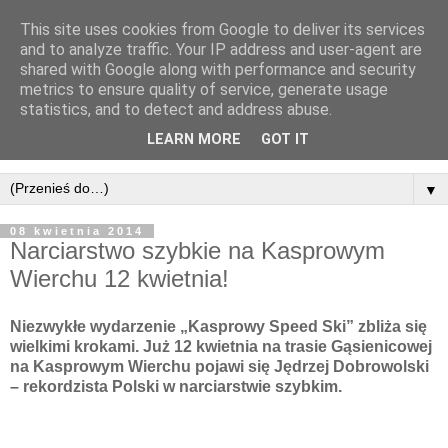
This site uses cookies from Google to deliver its services
and to analyze traffic. Your IP address and user-agent are
shared with Google along with performance and security
metrics to ensure quality of service, generate usage
statistics, and to detect and address abuse.
LEARN MORE
GOT IT
▼
08 kwietnia 2014
Narciarstwo szybkie na Kasprowym
Wierchu 12 kwietnia!
Niezwykłe wydarzenie „Kasprowy Speed Ski” zbliża się
wielkimi krokami. Już 12 kwietnia na trasie Gąsienicowej
na Kasprowym Wierchu pojawi się Jędrzej Dobrowolski
– rekordzista Polski w narciarstwie szybkim.