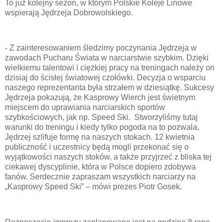
To już kolejny sezon, w którym Polskie Koleje Linowe
wspierają Jędrzeja Dobrowolskiego.
- Z zainteresowaniem śledzimy poczynania Jędrzeja w
zawodach Pucharu Świata w narciarstwie szybkim. Dzięki
wielkiemu talentowi i ciężkiej pracy na treningach należy on
dzisiaj do ścisłej światowej czołówki. Decyzja o wsparciu
naszego reprezentanta była strzałem w dziesiątkę. Sukcesy
Jędrzeja pokazują, że Kasprowy Wierch jest świetnym
miejscem do uprawiania narciarskich sportów
szybkościowych, jak np. Speed Ski. Stworzyliśmy tutaj
warunki do treningu i kiedy tylko pogoda na to pozwala,
Jędrzej szlifuje formę na naszych stokach. 12 kwietnia
publiczność i uczestnicy będą mogli przekonać się o
wyjątkowości naszych stoków, a także przyjrzeć z bliska tej
ciekawej dyscyplinie, która w Polsce dopiero zdobywa
fanów. Serdecznie zapraszam wszystkich narciarzy na
„Kasprowy Speed Ski” – mówi prezes Piotr Gosek.