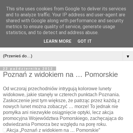
This site uses cookies from Google to deliver its services
and to analyze traffic. Your IP address and user-agent are
shared with Google along with performance and security
metrics to ensure quality of service, generate usage
statistics, and to detect and address abuse.
LEARN MORE
GOT IT
▼
22 października 2012
Poznań z widokiem na … Pomorskie
Od wczoraj przechodniów intrygują kolorowe lunety
widokowe, jakie stanęły w czterech punktach Poznania.
Zaskoczenie jest tym większe, że patrząc przez każdą z
nowych lunet można zobaczyć … morze!
To jednak nie
pomyłka ani niezwykłe osiągnięcie optyki, lecz akcja
promocyjna Województwa Pomorskiego, zachęcająca do
odwiedzania Pomorza bez względu na porę roku.
Akcja „Poznań z widokiem na … Pomorskie”