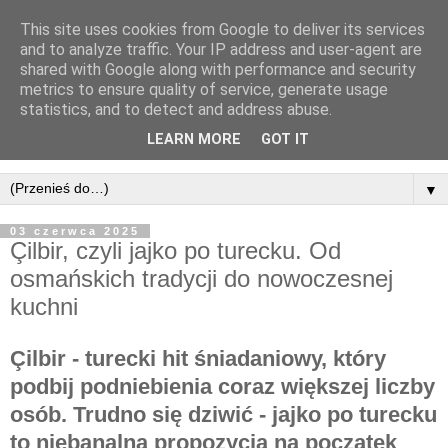
This site uses cookies from Google to deliver its services
and to analyze traffic. Your IP address and user-agent are
shared with Google along with performance and security
metrics to ensure quality of service, generate usage
statistics, and to detect and address abuse.
LEARN MORE
GOT IT
▼
03 czerwca 2025
Çilbir, czyli jajko po turecku. Od
osmańskich tradycji do nowoczesnej
kuchni
Çilbir - turecki hit śniadaniowy, który
podbij podniebienia coraz większej liczby
osób. Trudno się dziwić -
jajko po turecku
to niebanalna propozycja na początek