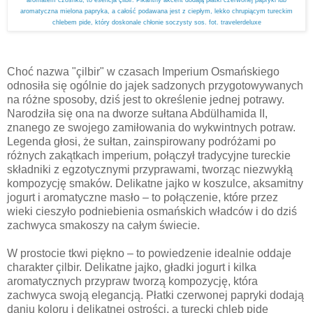
aromatyczna mielona papryka, a całość podawana jest z ciepłym, lekko chrupiącym tureckim
chlebem pide, który doskonale chłonie soczysty sos. fot. travelerdeluxe
Choć nazwa "çilbir" w czasach Imperium Osmańskiego
odnosiła się ogólnie do jajek sadzonych przygotowywanych
na różne sposoby, dziś jest to określenie jednej potrawy.
Narodziła się ona na dworze sułtana Abdülhamida II,
znanego ze swojego zamiłowania do wykwintnych potraw.
Legenda głosi, że sułtan, zainspirowany podróżami po
różnych zakątkach imperium, połączył tradycyjne tureckie
składniki z egzotycznymi przyprawami, tworząc niezwykłą
kompozycję smaków. Delikatne jajko w koszulce, aksamitny
jogurt i aromatyczne masło – to połączenie, które przez
wieki cieszyło podniebienia osmańskich władców i do dziś
zachwyca smakoszy na całym świecie.
W prostocie tkwi piękno – to powiedzenie idealnie oddaje
charakter çilbir. Delikatne jajko, gładki jogurt i kilka
aromatycznych przypraw tworzą kompozycję, która
zachwyca swoją elegancją. Płatki czerwonej papryki dodają
daniu koloru i delikatnej ostrości, a turecki chleb pide