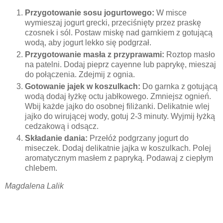
Przygotowanie sosu jogurtowego:
W misce
wymieszaj jogurt grecki, przeciśnięty przez praskę
czosnek i sól. Postaw miskę nad garnkiem z gotującą
wodą, aby jogurt lekko się podgrzał.
Przygotowanie masła z przyprawami:
Roztop masło
na patelni. Dodaj pieprz cayenne lub paprykę, mieszaj
do połączenia. Zdejmij z ognia.
Gotowanie jajek w koszulkach:
Do garnka z gotującą
wodą dodaj łyżkę octu jabłkowego. Zmniejsz ognień.
Wbij każde jajko do osobnej filiżanki. Delikatnie wlej
jajko do wirującej wody, gotuj 2-3 minuty. Wyjmij łyżką
cedzakową i odsącz.
Składanie dania:
Przełóż podgrzany jogurt do
miseczek. Dodaj delikatnie jajka w koszulkach. Polej
aromatycznym masłem z papryką. Podawaj z ciepłym
chlebem.
Magdalena Lalik