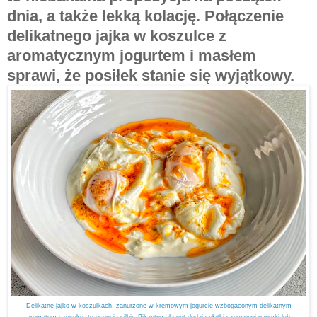
dnia, a także lekką kolację. Połączenie
delikatnego jajka w koszulce z
aromatycznym jogurtem i masłem
sprawi, że posiłek stanie się wyjątkowy.
Delikatne jajko w koszulkach, zanurzone w kremowym jogurcie wzbogaconym delikatnym
aromatem czosnku, to esencja çilbir. Pikantny akcent dodają płatki czerwonej papryki lub