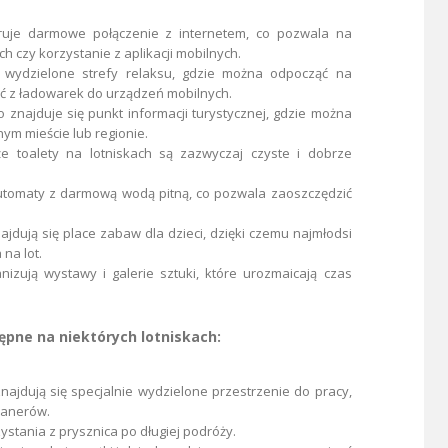
ruje darmowe połączenie z internetem,
co pozwala na
h czy korzystanie z aplikacji mobilnych.
 wydzielone strefy relaksu,
gdzie można odpocząć na
ć z ładowarek do urządzeń mobilnych.
 znajduje się punkt informacji turystycznej,
gdzie można
nym mieście lub regionie.
e toalety na lotniskach są zazwyczaj czyste i dobrze
utomaty z darmową wodą pitną,
co pozwala zaoszczędzić
ajdują się place zabaw dla dzieci,
dzięki czemu najmłodsi
na lot.
nizują wystawy i galerie sztuki,
które urozmaicają czas
pne na niektórych lotniskach:
najdują się specjalnie wydzielone przestrzenie do pracy,
kanerów.
ystania z prysznica po długiej podróży.