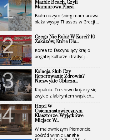
Marble Beach, Czyli
Marmurowa Plaża...
Biała niczym śnieg marmurowa
plaża wyspy Thassos w Grecji ...
Czego Nie Robić W Korei? 10
Zakazów, Które Dla...
Korea to fascynujący kraj o
bogatej kulturze i tradycji...
Kolacja, Ślub Czy
Reperowanie Zdrowia?
Niezwykłe Oblicza...
Kopalnia. To słowo kojarzy się
zwykle z labiryntem wąskich...
Hotel W
Osiemnastowiecznym
Klasztorze. Wyjątkowe
Miejsce W...
W malowniczym Piemoncie,
pośród winnic Langhe