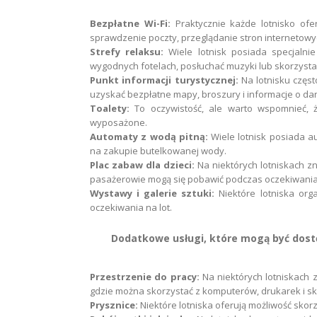
Bezpłatne Wi-Fi:
Praktycznie każde lotnisko ofe
sprawdzenie poczty,
przeglądanie stron internetowyc
Strefy relaksu:
Wiele lotnisk posiada specjalnie
wygodnych fotelach,
posłuchać muzyki lub skorzysta
Punkt informacji turystycznej:
Na lotnisku często
uzyskać bezpłatne mapy,
broszury i informacje o da
Toalety:
To oczywistość,
ale warto wspomnieć,
ż
wyposażone.
Automaty z wodą pitną:
Wiele lotnisk posiada a
na zakupie butelkowanej wody.
Plac zabaw dla dzieci:
Na niektórych lotniskach zn
pasażerowie mogą się pobawić podczas oczekiwania 
Wystawy i galerie sztuki:
Niektóre lotniska orga
oczekiwania na lot.
Dodatkowe usługi, które mogą być dostę
Przestrzenie do pracy:
Na niektórych lotniskach z
gdzie można skorzystać z komputerów,
drukarek i s
Prysznice:
Niektóre lotniska oferują możliwość skorz