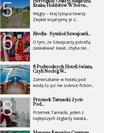
Hercegkút: Odkryj Magiczną
(UNESCO)...
Krainę Hobbitów W Sercu...
Węgry – kraj tysiąca twarzy.
Zwykle kojarzymy je z...
Rivella - Symbol Szwajcarii...
O tym, że Szwajcarzy potrafią
zaskakiwać świat, chyba nie...
8 Podwodnych Hoteli Świata,
Czyli Nocleg W...
Zamieszkanie w hotelu pod
wodą to już nie science-fiction...
Przemek Tarnacki: Życie
Pod...
Przemek Tarnacki, jeden z
najlepszych żeglarzy świata...
Mercure Katowice Centrum.