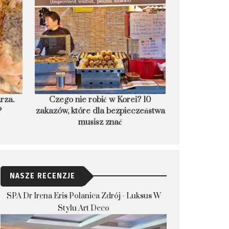
rza.
Czego nie robić w Korei? 10
8 podwodnych
?
zakazów, które dla bezpieczeństwa
nocl
musisz znać
NASZE RECENZJE
SPA Dr Irena Eris Polanica Zdrój - Luksus W
Stylu Art Deco