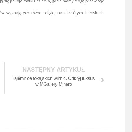
ą się pokoje matki i dziecka,
gdzie mamy mogą przewinąć
w wyznających różne religie,
na niektórych lotniskach
NASTĘPNY ARTYKUŁ
Tajemnice tokajskich winnic. Odkryj luksus
w MGallery Minaro