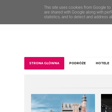
O Traveler deLuxe
Kontakt
This site uses cookies from Google to d
are shared with Google along with perf
statistics, and to detect and address a
STRONA GŁÓWNA
PODRÓŻE
HOTELE