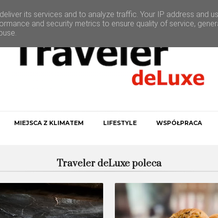
eliver its services and to analyze traffic. Your IP address and u
ormance and security metrics to ensure quality of service, gene
buse.
MIEJSCA Z KLIMATEM
LIFESTYLE
WSPÓŁPRACA
Traveler deLuxe poleca