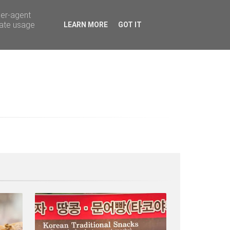
ser-agent
rate usage
LEARN MORE
GOT IT