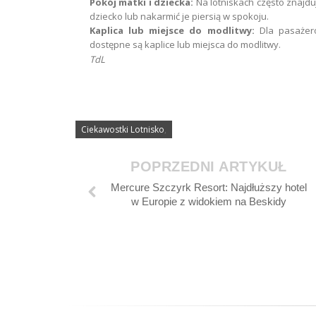
Pokój matki i dziecka:
Na lotniskach często znajduj
dziecko lub nakarmić je piersią w spokoju.
Kaplica lub miejsce do modlitwy:
Dla pasażeró
dostępne są kaplice lub miejsca do modlitwy.
TdL
Ciekawostki Lotnisko
,
POPRZEDNI ARTYKUŁ
Mercure Szczyrk Resort: Najdłuższy hotel
w Europie z widokiem na Beskidy