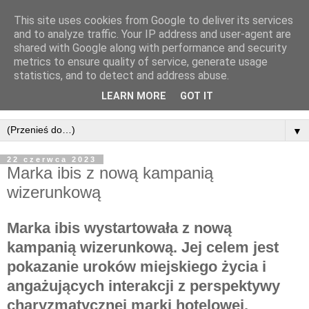
This site uses cookies from Google to deliver its services
and to analyze traffic. Your IP address and user-agent are
shared with Google along with performance and security
metrics to ensure quality of service, generate usage
statistics, and to detect and address abuse.
LEARN MORE
GOT IT
▼
22 czerwca 2023
Marka ibis z nową kampanią
wizerunkową
Marka ibis wystartowała z nową
kampanią wizerunkową. Jej celem jest
pokazanie uroków miejskiego życia i
angażujących interakcji z perspektywy
charyzmatycznej marki hotelowej.