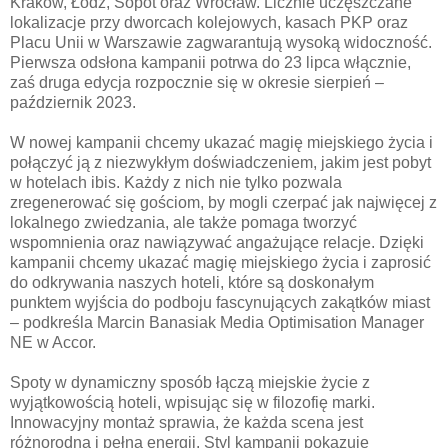
Kraków, Łódź, Sopot oraz Wrocław. Licznie uczęszczane
lokalizacje przy dworcach kolejowych, kasach PKP oraz
Placu Unii w Warszawie zagwarantują wysoką widoczność.
Pierwsza odsłona kampanii potrwa do 23 lipca włącznie,
zaś druga edycja rozpocznie się w okresie sierpień –
październik 2023.
W nowej kampanii chcemy ukazać magię miejskiego życia i
połączyć ją z niezwykłym doświadczeniem, jakim jest pobyt
w hotelach ibis. Każdy z nich nie tylko pozwala
zregenerować się gościom, by mogli czerpać jak najwięcej z
lokalnego zwiedzania, ale także pomaga tworzyć
wspomnienia oraz nawiązywać angażujące relacje. Dzięki
kampanii chcemy ukazać magię miejskiego życia i zaprosić
do odkrywania naszych hoteli, które są doskonałym
punktem wyjścia do podboju fascynujących zakątków miast
– podkreśla Marcin Banasiak Media Optimisation Manager
NE w Accor.
Spoty w dynamiczny sposób łączą miejskie życie z
wyjątkowością hoteli, wpisując się w filozofię marki.
Innowacyjny montaż sprawia, że każda scena jest
różnorodna i pełna energii. Styl kampanii pokazuje