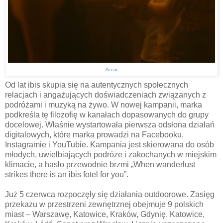
Accor
Od lat ibis skupia się na autentycznych społecznych
relacjach i angażujących doświadczeniach związanych z
podróżami i muzyką na żywo. W nowej kampanii, marka
podkreśla tę filozofię w kanałach dopasowanych do grupy
docelowej. Właśnie wystartowała pierwsza odsłona działań
digitalowych, które marka prowadzi na Facebooku,
Instagramie i YouTubie. Kampania jest skierowana do osób
młodych, uwielbiających podróże i zakochanych w miejskim
klimacie, a hasło przewodnie brzmi „When wanderlust
strikes there is an ibis fotel for you”.
Już 5 czerwca rozpoczęły się działania outdoorowe. Zasięg
przekazu w przestrzeni zewnętrznej obejmuje 9 polskich
miast – Warszawę, Katowice, Kraków, Gdynię, Katowice,