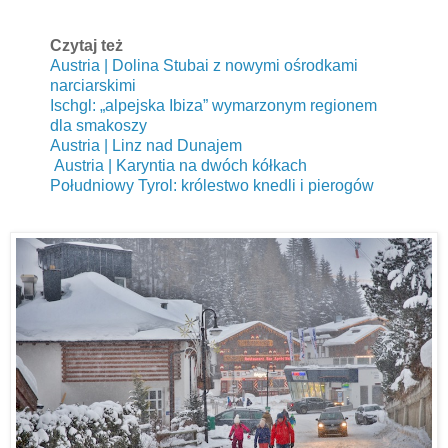
Czytaj też
Austria | Dolina Stubai z nowymi ośrodkami
narciarskimi
Ischgl: „alpejska Ibiza” wymarzonym regionem
dla smakoszy
Austria | Linz nad Dunajem
Austria | Karyntia na dwóch kółkach
Południowy Tyrol: królestwo knedli i pierogów