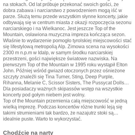
na stokach. Od lat próbuje przekonać swoich gości, że
dobra zabawa i narciarstwo z powodzeniem mogą iść w
parze. Służą temu przede wszystkim słynne koncerty, jakie
odbywają się w centrum miasta z okazji rozpoczęcia sezonu
narciarskiego i na Wielkanoc. Jest jeszcze Top of the
Mountain, osławiona muzyczna impreza kończąca sezon.
Właśnie to wydarzenie pomogło tyrolskiej miejscowości stać
się lifestylową metropolią Alp. Zimowa scena na wysokości
2300 m n.p.m w Idalp, w samym środku narciarskiej
przestrzeni, gości największe światowe nazwiska. Na
pierwszym Top of the Mountain w 1995 roku wystąpił Elton
John. Później wśród gwiazd otoczonych przez ośnieżone
szczyty znaleźli się Tina Turner, Sting, Deep Purple,
Rihanna, Melanie C, Scissor Sisters, The Pussycat Dolls…
Dla posiadaczy ważnych skipassów wstęp na wszystkie
koncerty pod gołym niebem jest wolny.
Top of the Mountain przemienia całą miejscowość w jedną
wielką imprezę. Podczas koncertów różne trunki leją się
takimi strumieniami tak bardzo, że nazajutrz stoki są…
idealnie puste. Warto to wykorzystać.
Chodźcie na narty