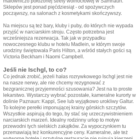
malowniczo położonej strefy wolnocłowej w Samnaun.
Sklepów jest ponad pięćdziesiąt - od spożywczych
począwszy, na salonach z kosmetykami skończywszy.
Na miejscu są też bary, kluby i puby, do których nie wypada
przyjść w narciarskim stroju. Często potrzebna jest
wcześniejsza rezerwacja. Tak jak w przypadku
nowoczesnego klubu w hotelu Madlein, w którym swoje
urodziny świętowała Paris Hilton, a wśród stałych gości są
Victoria Beckham i Naomi Campbell.
Jeśli nie Ischgl, to co?
Co jednak zrobić, jeżeli hałas rozrywkowego Ischgl jest nie
na nasze nerwy, ale nie chcemy rezygnować z
bezgranicznej przyjemności szusowania? Jest na to proste
lekarstwo. Wystarczy wybrać pozostałe, kameralne kurorty w
dolinie Paznaun: Kappl, See lub wyjątkowo urokliwy Galtur.
To kolejne perełki imponującej krainy górskich szczytów.
Wszystkie aspirują do tego, by stać się urzeczywistnieniem
narciarskich marzeń. Idealny rodzinny urlop to motyw
przewodni tych sielskich zakątków. Za wypoczynkiem tu
przemawiają też konkurencyjne ceny. Kameralne, ale też
wytworne hotele i przytulne restauracje nie rujnują kieszeni.