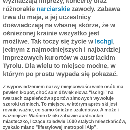
wyznaczają imprezy, koncerty oraz
różnorakie
narciarskie
zawody. Zabawa
trwa do maja, a jej uczestnicy
doświadczają na własnej skórze, że w
ośnieżonej krainie wszystko jest
możliwe. Tak toczy się życie w
Ischgl
,
jednym z najmodniejszych i najbardziej
imprezowych kurortów w austriackim
Tyrolu. Dla wielu to miejsce modne, w
którym po prostu wypada się pokazać.
Z wypowiedzeniem nazwy miejscowości wiele osób ma
pewien kłopot, choć sam dźwięk słowa "Ischgl" na
twarzach zapaleńców sportów zimowych wywołuje
szeroki uśmiech. To miejsce, w którym après ski jest
równie ważne, co samo śnieżne szaleństwo. A może i
ważniejsze. Waśnie dzięki zabawie austriackie
miasteczko, liczące zaledwie 1600 stałych mieszkańców,
zyskało miano "lifestylowej metropolii Alp".