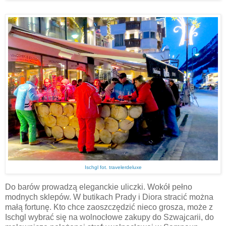
Ischgl fot. travelerdeluxe
Do barów prowadzą eleganckie uliczki. Wokół pełno
modnych sklepów. W butikach Prady i Diora stracić można
małą fortunę. Kto chce zaoszczędzić nieco grosza, może z
Ischgl wybrać się na wolnocłowe zakupy do Szwajcarii, do