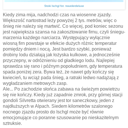
Stoki Ischgl fot. travelerdeluxe
Kiedy zima mija, nadchodzi czas na wiosenne zjazdy.
Większość nartostrad leży powyżej 2 tys. metrów, więc o
śnieg nie należy się martwić. Co więcej, pod koniec sezonu
jest największa szansa na zakosztowanie firnu, czyli śniegu-
marzenia każdego narciarza. Występujący wyłącznie
wiosną firn powstaje w efekcie dużych różnic temperatur
pomiędzy dniem i nocą. Jest bardzo szybki, ponieważ
drobiny lodu działają jak łożyska kulkowe, a jednocześnie
przyczepny, w odróżnieniu od gładkiego lodu. Najlepiej
sprawdza się rano i późnym popołudniem, gdy temperatura
spada poniżej zera. Bywa też, że nawet gdy kończy się
kwiecień, tu wciąż pada śnieg, a ratraki ledwo nadążają z
wygładzaniem metrowych zasp.
Ale... Po zachodzie słońca zabawa na świeżym powietrzu
się nie kończy. Kiedy już zapadnie zmrok, przy górnej stacji
gondoli Silvretta otwierany jest tor saneczkowy, jeden z
najdłuższych w Alpach. Siedem kilometrów szalonego
nocnego zjazdu prosto do Ischgl może być równie
emocjonujące co poranne szusowanie po nieskazitelnym
sztruksie.