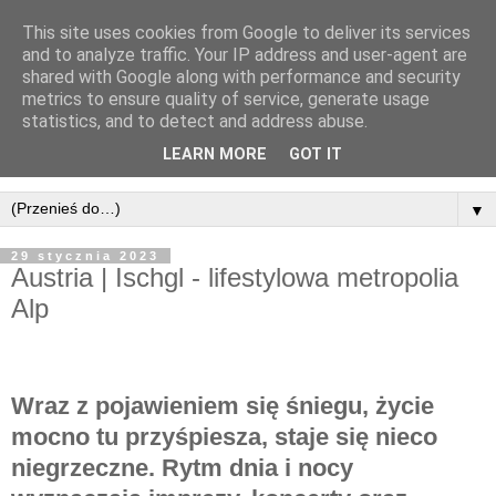
This site uses cookies from Google to deliver its services
and to analyze traffic. Your IP address and user-agent are
shared with Google along with performance and security
metrics to ensure quality of service, generate usage
statistics, and to detect and address abuse.
LEARN MORE
GOT IT
▼
29 stycznia 2023
Austria | Ischgl - lifestylowa metropolia
Alp
Wraz z pojawieniem się śniegu, życie
mocno tu przyśpiesza, staje się nieco
niegrzeczne. Rytm dnia i nocy