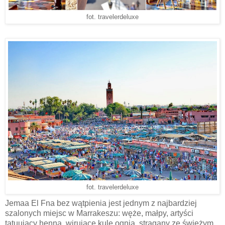
fot. travelerdeluxe
fot. travelerdeluxe
Jemaa El Fna bez wątpienia jest jednym z najbardziej
szalonych miejsc w Marrakeszu: węże, małpy, artyści
tatuujący henną, wirujące kule ognia, stragany ze świeżym