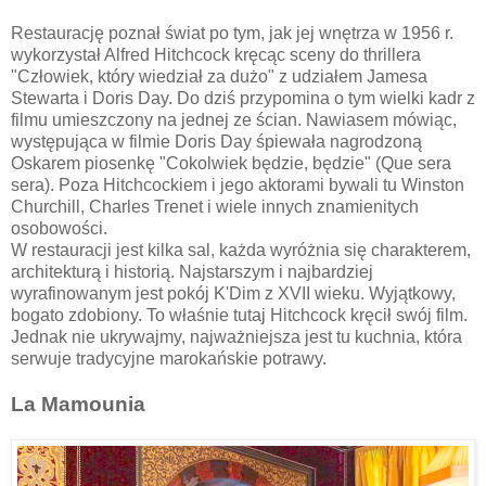
Restaurację poznał świat po tym, jak jej wnętrza w 1956 r.
wykorzystał Alfred Hitchcock kręcąc sceny do thrillera
"Człowiek, który wiedział za dużo" z udziałem Jamesa
Stewarta i Doris Day. Do dziś przypomina o tym wielki kadr z
filmu umieszczony na jednej ze ścian. Nawiasem mówiąc,
występująca w filmie Doris Day śpiewała nagrodzoną
Oskarem piosenkę "Cokolwiek będzie, będzie" (Que sera
sera). Poza Hitchcockiem i jego aktorami bywali tu Winston
Churchill, Charles Trenet i wiele innych znamienitych
osobowości.
W restauracji jest kilka sal, każda wyróżnia się charakterem,
architekturą i historią. Najstarszym i najbardziej
wyrafinowanym jest pokój K'Dim z XVII wieku. Wyjątkowy,
bogato zdobiony. To właśnie tutaj Hitchcock kręcił swój film.
Jednak nie ukrywajmy, najważniejsza jest tu kuchnia, która
serwuje tradycyjne marokańskie potrawy.
La Mamounia