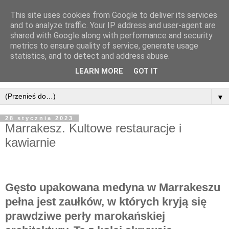
This site uses cookies from Google to deliver its services
and to analyze traffic. Your IP address and user-agent are
shared with Google along with performance and security
metrics to ensure quality of service, generate usage
statistics, and to detect and address abuse.
LEARN MORE
GOT IT
▼
28 stycznia 2023
Marrakesz. Kultowe restauracje i
kawiarnie
Gęsto upakowana medyna w Marrakeszu
pełna jest zaułków, w których kryją się
prawdziwe perły marokańskiej