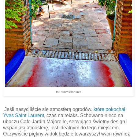
fot. travelerdeluxe
Jeśli nasyciliście się atmosferą ogrodów,
które pokochał
Yves Saint Laurent
, czas na relaks. Schowana nieco na
uboczu Cafe Jardin Majorelle, serwująca świetny design i
wspaniałą atmosferę, jest idealnym do tego miejscem.
Oczywiście piękny widok będzie towarzyszył wam również