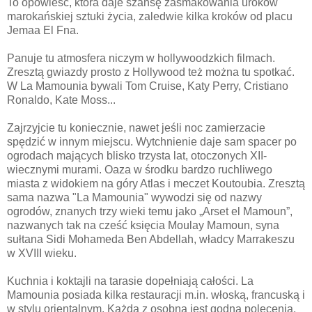
To opowieść, która daje szansę zasmakowania uroków
marokańskiej sztuki życia, zaledwie kilka kroków od placu
Jemaa El Fna.
Panuje tu atmosfera niczym w hollywoodzkich filmach.
Zresztą gwiazdy prosto z Hollywood też można tu spotkać.
W La Mamounia bywali Tom Cruise, Katy Perry, Cristiano
Ronaldo, Kate Moss...
Zajrzyjcie tu koniecznie, nawet jeśli noc zamierzacie
spędzić w innym miejscu. Wytchnienie daje sam spacer po
ogrodach mających blisko trzysta lat, otoczonych XII-
wiecznymi murami. Oaza w środku bardzo ruchliwego
miasta z widokiem na góry Atlas i meczet Koutoubia. Zresztą
sama nazwa "La Mamounia" wywodzi się od nazwy
ogrodów, znanych trzy wieki temu jako „Arset el Mamoun”,
nazwanych tak na cześć księcia Moulay Mamoun, syna
sułtana Sidi Mohameda Ben Abdellah, władcy Marrakeszu
w XVIII wieku.
Kuchnia i koktajli na tarasie dopełniają całości. La
Mamounia posiada kilka restauracji m.in. włoską, francuską i
w stylu orientalnym. Każda z osobna jest godną polecenia,