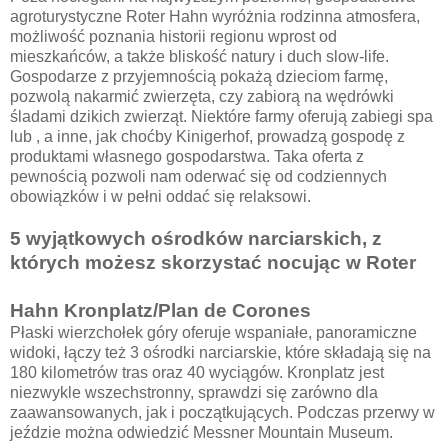
agroturystyczne Roter Hahn wyróżnia rodzinna atmosfera,
możliwość poznania historii regionu wprost od
mieszkańców, a także bliskość natury i duch slow-life.
Gospodarze z przyjemnością pokażą dzieciom farmę,
pozwolą nakarmić zwierzęta, czy zabiorą na wędrówki
śladami dzikich zwierząt. Niektóre farmy oferują zabiegi spa
lub , a inne, jak choćby Kinigerhof, prowadzą gospodę z
produktami własnego gospodarstwa. Taka oferta z
pewnością pozwoli nam oderwać się od codziennych
obowiązków i w pełni oddać się relaksowi.
5 wyjątkowych ośrodków narciarskich, z
których możesz skorzystać nocując w Roter
Hahn Kronplatz/Plan de Corones
Płaski wierzchołek góry oferuje wspaniałe, panoramiczne
widoki, łączy też 3 ośrodki narciarskie, które składają się na
180 kilometrów tras oraz 40 wyciągów. Kronplatz jest
niezwykle wszechstronny, sprawdzi się zarówno dla
zaawansowanych, jak i początkujących. Podczas przerwy w
jeździe można odwiedzić Messner Mountain Museum.