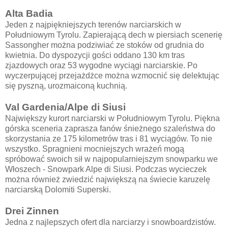
Alta Badia
Jeden z najpiękniejszych terenów narciarskich w
Południowym Tyrolu. Zapierającą dech w piersiach scenerię
Sassongher można podziwiać ze stoków od grudnia do
kwietnia. Do dyspozycji gości oddano 130 km tras
zjazdowych oraz 53 wygodne wyciągi narciarskie. Po
wyczerpującej przejażdżce można wzmocnić się delektując
się pyszną, urozmaiconą kuchnią.
Val Gardenia/Alpe di Siusi
Największy kurort narciarski w Południowym Tyrolu. Piękna
górska sceneria zaprasza fanów śnieżnego szaleństwa do
skorzystania ze 175 kilometrów tras i 81 wyciągów. To nie
wszystko. Spragnieni mocniejszych wrażeń mogą
spróbować swoich sił w najpopularniejszym snowparku we
Włoszech - Snowpark Alpe di Siusi. Podczas wycieczek
można również zwiedzić największą na świecie karuzelę
narciarską Dolomiti Superski.
Drei Zinnen
Jedna z najlepszych ofert dla narciarzy i snowboardzistów.