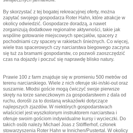
By skorzystać z tej bogatej rekreacyjnej oferty, można
zapytać swojego gospodarza Roter Hahn, które atrakcje w
okolicy odwiedzić. Gospodarze doradzą, a nawet
zorganizują dodatkowe regionalne aktywności, takie jak
wspólne gotowanie miejscowych specjałów, spacery z
pochodniami czy spacery w rakietach śnieżnych. Co więcej,
wiele tras spacerowych czy narciarstwa biegowego zaczyna
się tuż za bramami gospodarstw, co pozwoli zaoszczędzić
czas na dojazdy i poczuć się naprawdę blisko natury.
Prawie 100 z farm znajduje się w promieniu 500 metrów od
terenu narciarskiego. Wiele z nich oferuje ski-in/ski-out oraz
suszarnie. Młodsi goście mogą ćwiczyć swoje pierwsze
skręty na torze saneczkowym za gospodarstwem z dala od
ruchu, dorośli za to dostaną wskazówki dotyczące
najlepszych zjazdów. W niektórych gospodarstwach
właściciel jest wyszkolonym instruktorem narciarstwa i
oferuje swoim gościom indywidualne kursy i wycieczki. Do
takich osób należy Michael Joas z Stöfflerhof, członek
stowarzyszenia Roter Hahn w Innichen/Pustertal. W okolicy