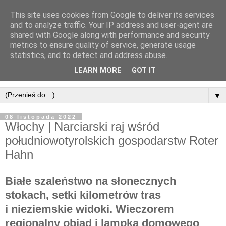
This site uses cookies from Google to deliver its services
and to analyze traffic. Your IP address and user-agent are
shared with Google along with performance and security
metrics to ensure quality of service, generate usage
statistics, and to detect and address abuse.
LEARN MORE
GOT IT
▼
08 listopada 2022
Włochy | Narciarski raj wśród
południowotyrolskich gospodarstw Roter
Hahn
Białe szaleństwo na słonecznych
stokach, setki kilometrów tras
i nieziemskie widoki. Wieczorem
regionalny obiad i lampka domowego