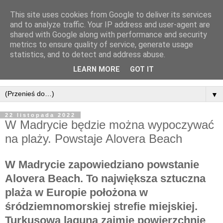
This site uses cookies from Google to deliver its services
and to analyze traffic. Your IP address and user-agent are
shared with Google along with performance and security
metrics to ensure quality of service, generate usage
statistics, and to detect and address abuse.
LEARN MORE
GOT IT
▼
22 listopada 2022
W Madrycie będzie można wypoczywać
na plaży. Powstaje Alovera Beach
W Madrycie zapowiedziano powstanie
Alovera Beach. To największa sztuczna
plaża w Europie położona w
śródziemnomorskiej strefie miejskiej.
Turkusowa laguna zajmie powierzchnię