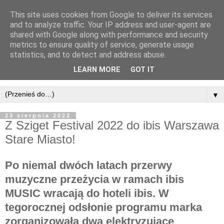
This site uses cookies from Google to deliver its services
and to analyze traffic. Your IP address and user-agent are
shared with Google along with performance and security
metrics to ensure quality of service, generate usage
statistics, and to detect and address abuse.
LEARN MORE
GOT IT
▼
23 sierpnia 2022
Z Sziget Festival 2022 do ibis Warszawa
Stare Miasto!
Po niemal dwóch latach przerwy
muzyczne przeżycia w ramach ibis
MUSIC wracają do hoteli ibis. W
tegorocznej odsłonie programu marka
zorganizowała dwa elektryzujące