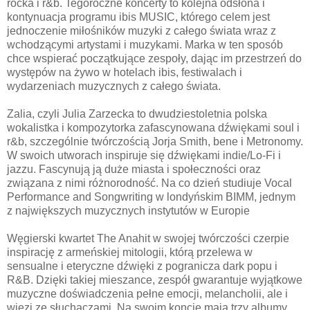
rocka i r&b. Tegoroczne koncerty to kolejna odsłona i
kontynuacja programu ibis MUSIC, którego celem jest
jednoczenie miłośników muzyki z całego świata wraz z
wchodzącymi artystami i muzykami. Marka w ten sposób
chce wspierać początkujące zespoły, dając im przestrzeń do
występów na żywo w hotelach ibis, festiwalach i
wydarzeniach muzycznych z całego świata.
Zalia, czyli Julia Zarzecka to dwudziestoletnia polska
wokalistka i kompozytorka zafascynowana dźwiękami soul i
r&b, szczególnie twórczością Jorja Smith, bene i Metronomy.
W swoich utworach inspiruje się dźwiękami indie/Lo-Fi i
jazzu. Fascynują ją duże miasta i społeczności oraz
związana z nimi różnorodność. Na co dzień studiuje Vocal
Performance and Songwriting w londyńskim BIMM, jednym
z największych muzycznych instytutów w Europie
Węgierski kwartet The Anahit w swojej twórczości czerpie
inspirację z armeńskiej mitologii, którą przelewa w
sensualne i eteryczne dźwięki z pogranicza dark popu i
R&B. Dzięki takiej mieszance, zespół gwarantuje wyjątkowe
muzyczne doświadczenia pełne emocji, melancholii, ale i
więzi ze słuchaczami. Na swoim koncie mają trzy albumy