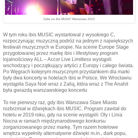
Zalia na ibis MUSIC Warszawa 2022
W tym roku ibis MUSIC wystartował z wysokiego C,
rozpoczynając muzyczną podróż na jednym z największych
festiwali muzycznych w Europie. Na scenie Europe Stage
przygotowanej przez markę ibis i lifestylowy program
lojalnościowy ALL – Accor Live Limitless wystąpili
wschodzący i początkujący artyści z Europy i całego świata.
Po Węgrach kolejnym muzycznym przystankiem dla marki
były dwa koncerty w hotelach ibis w Polsce. We Wrocławiu
wystąpiła Saya Noé wraz z Zalią, która wraz z The Anahit
była gwiazdą warszawskiego koncertu
To nie pierwszy raz, gdy ibis Warszawa Stare Miasto
rozbrzmiał w dźwiękach ibis MUSIC. Program zawitał do
hotelu w 2019 roku, gdy na scenie wystąpili: Oly i Linia
Nocna w ramach międzynarodowego konkursu
zorganizowanego przez markę. Tym razem hotelowe
wnętrza wypełniły alternatywne dźwięki m.in., dark popu,