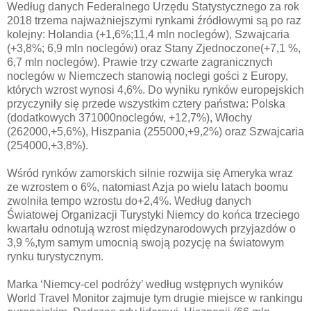
Według danych Federalnego Urzędu Statystycznego za rok
2018 trzema najważniejszymi rynkami źródłowymi są po raz
kolejny: Holandia (+1,6%;11,4 mln noclegów), Szwajcaria
(+3,8%; 6,9 mln noclegów) oraz Stany Zjednoczone(+7,1 %,
6,7 mln noclegów). Prawie trzy czwarte zagranicznych
noclegów w Niemczech stanowią noclegi gości z Europy,
których wzrost wynosi 4,6%. Do wyniku rynków europejskich
przyczyniły się przede wszystkim cztery państwa: Polska
(dodatkowych 371000noclegów, +12,7%), Włochy
(262000,+5,6%), Hiszpania (255000,+9,2%) oraz Szwajcaria
(254000,+3,8%).
Wśród rynków zamorskich silnie rozwija się Ameryka wraz
ze wzrostem o 6%, natomiast Azja po wielu latach boomu
zwolniła tempo wzrostu do+2,4%. Według danych
Światowej Organizacji Turystyki Niemcy do końca trzeciego
kwartału odnotują wzrost międzynarodowych przyjazdów o
3,9 %,tym samym umocnią swoją pozycję na światowym
rynku turystycznym.
Marka ‘Niemcy-cel podróży’ według wstępnych wyników
World Travel Monitor zajmuje tym drugie miejsce w rankingu