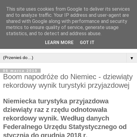
This site uses cookies from Google to deliver its services
and to analyze traffic. Your IP address and user-agent are
shared with Google along with performance and security
metrics to ensure quality of service, generate usage
statistics, and to detect and address abuse.
LEARN MORE
GOT IT
▼
06 marca 2019
Boom napodróże do Niemiec - dziewiąty
rekordowy wynik turystyki przyjazdowej
Niemiecka turystyka przyjazdowa
dziewiąty raz z rzędu odnotowała
rekordowy wynik. Według danych
Federalnego Urzędu Statystycznego od
stycznia do grudnia 2018 r.