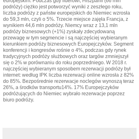
europejskim. Podczas gdy liderowi, Hiszpanii (66 mln
podróży) ciężko jest potworzyć wyniki z zeszłego roku,
liczba podróży z państw europejskich do Niemiec wzrosła
do 59,3 mln, czyli o 5%. Trzecie miejsce zajęła Francja, z
wynikiem 44,6 mln podróży. Niemcy wraz z 13,1 mln
podróży biznesowych (+1%) zyskały zdecydowaną
przewagę w tym segmencie i są najczęściej wybieranym
kierunkiem podróży biznesowych Europejczyków. Segment
konferencji i kongresów rośnie o 4%, podczas gdy rynek
tradycyjnych podróży służbowych oraz targów zmniejszył
się o 2% w porównaniu do roku poprzedniego. W 2018 r.
najczęściej wybieranym sposobem rezerwacji podróży był
internet: według IPK liczba rezerwacji online wzrosła z 82%
do 85%. Bezpośrednie rezerwacje noclegów wynoszą teraz
26%, a środków transportu14%. 17% Europejczyków
podróżujących do Niemiec wybrało rezerwacje poprzez
biuro podróży.