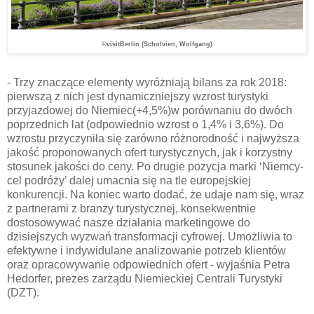
©visitBerlin (Scholvien, Wolfgang)
- Trzy znaczące elementy wyróżniają bilans za rok 2018:
pierwszą z nich jest dynamiczniejszy wzrost turystyki
przyjazdowej do Niemiec(+4,5%)w porównaniu do dwóch
poprzednich lat (odpowiednio wzrost o 1,4% i 3,6%). Do
wzrostu przyczyniła się zarówno różnorodność i najwyższa
jakość proponowanych ofert turystycznych, jak i korzystny
stosunek jakości do ceny. Po drugie pozycja marki ‘Niemcy-
cel podróży’ dalej umacnia się na tle europejskiej
konkurencji. Na koniec warto dodać, że udaje nam się, wraz
z partnerami z branży turystycznej, konsekwentnie
dostosowywać nasze działania marketingowe do
dzisiejszych wyzwań transformacji cyfrowej. Umożliwia to
efektywne i indywidulane analizowanie potrzeb klientów
oraz opracowywanie odpowiednich ofert - wyjaśnia Petra
Hedorfer, prezes zarządu Niemieckiej Centrali Turystyki
(DZT).