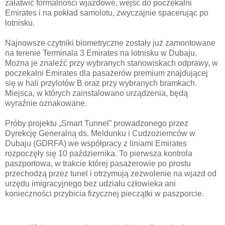
załatwić formalności wjazdowe, wejść do poczekalni
Emirates i na pokład samolotu, zwyczajnie spacerując po
lotnisku.
Najnowsze czytniki biometryczne zostały już zamontowane
na terenie Terminala 3 Emirates na lotnisku w Dubaju.
Można je znaleźć przy wybranych stanowiskach odprawy, w
poczekalni Emirates dla pasażerów premium znajdującej
się w hali przylotów B oraz przy wybranych bramkach.
Miejsca, w których zainstalowano urządzenia, będą
wyraźnie oznakowane.
Próby projektu „Smart Tunnel” prowadzonego przez
Dyrekcję Generalną ds. Meldunku i Cudzoziemców w
Dubaju (GDRFA) we współpracy z liniami Emirates
rozpoczęły się 10 października. To pierwsza kontrola
paszportowa, w trakcie której pasażerowie po prostu
przechodzą przez tunel i otrzymują zezwolenie na wjazd od
urzędu imigracyjnego bez udziału człowieka ani
konieczności przybicia fizycznej pieczątki w paszporcie.