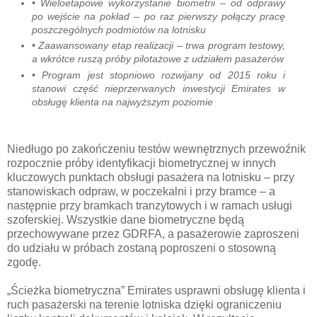
• Wieloetapowe wykorzystanie biometrii – od odprawy
po wejście na pokład – po raz pierwszy połączy pracę
poszczególnych podmiotów na lotnisku
• Zaawansowany etap realizacji – trwa program testowy,
a wkrótce ruszą próby pilotażowe z udziałem pasażerów
• Program jest stopniowo rozwijany od 2015 roku i
stanowi część nieprzerwanych inwestycji Emirates w
obsługę klienta na najwyższym poziomie
Niedługo po zakończeniu testów wewnętrznych przewoźnik
rozpocznie próby identyfikacji biometrycznej w innych
kluczowych punktach obsługi pasażera na lotnisku – przy
stanowiskach odpraw, w poczekalni i przy bramce – a
następnie przy bramkach tranzytowych i w ramach usługi
szoferskiej. Wszystkie dane biometryczne będą
przechowywane przez GDRFA, a pasażerowie zaproszeni
do udziału w próbach zostaną poproszeni o stosowną
zgodę.
„Ścieżka biometryczna” Emirates usprawni obsługę klienta i
ruch pasażerski na terenie lotniska dzięki ograniczeniu