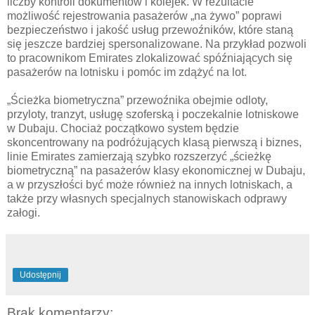
liczby kontroli dokumentów i kolejek. W rezultacie
możliwość rejestrowania pasażerów „na żywo” poprawi
bezpieczeństwo i jakość usług przewoźników, które staną
się jeszcze bardziej spersonalizowane. Na przykład pozwoli
to pracownikom Emirates zlokalizować spóźniających się
pasażerów na lotnisku i pomóc im zdążyć na lot.
„Ścieżka biometryczna” przewoźnika obejmie odloty,
przyloty, tranzyt, usługę szoferską i poczekalnie lotniskowe
w Dubaju. Chociaż początkowo system będzie
skoncentrowany na podróżujących klasą pierwszą i biznes,
linie Emirates zamierzają szybko rozszerzyć „ścieżkę
biometryczną” na pasażerów klasy ekonomicznej w Dubaju,
a w przyszłości być może również na innych lotniskach, a
także przy własnych specjalnych stanowiskach odprawy
załogi.
Udostępnij
Brak komentarzy: