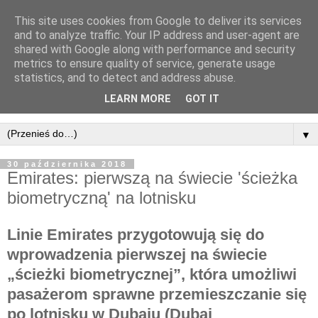
This site uses cookies from Google to deliver its services
and to analyze traffic. Your IP address and user-agent are
shared with Google along with performance and security
metrics to ensure quality of service, generate usage
statistics, and to detect and address abuse.
LEARN MORE
GOT IT
▼
30 października 2018
Emirates: pierwszą na świecie 'ścieżka
biometryczną' na lotnisku
Linie Emirates przygotowują się do
wprowadzenia pierwszej na świecie
„ścieżki biometrycznej”, która umożliwi
pasażerom sprawne przemieszczanie się
po lotnisku w Dubaju (Dubai