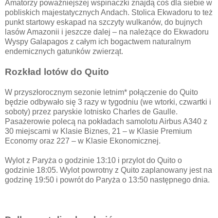
Amatorzy poważniejszej wspinaczki znajdą coś dla siebie w
pobliskich majestatycznych Andach. Stolica Ekwadoru to też
punkt startowy eskapad na szczyty wulkanów, do bujnych
lasów Amazonii i jeszcze dalej – na należące do Ekwadoru
Wyspy Galapagos z całym ich bogactwem naturalnym
endemicznych gatunków zwierząt.
Rozkład lotów do Quito
W przyszłorocznym sezonie letnim* połączenie do Quito
będzie odbywało się 3 razy w tygodniu (we wtorki, czwartki i
soboty) przez paryskie lotnisko Charles de Gaulle.
Pasażerowie polecą na pokładach samolotu Airbus A340 z
30 miejscami w Klasie Biznes, 21 – w Klasie Premium
Economy oraz 227 – w Klasie Ekonomicznej.
Wylot z Paryża o godzinie 13:10 i przylot do Quito o
godzinie 18:05. Wylot powrotny z Quito zaplanowany jest na
godzinę 19:50 i powrót do Paryża o 13:50 następnego dnia.