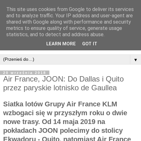
This site uses cookies from Google to deliver its services
and to analyze traffic. Your IP address and user-agent are
shared with Google along with performance and security
metrics to ensure quality of service, generate usage
statistics, and to detect and address abuse.
LEARN MORE
GOT IT
▼
20 września 2018
Air France, JOON: Do Dallas i Quito
przez paryskie lotnisko de Gaullea
Siatka lotów Grupy Air France KLM
wzbogaci się w przyszłym roku o dwie
nowe trasy. Od 14 maja 2019 na
pokładach JOON polecimy do stolicy
Ekwadoru - Quito, natomiast Air France