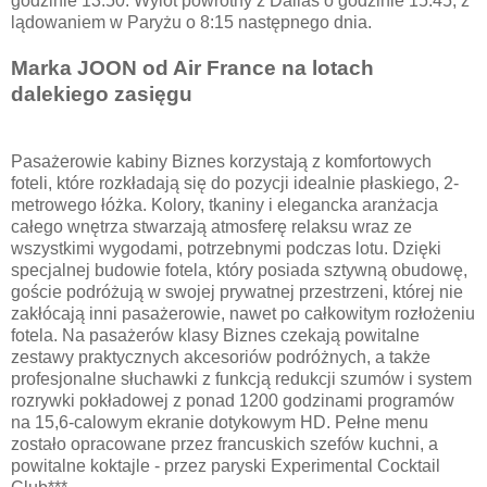
godzinie 13:50. Wylot powrotny z Dallas o godzinie 15:45, z
lądowaniem w Paryżu o 8:15 następnego dnia.
Marka JOON od Air France na lotach
dalekiego zasięgu
Pasażerowie kabiny Biznes korzystają z komfortowych
foteli, które rozkładają się do pozycji idealnie płaskiego, 2-
metrowego łóżka. Kolory, tkaniny i elegancka aranżacja
całego wnętrza stwarzają atmosferę relaksu wraz ze
wszystkimi wygodami, potrzebnymi podczas lotu. Dzięki
specjalnej budowie fotela, który posiada sztywną obudowę,
goście podróżują w swojej prywatnej przestrzeni, której nie
zakłócają inni pasażerowie, nawet po całkowitym rozłożeniu
fotela. Na pasażerów klasy Biznes czekają powitalne
zestawy praktycznych akcesoriów podróżnych, a także
profesjonalne słuchawki z funkcją redukcji szumów i system
rozrywki pokładowej z ponad 1200 godzinami programów
na 15,6-calowym ekranie dotykowym HD. Pełne menu
zostało opracowane przez francuskich szefów kuchni, a
powitalne koktajle - przez paryski Experimental Cocktail