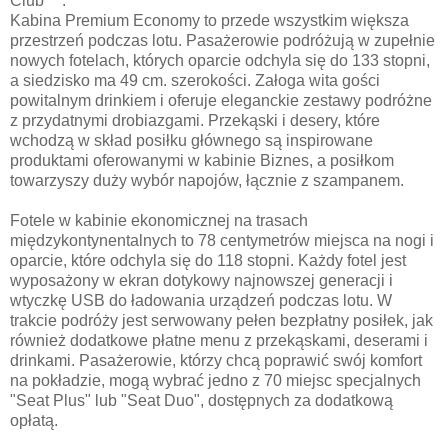
Club***.
Kabina Premium Economy to przede wszystkim większa
przestrzeń podczas lotu. Pasażerowie podróżują w zupełnie
nowych fotelach, których oparcie odchyla się do 133 stopni,
a siedzisko ma 49 cm. szerokości. Załoga wita gości
powitalnym drinkiem i oferuje eleganckie zestawy podróżne
z przydatnymi drobiazgami. Przekąski i desery, które
wchodzą w skład posiłku głównego są inspirowane
produktami oferowanymi w kabinie Biznes, a posiłkom
towarzyszy duży wybór napojów, łącznie z szampanem.
Fotele w kabinie ekonomicznej na trasach
międzykontynentalnych to 78 centymetrów miejsca na nogi i
oparcie, które odchyla się do 118 stopni. Każdy fotel jest
wyposażony w ekran dotykowy najnowszej generacji i
wtyczkę USB do ładowania urządzeń podczas lotu. W
trakcie podróży jest serwowany pełen bezpłatny posiłek, jak
również dodatkowe płatne menu z przekąskami, deserami i
drinkami. Pasażerowie, którzy chcą poprawić swój komfort
na pokładzie, mogą wybrać jedno z 70 miejsc specjalnych
"Seat Plus" lub "Seat Duo", dostępnych za dodatkową
opłatą.