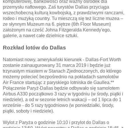
komputerowej, bankowości oraz ważny ośrodek dla
przemysłu naftowego. Zaś turystów Dallas przyciąga
wszechobecną kulturą kowbojską, z prawdziwymi ranczami,
rodeo i muzyką country. Tu mieszczą się też liczne muzea –
ze słynnym Muzeum na 6. piętrze (6th Floor Museum)
założonym na cześć Johna Fitzgeralda Kennedy'ego,
galerie, a nawet całe dzielnice sztuki.
Rozkład lotów do Dallas
Natomiast nowy, amerykański kierunek - Dallas-Fort Worth
zostanie zainaugurowany 31 marca 2019 i będzie już
trzynastym miastem w Stanach Zjednoczonych, do którego
możemy polecieć bezpośrednio na pokładach samolotów
Air France startując z paryskiego lotniska de Gaullea.**
Połączenie Paryż-Dallas będzie odbywało się samolotem
Airbus A330 początkowo 3 razy w tygodniu (w środy, piątki i
niedziele), a od w sezonie letnich wakacji – od 1 lipca do 1
wrześnie - do 5 razy tygodniowo (w poniedziałki, środy,
piątki, soboty i niedziele).
Wylot z Paryża o godzinie 10:10 i przylot do Dallas o