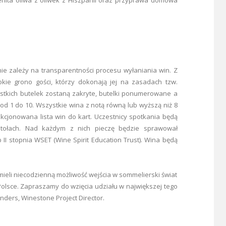
ie zależy na transparentności procesu wyłaniania win. Z
kie grono gości, którzy dokonają jej na zasadach tzw.
zystkich butelek zostaną zakryte, butelki ponumerowane a
od 1 do 10. Wszystkie wina z notą równą lub wyższą niż 8
kcjonowana lista win do kart. Uczestnicy spotkania będą
stołach. Nad każdym z nich pieczę będzie sprawował
b II stopnia WSET (Wine Spirit Education Trust). Wina będą
mieli niecodzienną możliwość wejścia w sommelierski świat
 Polsce. Zapraszamy do wzięcia udziału w największej tego
Anders, Winestone Project Director.