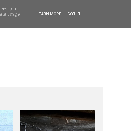
ser-agent
rate usage
LEARN MORE
GOT IT