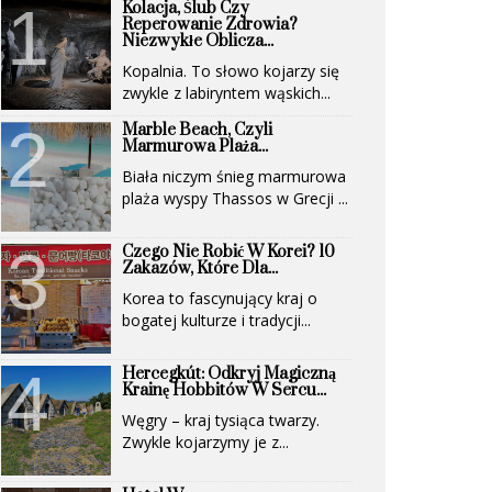
Kolacja, Ślub Czy
Reperowanie Zdrowia?
Niezwykłe Oblicza...
Kopalnia. To słowo kojarzy się
zwykle z labiryntem wąskich...
Marble Beach, Czyli
Marmurowa Plaża...
Biała niczym śnieg marmurowa
plaża wyspy Thassos w Grecji ...
Czego Nie Robić W Korei? 10
Zakazów, Które Dla...
Korea to fascynujący kraj o
bogatej kulturze i tradycji...
Hercegkút: Odkryj Magiczną
Krainę Hobbitów W Sercu...
Węgry – kraj tysiąca twarzy.
Zwykle kojarzymy je z...