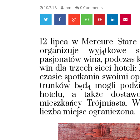
10.7.18
mm
0 Comments
12 lipca w Mercure Stare
organizuje wyjątkowe s
pasjonatów wina, podczas 
win dla trzech sieci hoteli
czasie spotkania swoimi o
trunków będą mogli podzie
hotelu, a także dosta
mieszkańcy Trójmiasta. W
liczba miejsc ograniczona.