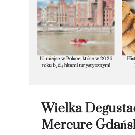
st w Polsce pod
10 miejsc w Polsce, które w 2026 roku
His
liczby ludności
będą hitami turystycznymi
Wielka Degusta
Mercure Gdańsk