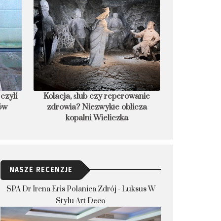
czyli
Kolacja, ślub czy reperowanie
8 podwodnych
ków
zdrowia? Niezwykłe oblicza
nocle
kopalni Wieliczka
NASZE RECENZJE
SPA Dr Irena Eris Polanica Zdrój - Luksus W
Stylu Art Deco