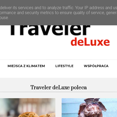
eliver its services and to analyze traffic. Your IP address and u
ormance and security metrics to ensure quality of service, gene
buse.
MIEJSCA Z KLIMATEM
LIFESTYLE
WSPÓŁPRACA
Traveler deLuxe poleca