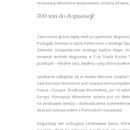
restauracji Winestone wytypowane zostaną 24 wina, dla
300 win do degustacji!
Zaproszeni goście będą mieli przyjemność degustacji
Portugalii, Niemiec a także Polski) oraz z Nowego Świa
Zelandii). Gospodarzem testingu będzie Adam Ura
omawiał techniki degustacji a Z-ca Szefa Kuchni 
przekąski – lokalne sery, wędliny i ryby, które podkr
Spotkanie odbędzie się w Hotelu Mercure Gdańsk St
Sam koncept Winestone jest nowatorskim pomysłem
Polsce i Europie Środkowo-Wschodniej. Już 16 takich
Europy. Koncepcja Winestone oparta jest na dwóc
na podstawie wiedzy i doświadczenia sommelieró
deskach (stone) rodem z francuskich restauracji.
Degustację win wzbogacą serwowane dania, które
pieczony chleb na zakwasie z rodzynek czy wyśmie