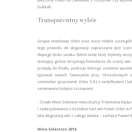
Dukkah.
Transparentny wybór
Grupie Hotelowej Orbis oraz Accor Hotels szczególn
tego powodu do degustacji zapraszane jest szero
ślepego testu smaku (blind taste test). Etykiety ws
testujący goście otrzymają formularze do oceny win 
przejdą do finału, podczas którego zostanie wysele
typowali swoich faworytów przy 10-osobowych 
sommelier (pracownik Orbis S.A.) z certyfikatem I lu
serwowane kolejno szczepami.
– Dzięki Wine Selection mieszkańcy Trójmiasta będą 
i zadecydowania o kształcie kart win hoteli Orbis w
lata degustacji win z całego świata – zachęca Paweł 
Wine Selection 2018