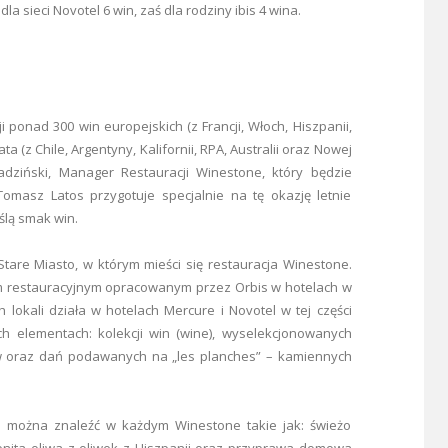
 sieci Novotel 6 win, zaś dla rodziny ibis 4 wina.
 ponad 300 win europejskich (z Francji, Włoch, Hiszpanii,
ta (z Chile, Argentyny, Kalifornii, RPA, Australii oraz Nowej
dziński, Manager Restauracji Winestone, który będzie
Tomasz Latos przygotuje specjalnie na tę okazję letnie
eślą smak win.
are Miasto, w którym mieści się restauracja Winestone.
 restauracyjnym opracowanym przez Orbis w hotelach w
 lokali działa w hotelach Mercure i Novotel w tej części
h elementach: kolekcji win (wine), wyselekcjonowanych
w oraz dań podawanych na „les planches” – kamiennych
 można znaleźć w każdym Winestone takie jak: świeżo
nita oliwa z oliwek z Hiszpanii oraz przyprawa domowa