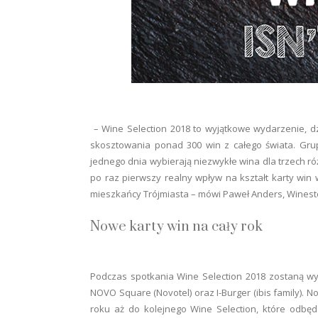
– Wine Selection 2018 to wyjątkowe wydarzenie, dz
skosztowania ponad 300 win z całego świata. Grupa
jednego dnia wybierają niezwykłe wina dla trzech r
po raz pierwszy realny wpływ na kształt karty win w
mieszkańcy Trójmiasta – mówi Paweł Anders, Winesto
Nowe karty win na cały rok
Podczas spotkania Wine Selection 2018 zostaną wyb
NOVO Square (Novotel) oraz I-Burger (ibis family). 
roku aż do kolejnego Wine Selection, które odbę