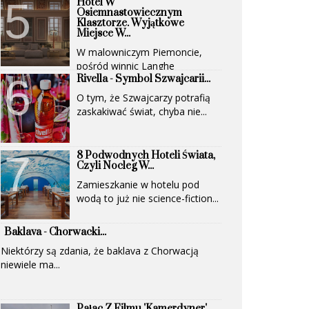
Hotel W
Osiemnastowiecznym
Klasztorze. Wyjątkowe
Miejsce W...
W malowniczym Piemoncie,
pośród winnic Langhe
Rivella - Symbol Szwajcarii...
(UNESCO)...
O tym, że Szwajcarzy potrafią
zaskakiwać świat, chyba nie...
8 Podwodnych Hoteli Świata,
Czyli Nocleg W...
Zamieszkanie w hotelu pod
wodą to już nie science-fiction...
Baklava - Chorwacki...
Niektórzy są zdania, że baklava z Chorwacją
niewiele ma...
Pałac Z Filmu 'Kamerdyner'