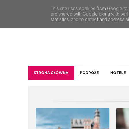
O Traveler deLuxe
Kontakt
This site uses cookies from Google to d
are shared with Google along with perf
statistics, and to detect and address a
STRONA GŁÓWNA
PODRÓŻE
HOTELE