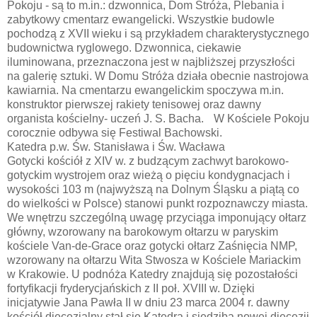
Pokoju - są to m.in.: dzwonnica, Dom Stróża, Plebania i
zabytkowy cmentarz ewangelicki. Wszystkie budowle
pochodzą z XVII wieku i są przykładem charakterystycznego
budownictwa ryglowego. Dzwonnica, ciekawie
iluminowana, przeznaczona jest w najbliższej przyszłości
na galerię sztuki. W Domu Stróża działa obecnie nastrojowa
kawiarnia. Na cmentarzu ewangelickim spoczywa m.in.
konstruktor pierwszej rakiety tenisowej oraz dawny
organista kościelny- uczeń J. S. Bacha. W Kościele Pokoju
corocznie odbywa się Festiwal Bachowski.
Katedra p.w. Św. Stanisława i Św. Wacława
Gotycki kościół z XIV w. z budzącym zachwyt barokowo-
gotyckim wystrojem oraz wieżą o pięciu kondygnacjach i
wysokości 103 m (najwyższą na Dolnym Śląsku a piątą co
do wielkości w Polsce) stanowi punkt rozpoznawczy miasta.
We wnętrzu szczególną uwagę przyciąga imponujący ołtarz
główny, wzorowany na barokowym ołtarzu w paryskim
kościele Van-de-Grace oraz gotycki ołtarz Zaśnięcia NMP,
wzorowany na ołtarzu Wita Stwosza w Kościele Mariackim
w Krakowie. U podnóża Katedry znajdują się pozostałości
fortyfikacji fryderycjańskich z II poł. XVIII w. Dzięki
inicjatywie Jana Pawła II w dniu 23 marca 2004 r. dawny
kościół diecezjalny stał się Katedrą i siedzibą nowej diecezji