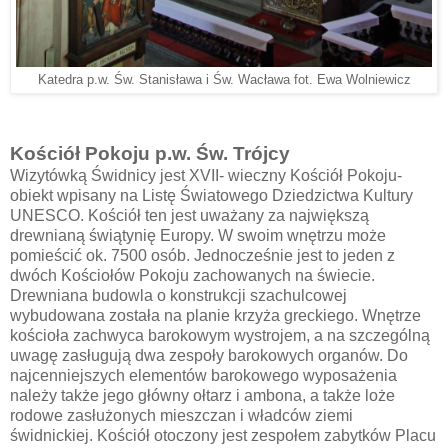
Katedra p.w. Św. Stanisława i Św. Wacława fot. Ewa Wolniewicz
Kościół Pokoju p.w. Św. Trójcy
Wizytówką Świdnicy jest XVII- wieczny Kościół Pokoju-
obiekt wpisany na Listę Światowego Dziedzictwa Kultury
UNESCO. Kościół ten jest uważany za największą
drewnianą świątynię Europy. W swoim wnętrzu może
pomieścić ok. 7500 osób. Jednocześnie jest to jeden z
dwóch Kościołów Pokoju zachowanych na świecie.
Drewniana budowla o konstrukcji szachulcowej
wybudowana została na planie krzyża greckiego. Wnętrze
kościoła zachwyca barokowym wystrojem, a na szczególną
uwagę zasługują dwa zespoły barokowych organów. Do
najcenniejszych elementów barokowego wyposażenia
należy także jego główny ołtarz i ambona, a także loże
rodowe zasłużonych mieszczan i władców ziemi
świdnickiej. Kościół otoczony jest zespołem zabytków Placu