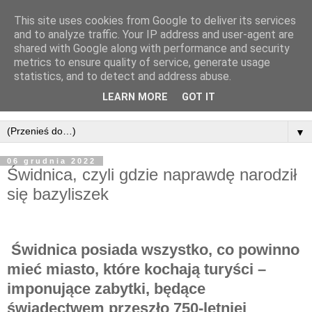
This site uses cookies from Google to deliver its services
and to analyze traffic. Your IP address and user-agent are
shared with Google along with performance and security
metrics to ensure quality of service, generate usage
statistics, and to detect and address abuse.
LEARN MORE
GOT IT
▼
06 grudnia 2022
Świdnica, czyli gdzie naprawdę narodził
się bazyliszek
Świdnica posiada wszystko, co powinno
mieć miasto, które kochają turyści –
imponujące zabytki, będące
świadectwem przeszło 750-letniej