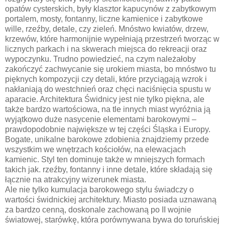
opatów cysterskich, były klasztor kapucynów z zabytkowym
portalem, mosty, fontanny, liczne kamienice i zabytkowe
wille, rzeźby, detale, czy zieleń. Mnóstwo kwiatów, drzew,
krzewów, które harmonijnie wypełniają przestrzeń tworząc w
licznych parkach i na skwerach miejsca do rekreacji oraz
wypoczynku. Trudno powiedzieć, na czym należałoby
zakończyć zachwycanie się urokiem miasta, bo mnóstwo tu
pięknych kompozycji czy detali, które przyciągają wzrok i
nakłaniają do westchnień oraz chęci naciśnięcia spustu w
aparacie. Architektura Świdnicy jest nie tylko piękna, ale
także bardzo wartościowa, na tle innych miast wyróżnia ją
wyjątkowo duże nasycenie elementami barokowymi –
prawdopodobnie największe w tej części Śląska i Europy.
Bogate, unikalne barokowe zdobienia znajdziemy przede
wszystkim we wnętrzach kościołów, na elewacjach
kamienic. Styl ten dominuje także w mniejszych formach
takich jak. rzeźby, fontanny i inne detale, które składają się
łącznie na atrakcyjny wizerunek miasta.
Ale nie tylko kumulacja barokowego stylu świadczy o
wartości świdnickiej architektury. Miasto posiada uznawaną
za bardzo cenną, doskonale zachowaną po II wojnie
światowej, starówkę, która porównywana bywa do toruńskiej