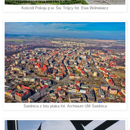
Kościół Pokoju p.w. Św. Trójcy fot. Ewa Wolniewicz
Świdnica z lotu ptaka fot. Archiwum UM Świdnica