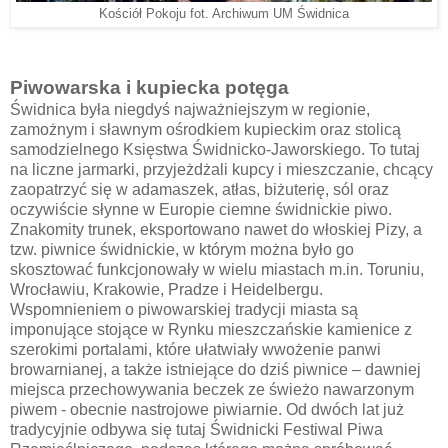
Kościół Pokoju fot. Archiwum UM Świdnica
Piwowarska i kupiecka potęga
Świdnica była niegdyś najważniejszym w regionie,
zamożnym i sławnym ośrodkiem kupieckim oraz stolicą
samodzielnego Księstwa Świdnicko-Jaworskiego. To tutaj
na liczne jarmarki, przyjeżdżali kupcy i mieszczanie, chcący
zaopatrzyć się w adamaszek, atłas, biżuterię, sól oraz
oczywiście słynne w Europie ciemne świdnickie piwo.
Znakomity trunek, eksportowano nawet do włoskiej Pizy, a
tzw. piwnice świdnickie, w którym można było go
skosztować funkcjonowały w wielu miastach m.in. Toruniu,
Wrocławiu, Krakowie, Pradze i Heidelbergu.
Wspomnieniem o piwowarskiej tradycji miasta są
imponujące stojące w Rynku mieszczańskie kamienice z
szerokimi portalami, które ułatwiały wwożenie panwi
browarnianej, a także istniejące do dziś piwnice – dawniej
miejsca przechowywania beczek ze świeżo nawarzonym
piwem - obecnie nastrojowe piwiarnie. Od dwóch lat już
tradycyjnie odbywa się tutaj Świdnicki Festiwal Piwa