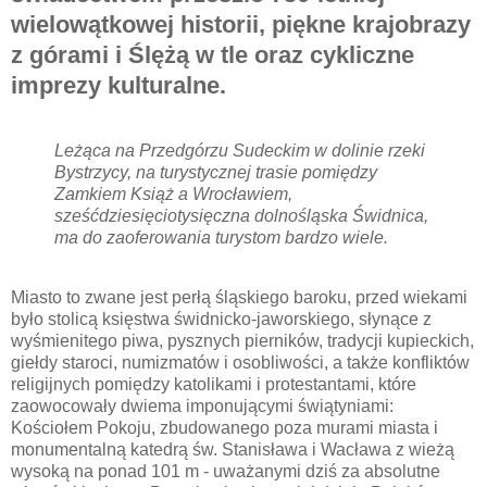
wielowątkowej historii, piękne krajobrazy
z górami i Ślężą w tle oraz cykliczne
imprezy kulturalne.
Leżąca na Przedgórzu Sudeckim w dolinie rzeki
Bystrzycy, na turystycznej trasie pomiędzy
Zamkiem Książ a Wrocławiem,
sześćdziesięciotysięczna dolnośląska Świdnica,
ma do zaoferowania turystom bardzo wiele.
Miasto to zwane jest perłą śląskiego baroku, przed wiekami
było stolicą księstwa świdnicko-jaworskiego, słynące z
wyśmienitego piwa, pysznych pierników, tradycji kupieckich,
giełdy staroci, numizmatów i osobliwości, a także konfliktów
religijnych pomiędzy katolikami i protestantami, które
zaowocowały dwiema imponującymi świątyniami:
Kościołem Pokoju, zbudowanego poza murami miasta i
monumentalną katedrą św. Stanisława i Wacława z wieżą
wysoką na ponad 101 m - uważanymi dziś za absolutne