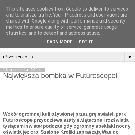
This site uses cookies from Google to deliver its services
and to analyze traffic. Your IP address and user-agent are
shared with Google along with performance and security
metrics to ensure quality of service, generate usage
statistics, and to detect and address abuse.
LEARN MORE
GOT IT
▼
16 grudnia 2014
Największa bombka w Futuroscope!
Wokół ogromnej kuli ożywionej przez grę świateł, park
Futuroscope przyodziewa szaty świąteczne i rozświetla
tysiącami świateł podczas gdy ogromny spektakl nocny
oświetla jezioro. Szalone Króliki zapraszają Was do