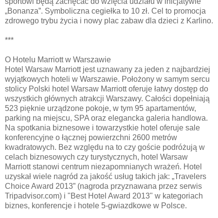
sportowi będą zachęcać do wzięcia udziału w inicjatywie
„Bonanza”. Symboliczna cegiełka to 10 zł. Cel to promocja
zdrowego trybu życia i nowy plac zabaw dla dzieci z Karlino.
***
O Hotelu Marriott w Warszawie
Hotel Warsaw Marriott jest uznawany za jeden z najbardziej
wyjątkowych hoteli w Warszawie. Położony w samym sercu
stolicy Polski hotel Warsaw Marriott oferuje łatwy dostęp do
wszystkich głównych atrakcji Warszawy. Całości dopełniają
523 pięknie urządzone pokoje, w tym 95 apartamentów,
parking na miejscu, SPA oraz elegancka galeria handlowa.
Na spotkania biznesowe i towarzystkie hotel oferuje sale
konferencyjne o łącznej powierzchni 2600 metrów
kwadratowych. Bez względu na to czy goście podróżują w
celach biznesowych czy turystycznych, hotel Warsaw
Marriott stanowi centrum niezapomnianych wrażeń. Hotel
uzyskał wiele nagród za jakość usług takich jak: „Travelers
Choice Award 2013” (nagroda przyznawana przez serwis
Tripadvisor.com) i "Best Hotel Award 2013" w kategoriach
biznes, konferencje i hotele 5-gwiazdkowe w Polsce.