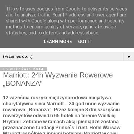
This site uses cookies from Google to deliver its services
and to analyze traffic. Your IP address and user-agent are
shared with Google along with performance and security
metrics to ensure quality of service, generate usage
statistics, and to detect and address abuse.
LEARN MORE
GOT IT
▼
15 września 2014
Marriott: 24h Wyzwanie Rowerowe
„BONANZA”
12 września ruszyła międzynarodowa inicjatywa
charytatywna sieci Marriott – 24 godzinne wyzwanie
rowerowe „Bonanza”. Przez kolejne 8 dni szczęściu
rowerzystów odwiedzi 65 hoteli na terenie Wielkiej
Brytanii. Zebrane w ramach akcji pieniądze zostaną
przeznaczone fundacji Prince`s Trust. Hotel Warsaw
Marriott wspólnie z innymi hotelami Marriott w całej