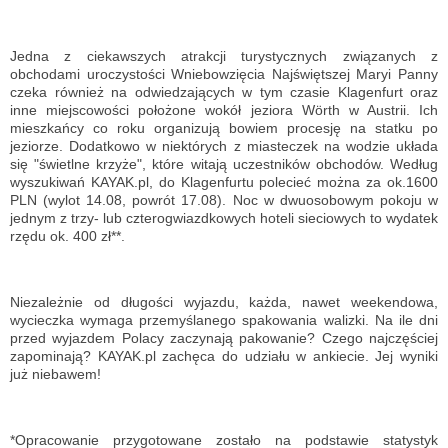
Jedna z ciekawszych atrakcji turystycznych związanych z
obchodami uroczystości Wniebowzięcia Najświętszej Maryi Panny
czeka również na odwiedzających w tym czasie Klagenfurt oraz
inne miejscowości położone wokół jeziora Wörth w Austrii. Ich
mieszkańcy co roku organizują bowiem procesję na statku po
jeziorze. Dodatkowo w niektórych z miasteczek na wodzie układa
się "świetlne krzyże", które witają uczestników obchodów. Według
wyszukiwań KAYAK.pl, do Klagenfurtu polecieć można za ok.1600
PLN (wylot 14.08, powrót 17.08). Noc w dwuosobowym pokoju w
jednym z trzy- lub czterogwiazdkowych hoteli sieciowych to wydatek
rzędu ok. 400 zł**.
Niezależnie od długości wyjazdu, każda, nawet weekendowa,
wycieczka wymaga przemyślanego spakowania walizki. Na ile dni
przed wyjazdem Polacy zaczynają pakowanie? Czego najczęściej
zapominają? KAYAK.pl zachęca do udziału w ankiecie. Jej wyniki
już niebawem!
*Opracowanie przygotowane zostało na podstawie statystyk