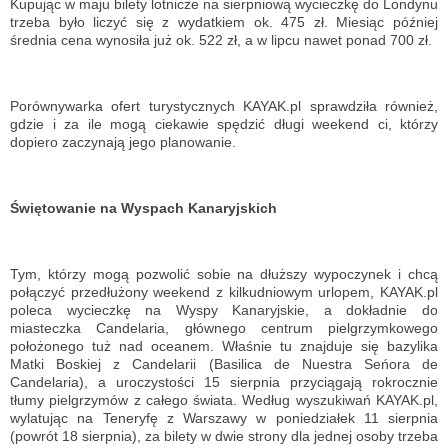
Kupując w maju bilety lotnicze na sierpniową wycieczkę do Londynu
trzeba było liczyć się z wydatkiem ok. 475 zł. Miesiąc później
średnia cena wynosiła już ok. 522 zł, a w lipcu nawet ponad 700 zł.
Porównywarka ofert turystycznych KAYAK.pl sprawdziła również,
gdzie i za ile mogą ciekawie spędzić długi weekend ci, którzy
dopiero zaczynają jego planowanie.
Świętowanie na Wyspach Kanaryjskich
Tym, którzy mogą pozwolić sobie na dłuższy wypoczynek i chcą
połączyć przedłużony weekend z kilkudniowym urlopem, KAYAK.pl
poleca wycieczkę na Wyspy Kanaryjskie, a dokładnie do
miasteczka Candelaria, głównego centrum pielgrzymkowego
położonego tuż nad oceanem. Właśnie tu znajduje się bazylika
Matki Boskiej z Candelarii (Basilica de Nuestra Seńora de
Candelaria), a uroczystości 15 sierpnia przyciągają rokrocznie
tłumy pielgrzymów z całego świata. Według wyszukiwań KAYAK.pl,
wylatując na Teneryfę z Warszawy w poniedziałek 11 sierpnia
(powrót 18 sierpnia), za bilety w dwie strony dla jednej osoby trzeba