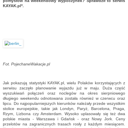
pomysłów na weekendowy wypoczynek? Sprawdził to serwis
KAYAK.pl
*
.
Fot. PojechaneWakacje.pl
Jak pokazują statystyki KAYAK.pl, wielu Polaków korzystających z
serwisu zaczęło planowanie wyjazdu już w maju. Duża część
wyszukiwań połączeń oraz noclegów na okres sierpniowego
długiego weekendu odnotowana została również w czerwcu oraz
lipcu. Do najpopularniejszych kierunków należały przede wszystkim
stolice europejskie, takie jak Londyn, Paryż, Barcelona, Praga,
Rzym, Lizbona czy Amsterdam. Wysoko uplasowały się też dwa
polskie miasta - Warszawa i Gdańsk - oraz Nowy Jork. Ceny
przelotów na zagranicznych trasach rosły z każdym miesiącem.