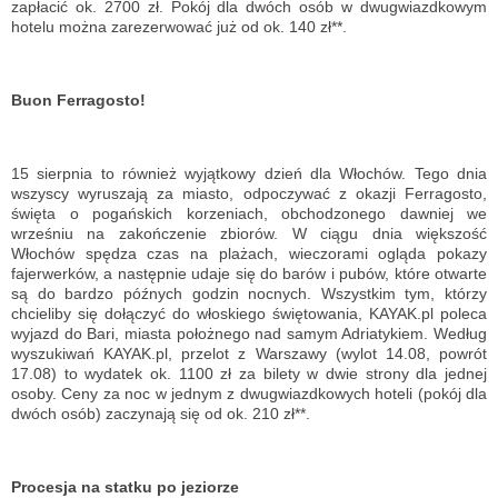
zapłacić ok. 2700 zł. Pokój dla dwóch osób w dwugwiazdkowym
hotelu można zarezerwować już od ok. 140 zł**.
Buon Ferragosto!
15 sierpnia to również wyjątkowy dzień dla Włochów. Tego dnia
wszyscy wyruszają za miasto, odpoczywać z okazji Ferragosto,
święta o pogańskich korzeniach, obchodzonego dawniej we
wrześniu na zakończenie zbiorów. W ciągu dnia większość
Włochów spędza czas na plażach, wieczorami ogląda pokazy
fajerwerków, a następnie udaje się do barów i pubów, które otwarte
są do bardzo późnych godzin nocnych. Wszystkim tym, którzy
chcieliby się dołączyć do włoskiego świętowania, KAYAK.pl poleca
wyjazd do Bari, miasta położnego nad samym Adriatykiem. Według
wyszukiwań KAYAK.pl, przelot z Warszawy (wylot 14.08, powrót
17.08) to wydatek ok. 1100 zł za bilety w dwie strony dla jednej
osoby. Ceny za noc w jednym z dwugwiazdkowych hoteli (pokój dla
dwóch osób) zaczynają się od ok. 210 zł**.
Procesja na statku po jeziorze