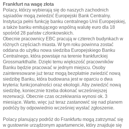
Frankfurt na wagę złota
Polacy, którzy wybierają się do naszych zachodnich
sąsiadów mogą zwiedzić Europejski Bank Centralny.
Instytucja pełni funkcję banku centralnego Unii Europejskiej,
a także banku emitującego wspólną walutę euro dla 18
spośród 28 państw członkowskich.
Obecnie pracownicy EBC pracują w czterech budynkach w
różnych częściach miasta. W tym roku powinna zostać
oddana do użytku nowa siedziba Europejskiego Banku
Centralnego, która powstaje na terenie frankfurckiej
Grossmarkthalle. Dzięki temu większość pracowników
Banku będzie pracować w jednym miejscu. Osoby
zainteresowane już teraz mogą bezpłatnie zwiedzić nową
siedzibę Banku, która budowana jest w oparciu o dwa
kryteria: funkcjonalności oraz ekologii. Aby zwiedzić nową
siedzibę, koniecznie trzeba dokonać wcześniejszej
rezerwacji. Obecnie czas oczekiwania wynosi ok. 3
miesiące. Warto, więc już teraz zastanowić się nad planem
podróży by odpowiednio wcześniej wysłać zgłoszenie.
Polacy planujący podróż do Frankfurtu mogą zatrzymać się
w gustownie urządzonym apartamencie, który znajduje się