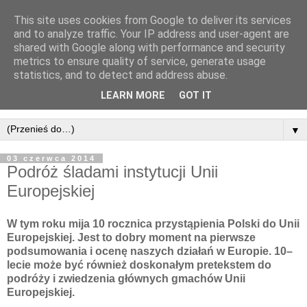
This site uses cookies from Google to deliver its services
and to analyze traffic. Your IP address and user-agent are
shared with Google along with performance and security
metrics to ensure quality of service, generate usage
statistics, and to detect and address abuse.
LEARN MORE
GOT IT
▼
03 czerwca 2014
Podróż śladami instytucji Unii
Europejskiej
W tym roku mija 10 rocznica przystąpienia Polski do Unii
Europejskiej. Jest to dobry moment na pierwsze
podsumowania i ocenę naszych działań w Europie. 10–
lecie może być również doskonałym pretekstem do
podróży i zwiedzenia głównych gmachów Unii
Europejskiej.