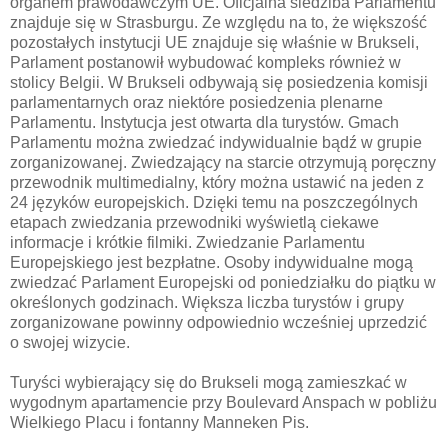
organem prawodawczym UE. Oficjalna siedziba Parlamentu
znajduje się w Strasburgu. Ze względu na to, że większość
pozostałych instytucji UE znajduje się właśnie w Brukseli,
Parlament postanowił wybudować kompleks również w
stolicy Belgii. W Brukseli odbywają się posiedzenia komisji
parlamentarnych oraz niektóre posiedzenia plenarne
Parlamentu. Instytucja jest otwarta dla turystów. Gmach
Parlamentu można zwiedzać indywidualnie bądź w grupie
zorganizowanej. Zwiedzający na starcie otrzymują poręczny
przewodnik multimedialny, który można ustawić na jeden z
24 języków europejskich. Dzięki temu na poszczególnych
etapach zwiedzania przewodniki wyświetlą ciekawe
informacje i krótkie filmiki. Zwiedzanie Parlamentu
Europejskiego jest bezpłatne. Osoby indywidualne mogą
zwiedzać Parlament Europejski od poniedziałku do piątku w
określonych godzinach. Większa liczba turystów i grupy
zorganizowane powinny odpowiednio wcześniej uprzedzić
o swojej wizycie.
Turyści wybierający się do Brukseli mogą zamieszkać w
wygodnym apartamencie przy Boulevard Anspach w pobliżu
Wielkiego Placu i fontanny Manneken Pis.