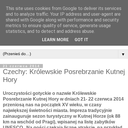
This site uses cookies from Google to deliver its services
and to analyze traffic. Your IP address and user-agent are
shared with Google along with performance and security
metrics to ensure quality of service, generate usage
statistics, and to detect and address abuse.
LEARN MORE
GOT IT
▼
21 czerwca 2014
Czechy: Królewskie Posrebrzanie Kutnej
Hory
Uroczystości gotyckie o nazwie Królewskie
Posrebrzanie Kutnej Hory w dniach 21- 22 czerwca 2014
przeniosą nas na początek XV wieku, w czasy
największej świetności miasta. Impreza tradycyjnie
zainauguruje sezon turystyczny w Kutnej Horze (ok 88
km na wschód od Pragi), wpisanej na listę zabytków
UNESCO. Na gości czekają liczne atrakcje, na przykład