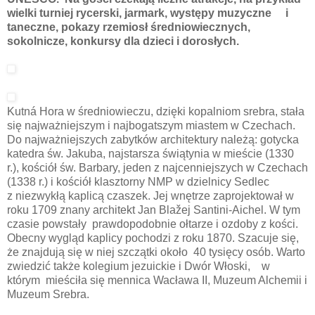
wielki turniej rycerski, jarmark, występy muzyczne i
taneczne, pokazy rzemiosł średniowiecznych,
sokolnicze, konkursy dla dzieci i dorosłych.
Kutná Hora w średniowieczu, dzięki kopalniom srebra, stała
się najważniejszym i najbogatszym miastem w Czechach.
Do najważniejszych zabytków architektury należą: gotycka
katedra św. Jakuba, najstarsza świątynia w mieście (1330
r.), kościół św. Barbary, jeden z najcenniejszych w Czechach
(1338 r.) i kościół klasztorny NMP w dzielnicy Sedlec
z niezwykłą kaplicą czaszek. Jej wnętrze zaprojektował w
roku 1709 znany architekt Jan Blažej Santini-Aichel. W tym
czasie powstały prawdopodobnie ołtarze i ozdoby z kości.
Obecny wygląd kaplicy pochodzi z roku 1870. Szacuje się,
że znajdują się w niej szczątki około 40 tysięcy osób. Warto
zwiedzić także kolegium jezuickie i Dwór Włoski, w
którym mieściła się mennica Wacława II, Muzeum Alchemii i
Muzeum Srebra.