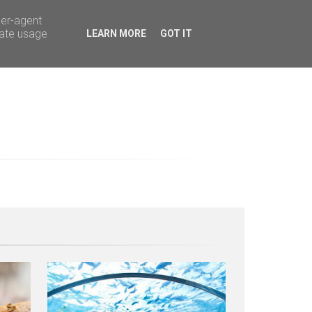
ser-agent
rate usage
LEARN MORE
GOT IT