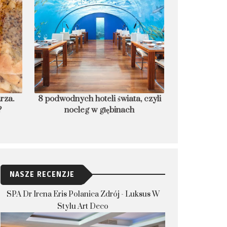
, czyli
Czego nie robić w Korei? 10
Śledź w bułce
zakazów, które dla bezpieczeństwa
U
musisz znać
NASZE RECENZJE
SPA Dr Irena Eris Polanica Zdrój - Luksus W
Stylu Art Deco