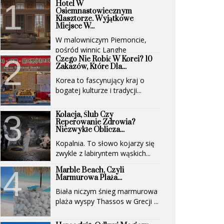
Hotel W
Osiemnastowiecznym
Klasztorze. Wyjątkowe
Miejsce W...
W malowniczym Piemoncie,
pośród winnic Langhe
Czego Nie Robić W Korei? 10
(UNESCO)...
Zakazów, Które Dla...
Korea to fascynujący kraj o
bogatej kulturze i tradycji...
Kolacja, Ślub Czy
Reperowanie Zdrowia?
Niezwykłe Oblicza...
Kopalnia. To słowo kojarzy się
zwykle z labiryntem wąskich...
Marble Beach, Czyli
Marmurowa Plaża...
Biała niczym śnieg marmurowa
plaża wyspy Thassos w Grecji ...