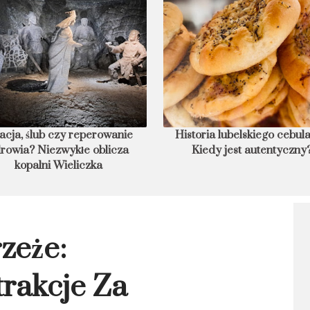
storia lubelskiego cebularza.
8 podwodnych hoteli świata
Kiedy jest autentyczny?
nocleg w głębinach
zeże:
rakcje Za