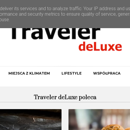
eliver its services and to analyze traffic. Your IP address and u
ormance and security metrics to ensure quality of service, gene
buse.
MIEJSCA Z KLIMATEM
LIFESTYLE
WSPÓŁPRACA
Traveler deLuxe poleca