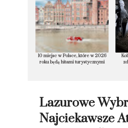
tóre w 2026 roku
Kolacja, ślub czy reperowanie
Hi
ystycznymi
zdrowia? Niezwykłe oblicza
kopalni Wieliczka
Lazurowe Wybr
Najciekawsze At