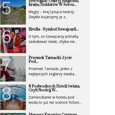
Hercegkút: Odkryj Magiczną
Krainę Hobbitów W Sercu...
Węgry – kraj tysiąca twarzy.
Zwykle kojarzymy je z...
Rivella - Symbol Szwajcarii...
O tym, że Szwajcarzy potrafią
zaskakiwać świat, chyba nie...
Przemek Tarnacki: Życie
Pod...
Przemek Tarnacki, jeden z
najlepszych żeglarzy świata...
8 Podwodnych Hoteli Świata,
Czyli Nocleg W...
Zamieszkanie w hotelu pod
wodą to już nie science-fiction...
Mercure Katowice Centrum.