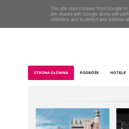
O Traveler deLuxe
Kontakt
This site uses cookies from Google to d
are shared with Google along with perf
statistics, and to detect and address a
STRONA GŁÓWNA
PODRÓŻE
HOTELE