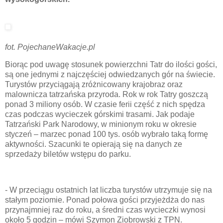
fot. PojechaneWakacje.pl
Biorąc pod uwagę stosunek powierzchni Tatr do ilości gości,
są one jednymi z najczęściej odwiedzanych gór na świecie.
Turystów przyciągają zróżnicowany krajobraz oraz
malownicza tatrzańska przyroda. Rok w rok Tatry goszczą
ponad 3 miliony osób. W czasie ferii część z nich spędza
czas podczas wycieczek górskimi trasami. Jak podaje
Tatrzański Park Narodowy, w minionym roku w okresie
styczeń – marzec ponad 100 tys. osób wybrało taką formę
aktywności. Szacunki te opierają się na danych ze
sprzedaży biletów wstępu do parku.
- W przeciągu ostatnich lat liczba turystów utrzymuje się na
stałym poziomie. Ponad połowa gości przyjeżdża do nas
przynajmniej raz do roku, a średni czas wycieczki wynosi
około 5 godzin – mówi Szymon Ziobrowski z TPN.