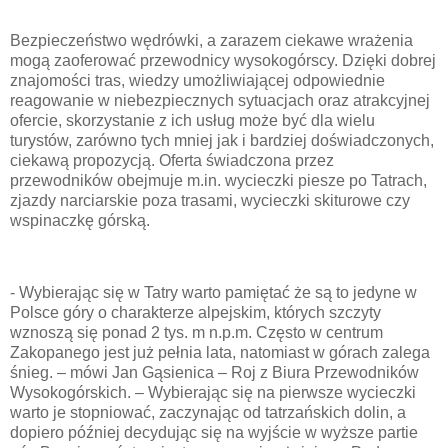
Bezpieczeństwo wędrówki, a zarazem ciekawe wrażenia
mogą zaoferować przewodnicy wysokogórscy. Dzięki dobrej
znajomości tras, wiedzy umożliwiającej odpowiednie
reagowanie w niebezpiecznych sytuacjach oraz atrakcyjnej
ofercie, skorzystanie z ich usług może być dla wielu
turystów, zarówno tych mniej jak i bardziej doświadczonych,
ciekawą propozycją. Oferta świadczona przez
przewodników obejmuje m.in. wycieczki piesze po Tatrach,
zjazdy narciarskie poza trasami, wycieczki skiturowe czy
wspinaczkę górską.
- Wybierając się w Tatry warto pamiętać że są to jedyne w
Polsce góry o charakterze alpejskim, których szczyty
wznoszą się ponad 2 tys. m n.p.m. Często w centrum
Zakopanego jest już pełnia lata, natomiast w górach zalega
śnieg. – mówi Jan Gąsienica – Roj z Biura Przewodników
Wysokogórskich. – Wybierając się na pierwsze wycieczki
warto je stopniować, zaczynając od tatrzańskich dolin, a
dopiero później decydując się na wyjście w wyższe partie