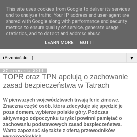
This site uses cookies from Google to deliver its services
and to analyze traffic. Your IP address and user-agent are
shared with Google along with performance and security
metrics to ensure quality of service, generate usage
statistics, and to detect and address abuse.
LEARN MORE
GOT IT
▼
27 stycznia 2014
TOPR oraz TPN apelują o zachowanie
zasad bezpieczeństwa w Tatrach
W pierwszych województwach trwają ferie zimowe.
Znaczna część osób, która zdecyduje się spędzić je
poza domem, wybierze polskie góry. Podczas
aktywnego odpoczynku turyści powinni pamiętać o
zachowaniu podstawowych zasad bezpieczeństwa.
Warto zapoznać się także z ofertą przewodników
wysokogórskich.