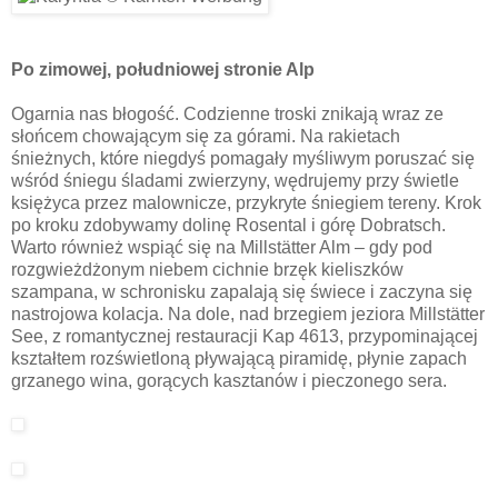
Po zimowej, południowej stronie Alp
Ogarnia nas błogość. Codzienne troski znikają wraz ze
słońcem chowającym się za górami. Na rakietach
śnieżnych, które niegdyś pomagały myśliwym poruszać się
wśród śniegu śladami zwierzyny, wędrujemy przy świetle
księżyca przez malownicze, przykryte śniegiem tereny. Krok
po kroku zdobywamy dolinę Rosental i górę Dobratsch.
Warto również wspiąć się na Millstätter Alm – gdy pod
rozgwieżdżonym niebem cichnie brzęk kieliszków
szampana, w schronisku zapalają się świece i zaczyna się
nastrojowa kolacja. Na dole, nad brzegiem jeziora Millstätter
See, z romantycznej restauracji Kap 4613, przypominającej
kształtem rozświetloną pływającą piramidę, płynie zapach
grzanego wina, gorących kasztanów i pieczonego sera.