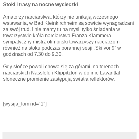
Stoki i trasy na nocne wycieczki
Amatorzy narciarstwa, którzy nie unikają wczesnego
wstawania, w Bad Kleinkirchheim są sowicie wynagradzani
za swój trud. I nie mamy tu na myśli tylko śniadania w
towarzystwie króla narciarstwa Franza Klammera –
sympatyczny mistrz olimpijski towarzyszy narciarzom
również na stoku podczas porannej sesji „Ski vor 9” w
godzinach od 7.30 do 9.30.
Gdy słońce powoli chowa się za górami, na terenach
narciarskich Nassfeld i Klippitztörl w dolinie Lavanttal
słoneczne promienie zastępują światła reflektorów.
[wysija_form id="1"]