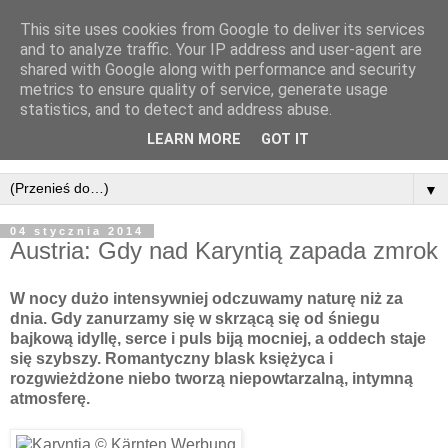
This site uses cookies from Google to deliver its services
and to analyze traffic. Your IP address and user-agent are
shared with Google along with performance and security
metrics to ensure quality of service, generate usage
statistics, and to detect and address abuse.
LEARN MORE
GOT IT
▼
04 stycznia 2014
Austria: Gdy nad Karyntią zapada zmrok
W nocy dużo intensywniej odczuwamy naturę niż za
dnia. Gdy zanurzamy się w skrzącą się od śniegu
bajkową idyllę, serce i puls biją mocniej, a oddech staje
się szybszy. Romantyczny blask księżyca i
rozgwieżdżone niebo tworzą niepowtarzalną, intymną
atmosferę.